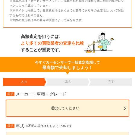
※買取相場は「カーセンサーネット」に掲載された物件の価格を元に独自の集計ロジ
ックによって算出しています。
※本サイトに掲載している買取相場はあくまでも参考でありその正確性について保証
するものではありません。
※実際の査定額は車の装備や状態によって異なります。
高額査定を狙うには、
より多くの買取業者の査定を比較
することが重要です。
今すぐカーセンサーで一括査定依頼して
最高額で売却しましょう！
入力
確認
完了
メーカー・車種・グレード
必須
選択してください
年式
必須
※不明の場合はおおよそでOKです