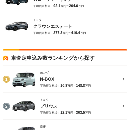
92.1
204.6
平均買取相場：
万円〜
万円
トヨタ
クラウンエステート
377.3
419.4
平均買取相場：
万円〜
万円
車査定申込み数ランキングから探す
ホンダ
N-BOX
1
10.8
148.8
平均買取相場：
万円～
万円
トヨタ
プリウス
2
12.1
303.5
平均買取相場：
万円～
万円
日産