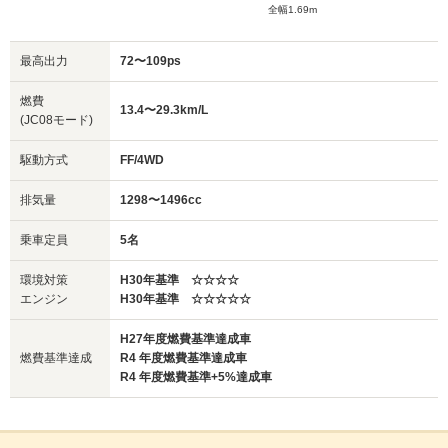
全幅1.69m
最高出力
72〜109ps
燃費
13.4〜29.3km/L
(JC08モード)
駆動方式
FF/4WD
排気量
1298〜1496cc
乗車定員
5名
環境対策
H30年基準 ☆☆☆☆
エンジン
H30年基準 ☆☆☆☆☆
H27年度燃費基準達成車
燃費基準達成
R4 年度燃費基準達成車
R4 年度燃費基準+5%達成車