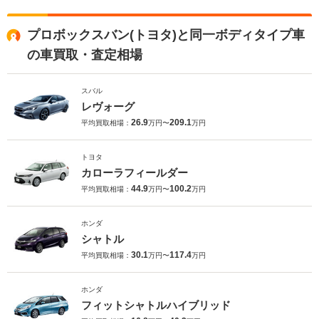
プロボックスバン(トヨタ)と同一ボディタイプ車
の車買取・査定相場
スバル
レヴォーグ
26.9
209.1
平均買取相場：
万円〜
万円
トヨタ
カローラフィールダー
44.9
100.2
平均買取相場：
万円〜
万円
ホンダ
シャトル
30.1
117.4
平均買取相場：
万円〜
万円
ホンダ
フィットシャトルハイブリッド