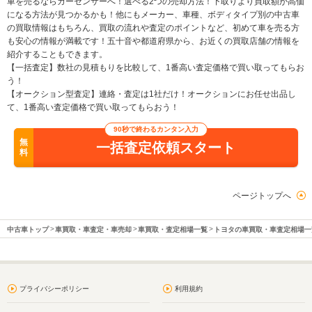
車を売るならカーセンサーへ！選べる2つの売却方法！下取りより買取額が高価
になる方法が見つかるかも！他にもメーカー、車種、ボディタイプ別の中古車
の買取情報はもちろん、買取の流れや査定のポイントなど、初めて車を売る方
も安心の情報が満載です！五十音や都道府県から、お近くの買取店舗の情報を
紹介することもできます。
【一括査定】数社の見積もりを比較して、1番高い査定価格で買い取ってもらお
う！
【オークション型査定】連絡・査定は1社だけ！オークションにお任せ出品し
て、1番高い査定価格で買い取ってもらおう！
90秒で終わるカンタン入力
無
一括査定依頼スタート
料
ページトップへ
中古車トップ
車買取・車査定・車売却
車買取・査定相場一覧
トヨタの車買取・車査定相場一
プライバシーポリシー
利用規約