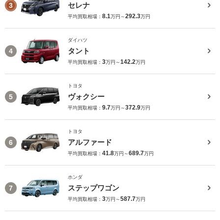
セレナ
3
8.1
292.3
平均買取相場：
万円～
万円
ダイハツ
タント
4
3
142.2
平均買取相場：
万円～
万円
トヨタ
ヴォクシー
5
9.7
372.9
平均買取相場：
万円～
万円
トヨタ
アルファード
6
41.8
689.7
平均買取相場：
万円～
万円
ホンダ
ステップワゴン
7
3
587.7
平均買取相場：
万円～
万円