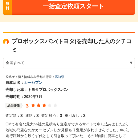
無
一括査定依頼スタート
料
プロボックスバン(トヨタ)を売却した人のクチコ
ミ
投稿者：個人情報非表示
都道府県：
高知県
買取店名：
カーセブン
売却した車：トヨタプロボックスバン
売却時期：2020年7月
3
総合評価
3
3
3
3
査定額：
連絡：
査定対応：
車引渡し：
CMで有名な最大○○社の見積もり査定ができるサイトで申し込みましたが、
地域の問題なのかカーセブンしか見積もり査定がされませんでした。年式、
走行距離から鉄くず代として引き取って頂いた。その1年前に廃車として引