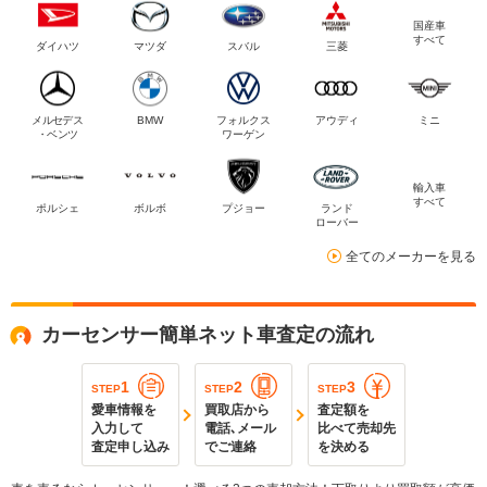
国産車
すべて
ダイハツ
マツダ
スバル
三菱
メルセデス
BMW
フォルクス
アウディ
ミニ
・ベンツ
ワーゲン
輸入車
すべて
ポルシェ
ボルボ
プジョー
ランド
ローバー
全てのメーカーを見る
カーセンサー簡単ネット車査定の流れ
1
2
3
STEP
STEP
STEP
愛車情報を
買取店から
査定額を
入力して
電話､メール
比べて売却先
査定申し込み
でご連絡
を決める