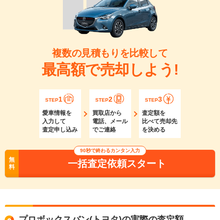
複数の見積もりを比較して
最高額で売却しよう!
1
2
3
STEP
STEP
STEP
愛車情報を
買取店から
査定額を
入力して
電話、メール
比べて売却先
査定申し込み
でご連絡
を決める
90秒で終わるカンタン入力
無
一括査定依頼スタート
料
プロボックスバン(トヨタ)の実際の査定額