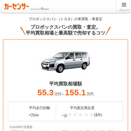
メニュー
プロボックスバン（トヨタ）の車買取・車査定
プロボックスバンの買取・査定。
平均買取相場と最高額で売却するコツ
平均買取相場額
55.3
155.1
万円～
万円
平均走行距離
平均査定満足度
-
-
(
1
件)
万km
点
※2026年7月更新