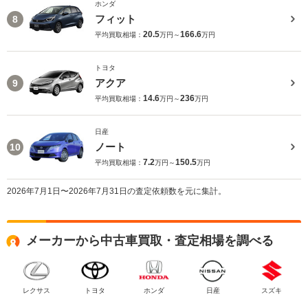
ホンダ
フィット
8
20.5
166.6
平均買取相場：
万円～
万円
トヨタ
アクア
9
14.6
236
平均買取相場：
万円～
万円
日産
ノート
10
7.2
150.5
平均買取相場：
万円～
万円
2026年7月1日〜2026年7月31日の査定依頼数を元に集計。
メーカーから中古車買取・査定相場を調べる
レクサス
トヨタ
ホンダ
日産
スズキ