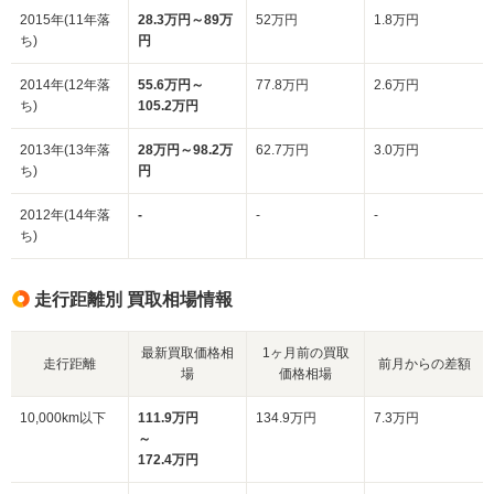
2015年(11年落
28.3万円～89万
52万円
1.8万円
ち)
円
2014年(12年落
55.6万円～
77.8万円
2.6万円
ち)
105.2万円
2013年(13年落
28万円～98.2万
62.7万円
3.0万円
ち)
円
2012年(14年落
-
-
-
ち)
走行距離別 買取相場情報
最新買取価格相
1ヶ月前の買取
走行距離
前月からの差額
場
価格相場
10,000km以下
111.9万円
134.9万円
7.3万円
～
172.4万円