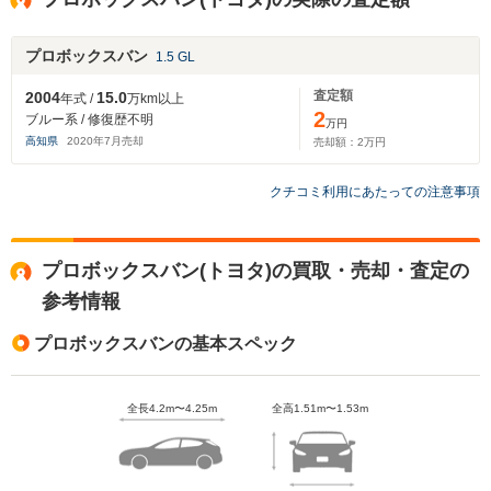
プロボックスバン
1.5 GL
査定額
2004
15.0
年式 /
万km以上
2
ブルー系 / 修復歴不明
万円
高知県
2020
年
7
月売却
売却額：
2
万円
クチコミ利用にあたっての注意事項
プロボックスバン(トヨタ)の買取・売却・査定の
参考情報
プロボックスバンの基本スペック
全長4.2m〜4.25m
全高1.51m〜1.53m