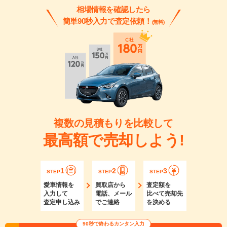
相場情報を確認したら
簡単90秒入力で査定依頼！
(無料)
複数の見積もりを比較して
最高額で売却しよう!
1
2
3
STEP
STEP
STEP
愛車情報を
買取店から
査定額を
入力して
電話、メール
比べて売却先
査定申し込み
でご連絡
を決める
90秒で終わるカンタン入力