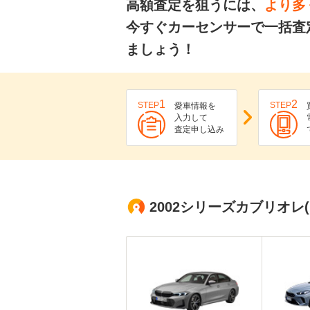
高額査定を狙うには、
より多
今すぐカーセンサーで一括査
ましょう！
1
2
STEP
STEP
愛車情報を
入力して
査定申し込み
2002シリーズカブリオ