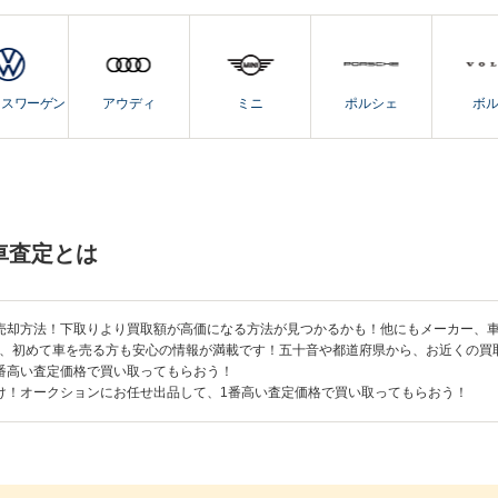
クスワーゲン
アウディ
ミニ
ポルシェ
ボ
車査定とは
売却方法！下取りより買取額が高価になる方法が見つかるかも！他にもメーカー、
、初めて車を売る方も安心の情報が満載です！五十音や都道府県から、お近くの買
番高い査定価格で買い取ってもらおう！
け！オークションにお任せ出品して、1番高い査定価格で買い取ってもらおう！