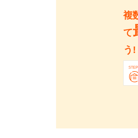
複
て
う!
STEP