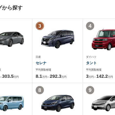
グから探す
3
4
日産
ダイハツ
セレナ
タント
場
平均買取相場
平均買取相場
303.5
8.1
292.3
3
142.2
～
万円
万円～
万円
万円～
万円
8
9