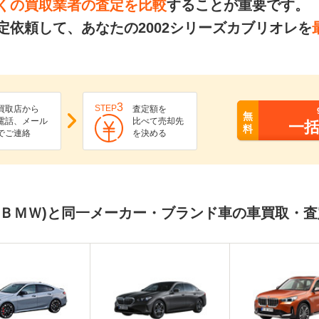
くの買取業者の査定を比較
することが重要です。
定依頼して、あなたの2002シリーズカブリオレを
3
STEP
買取店から
査定額を
無
電話、メール
比べて売却先
一
料
でご連絡
を決める
レ(ＢＭＷ)と同一メーカー・ブランド車の車買取・