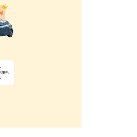
を
売却先
る