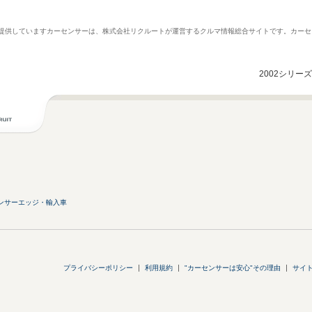
報を提供していますカーセンサーは、株式会社リクルートが運営するクルマ情報総合サイトです。カーセ
2002シリー
ンサーエッジ・輸入車
プライバシーポリシー
利用規約
"カーセンサーは安心"その理由
サイ