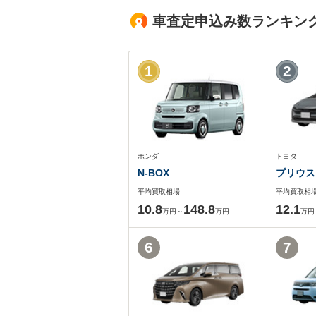
車査定申込み数ランキン
1
2
ホンダ
トヨタ
N-BOX
プリウス
平均買取相場
平均買取相
10.8
148.8
12.1
万円～
万円
万円
6
7