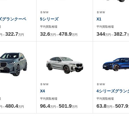
ＢＭＷ
ＢＭＷ
ズグランクーペ
5シリーズ
X1
場
平均買取相場
平均買取相場
322.7
32.6
478.9
344
382.7
円～
万円
万円～
万円
万円～
ＢＭＷ
ＢＭＷ
X4
4シリーズグラン
場
平均買取相場
平均買取相場
480.4
96.4
501.9
63.8
507.9
円～
万円
万円～
万円
万円～