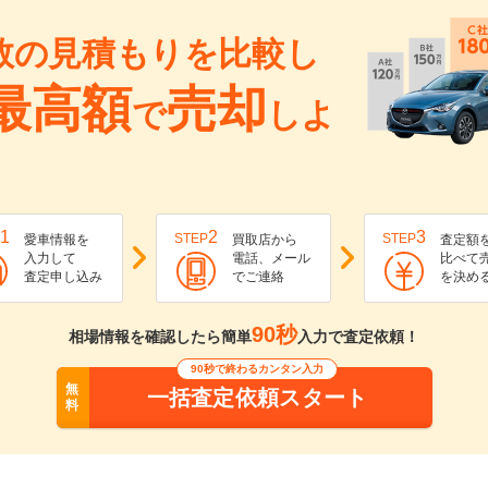
数の見積もりを比較し
最高額
売却
で
しよ
1
2
3
STEP
STEP
愛車情報を
買取店から
査定額
入力して
電話、メール
比べて
査定申し込み
でご連絡
を決め
90秒
相場情報を確認したら簡単
入力で査定依頼！
90秒で終わるカンタン入力
無
一括査定依頼スタート
料