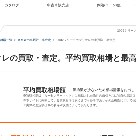
カタログ
中古車販売店
保険/ローン/他
2002シリ
相場一覧
ＢＭＷの車買取・車査定
2002シリーズカブリオレの車買取・車査定
リオレの買取・査定。平均買取相場と最
平均買取相場額
流通数が少ないため相場情報をお出し
※買取相場は「カーセンサーネット」に掲載された物件の価格を元に独自の集計ロ
※本サイトに掲載している買取相場はあくまでも参考でありその正確性について保
※実際の査定額は車の装備や状態によって異なります。