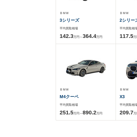
ＢＭＷ
ＢＭＷ
3シリーズ
2シリー
平均買取相場
平均買取相
142.3
364.4
117.5
万円～
万円
万
ＢＭＷ
ＢＭＷ
M4クーペ
X3
平均買取相場
平均買取相
251.5
890.2
209.7
万円～
万円
万