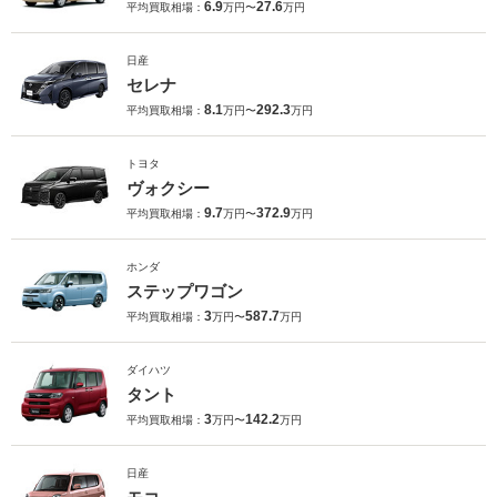
6.9
27.6
平均買取相場：
万円〜
万円
日産
セレナ
8.1
292.3
平均買取相場：
万円〜
万円
トヨタ
ヴォクシー
9.7
372.9
平均買取相場：
万円〜
万円
ホンダ
ステップワゴン
3
587.7
平均買取相場：
万円〜
万円
ダイハツ
タント
3
142.2
平均買取相場：
万円〜
万円
日産