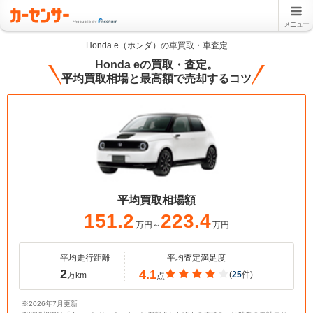
メニュー
Honda e（ホンダ）の車買取・車査定
Honda eの買取・査定。
平均買取相場と最高額で売却するコツ
平均買取相場額
151.2
223.4
万円～
万円
平均走行距離
平均査定満足度
2
4.1
(
25
件)
万km
点
※2026年7月更新