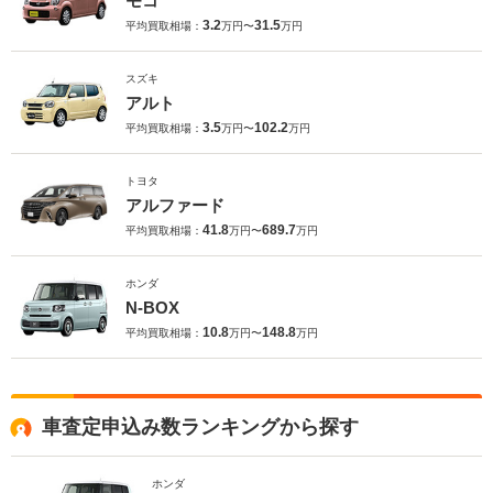
モコ
3.2
31.5
平均買取相場：
万円〜
万円
スズキ
アルト
3.5
102.2
平均買取相場：
万円〜
万円
トヨタ
アルファード
41.8
689.7
平均買取相場：
万円〜
万円
ホンダ
N-BOX
10.8
148.8
平均買取相場：
万円〜
万円
車査定申込み数ランキングから探す
ホンダ