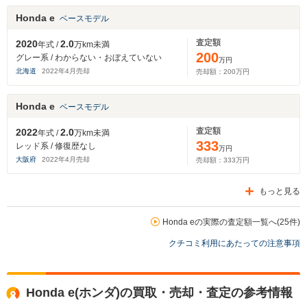
Honda e
ベースモデル
査定額
2020
2.0
年式 /
万km未満
200
グレー系 / わからない・おぼえていない
万円
北海道
2022
年
4
月売却
売却額：
200
万円
Honda e
ベースモデル
査定額
2022
2.0
年式 /
万km未満
333
レッド系 / 修復歴なし
万円
大阪府
2022
年
4
月売却
売却額：
333
万円
もっと見る
Honda eの実際の査定額一覧へ(25件)
クチコミ利用にあたっての注意事項
Honda e(ホンダ)の買取・売却・査定の参考情報