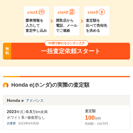
1
2
3
STEP
STEP
STEP
愛車情報を
買取店から
査定額を
入力して
電話、メール
比べて売却先
査定申し込み
でご連絡
を決める
90秒で終わるカンタン入力
無
一括査定依頼スタート
料
Honda e(ホンダ)の実際の査定額
Honda e
アドバンス
査定額
2023
0.5
年式 /
万km未満
100
ホワイト系 / 修復歴なし
万円
兵庫県
2023
年
8
月売却
売却額：
100
万円