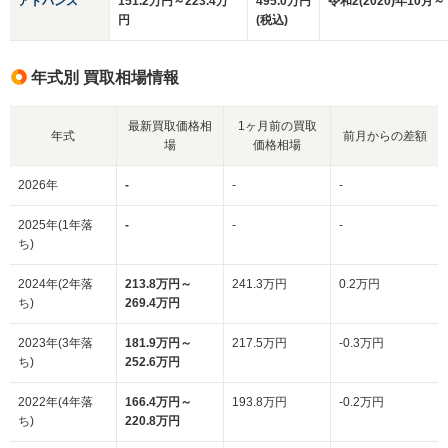
アドバンス
151.2万円～223.4万
495.0万円
令和2(2020)年10月～
円
(税込)
年式別 買取相場情報
最新買取価格相
1ヶ月前の買取
年式
前月からの差額
場
価格相場
2026年
-
-
-
2025年(1年落
-
-
-
ち)
2024年(2年落
213.8万円～
241.3万円
0.2万円
ち)
269.4万円
2023年(3年落
181.9万円～
217.5万円
-0.3万円
ち)
252.6万円
2022年(4年落
166.4万円～
193.8万円
-0.2万円
ち)
220.8万円