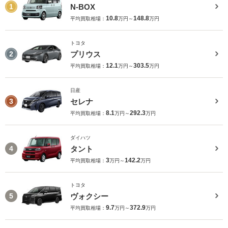
N-BOX
1
10.8
148.8
平均買取相場：
万円～
万円
トヨタ
プリウス
2
12.1
303.5
平均買取相場：
万円～
万円
日産
セレナ
3
8.1
292.3
平均買取相場：
万円～
万円
ダイハツ
タント
4
3
142.2
平均買取相場：
万円～
万円
トヨタ
ヴォクシー
5
9.7
372.9
平均買取相場：
万円～
万円