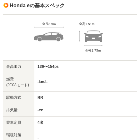
Honda eの基本スペック
全長3.9m
全高1.51m
全幅1.75m
最高出力
136〜154ps
燃費
-km/L
(JC08モード)
駆動方式
RR
排気量
-cc
乗車定員
4名
環境対策
-