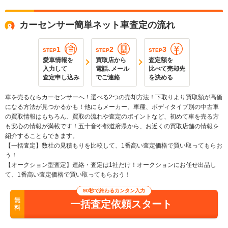
カーセンサー簡単ネット車査定の流れ
1
2
3
STEP
STEP
STEP
愛車情報を
買取店から
査定額を
入力して
電話､メール
比べて売却先
査定申し込み
でご連絡
を決める
車を売るならカーセンサーへ！選べる2つの売却方法！下取りより買取額が高価
になる方法が見つかるかも！他にもメーカー、車種、ボディタイプ別の中古車
の買取情報はもちろん、買取の流れや査定のポイントなど、初めて車を売る方
も安心の情報が満載です！五十音や都道府県から、お近くの買取店舗の情報を
紹介することもできます。
【一括査定】数社の見積もりを比較して、1番高い査定価格で買い取ってもらお
う！
【オークション型査定】連絡・査定は1社だけ！オークションにお任せ出品し
て、1番高い査定価格で買い取ってもらおう！
90秒で終わるカンタン入力
無
一括査定依頼スタート
料