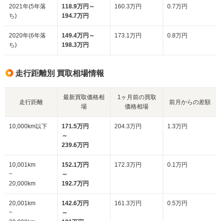
2021年(5年落
118.9万円～
160.3万円
0.7万円
ち)
194.7万円
2020年(6年落
149.4万円～
173.1万円
0.8万円
ち)
198.3万円
走行距離別 買取相場情報
最新買取価格相
1ヶ月前の買取
走行距離
前月からの差額
場
価格相場
10,000km以下
171.5万円
204.3万円
1.3万円
～
239.6万円
10,001km
152.1万円
172.3万円
0.1万円
~
～
20,000km
192.7万円
20,001km
142.6万円
161.3万円
0.5万円
~
～