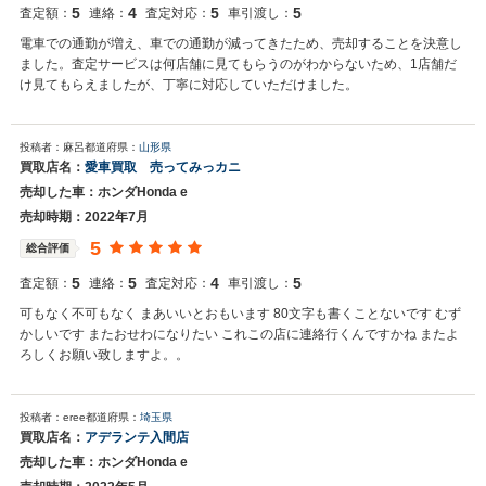
5
4
5
5
査定額：
連絡：
査定対応：
車引渡し：
電車での通勤が増え、車での通勤が減ってきたため、売却することを決意し
ました。査定サービスは何店舗に見てもらうのがわからないため、1店舗だ
け見てもらえましたが、丁寧に対応していただけました。
投稿者：麻呂
都道府県：
山形県
買取店名：
愛車買取 売ってみっカニ
売却した車：ホンダHonda e
売却時期：2022年7月
5
総合評価
5
5
4
5
査定額：
連絡：
査定対応：
車引渡し：
可もなく不可もなく まあいいとおもいます 80文字も書くことないです むず
かしいです またおせわになりたい これこの店に連絡行くんですかね またよ
ろしくお願い致しますよ。。
投稿者：eree
都道府県：
埼玉県
買取店名：
アデランテ入間店
売却した車：ホンダHonda e