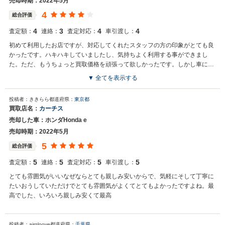
売却時期：2022年5月
4
総合評価
4
3
4
4
査定額：
連絡：
査定対応：
車引渡し：
初めて利用したお店ですが、対応してくれたスタッフの方の印象がとても良
かったです。ハキハキしていましたし、気持ちよく利用する事ができまし
た。ただ、もうちょっと買取価格を頑張って欲しかったです。しかし車にダ
メージがあるなどマイナス点もありましたので、仕方無かったかなという気
▼ 全てを表示する
持ちもあります。総合的に見ると安心して売却できましたので、トータルで
評価すると良いお店に感じました。
投稿者：ききらら
都道府県：
東京都
買取店名：
カーチス
売却した車：ホンダHonda e
売却時期：2022年5月
5
総合評価
5
5
5
5
査定額：
連絡：
査定対応：
車引渡し：
とても雰囲気がいいなぜならとても親しみ安いからで、気軽にそして丁寧に
たいおうしていただけでとても雰囲気がよくてとてもよかったですよね。最
高でした、いろいろ親しみ安くて最高
投稿者：airgloove
都道府県：
千葉県