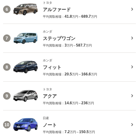
トヨタ
アルファード
6
41.8
689.7
平均買取相場：
万円～
万円
ホンダ
ステップワゴン
7
3
587.7
平均買取相場：
万円～
万円
ホンダ
フィット
8
20.5
166.6
平均買取相場：
万円～
万円
トヨタ
アクア
9
14.6
236
平均買取相場：
万円～
万円
日産
ノート
10
7.2
150.5
平均買取相場：
万円～
万円