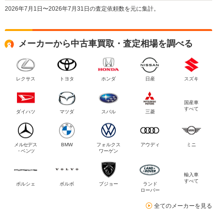
2026年7月1日〜2026年7月31日の査定依頼数を元に集計。
メーカーから中古車買取・査定相場を調べる
レクサス
トヨタ
ホンダ
日産
スズキ
国産車
すべて
ダイハツ
マツダ
スバル
三菱
メルセデス
BMW
フォルクス
アウディ
ミニ
・ベンツ
ワーゲン
輸入車
すべて
ポルシェ
ボルボ
プジョー
ランド
ローバー
全てのメーカーを見る