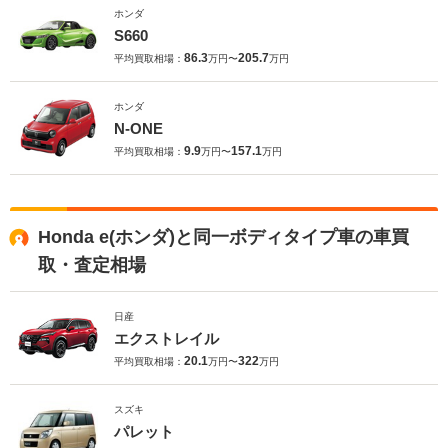
ホンダ
S660
86.3
205.7
平均買取相場：
万円〜
万円
ホンダ
N-ONE
9.9
157.1
平均買取相場：
万円〜
万円
Honda e(ホンダ)と同一ボディタイプ車の車買
取・査定相場
日産
エクストレイル
20.1
322
平均買取相場：
万円〜
万円
スズキ
パレット