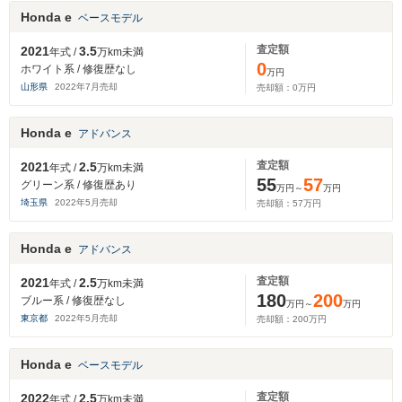
Honda e
ベースモデル
査定額
2021
3.5
年式 /
万km未満
0
ホワイト系 / 修復歴なし
万円
山形県
2022
年
7
月売却
売却額：
0
万円
Honda e
アドバンス
査定額
2021
2.5
年式 /
万km未満
55
57
グリーン系 / 修復歴あり
万円～
万円
埼玉県
2022
年
5
月売却
売却額：
57
万円
Honda e
アドバンス
査定額
2021
2.5
年式 /
万km未満
180
200
ブルー系 / 修復歴なし
万円～
万円
東京都
2022
年
5
月売却
売却額：
200
万円
Honda e
ベースモデル
査定額
2022
2.5
年式 /
万km未満