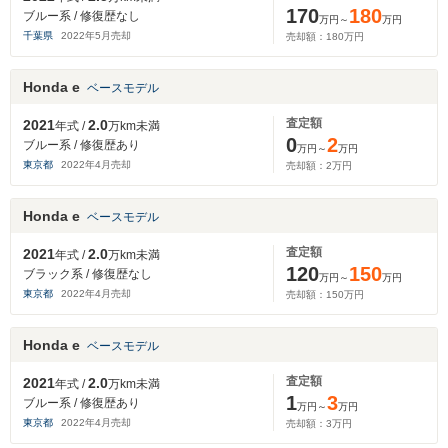
170
180
ブルー系 / 修復歴なし
万円～
万円
千葉県
2022
年
5
月売却
売却額：
180
万円
Honda e
ベースモデル
査定額
2021
2.0
年式 /
万km未満
0
2
ブルー系 / 修復歴あり
万円～
万円
東京都
2022
年
4
月売却
売却額：
2
万円
Honda e
ベースモデル
査定額
2021
2.0
年式 /
万km未満
120
150
ブラック系 / 修復歴なし
万円～
万円
東京都
2022
年
4
月売却
売却額：
150
万円
Honda e
ベースモデル
査定額
2021
2.0
年式 /
万km未満
1
3
ブルー系 / 修復歴あり
万円～
万円
東京都
2022
年
4
月売却
売却額：
3
万円