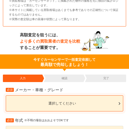
※買取相場は「カーセンサーネット」に掲載された物件の価格を元に独自の集計ロジ
ックによって算出しています。
※本サイトに掲載している買取相場はあくまでも参考でありその正確性について保証
するものではありません。
※実際の査定額は車の装備や状態によって異なります。
高額査定を狙うには、
より多くの買取業者の査定を比較
することが重要です。
今すぐカーセンサーで一括査定依頼して
最高額で売却しましょう！
入力
確認
完了
メーカー・車種・グレード
必須
選択してください
年式
必須
※不明の場合はおおよそでOKです