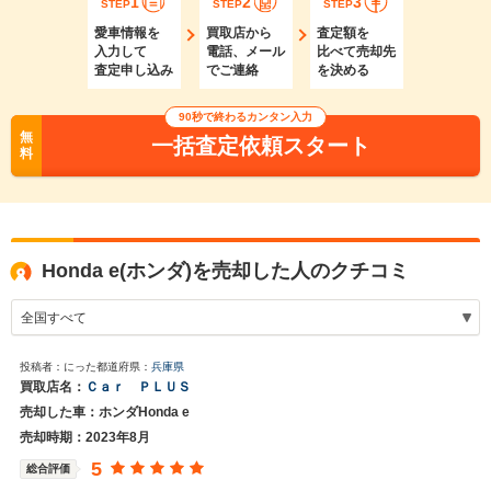
1
2
3
STEP
STEP
STEP
愛車情報を
買取店から
査定額を
入力して
電話、メール
比べて売却先
査定申し込み
でご連絡
を決める
90秒で終わるカンタン入力
無
一括査定依頼スタート
料
Honda e(ホンダ)を売却した人のクチコミ
投稿者：にった
都道府県：
兵庫県
買取店名：
Ｃａｒ ＰＬＵＳ
売却した車：ホンダHonda e
売却時期：2023年8月
5
総合評価