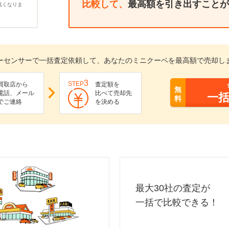
比較して、
最高額を引き出すことが
低くなりま
ーセンサーで一括査定依頼して、あなたのミニクーペを最高額で売却し
3
STEP
買取店から
査定額を
無
電話、メール
比べて売却先
一
料
でご連絡
を決める
最大30社の査定が
一括で比較できる！