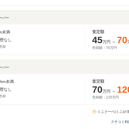
ーパー
査定額
m未満
45
70
歴なし
万円
～
月売却
売却額：
70万円
ーパー
査定額
km未満
70
12
歴なし
万円
～
月売却
売却額：
120万円
ミニクーペ(ミニ)の
クチコミ利