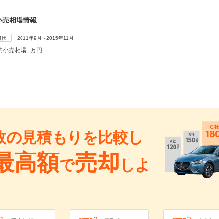
小売相場情報
初代
2011年9月～2015年11月
均小売相場
万円
数の見積もりを比較し
最高額
売却
で
しよ