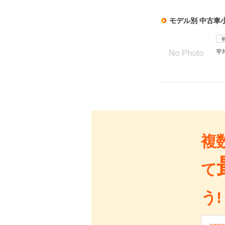
モデル別 中古車
平
複
て
う!