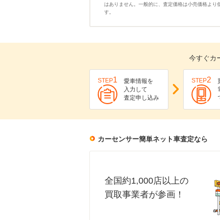
はありません。一般的に、査定価格は小売価格より
す。
今すぐカ
1
2
STEP
STEP
愛車情報を
入力して
査定申し込み
カーセンサー簡単ネット車査定なら
全国約1,000店以上の
買取事業者が参画！