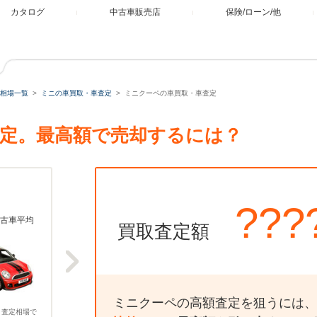
カタログ
中古車販売店
保険/ローン/他
相場一覧
ミニの車買取・車査定
ミニクーペの車買取・車査定
定。最高額で売却するには？
???
古車平均
買取査定額
ミニクーペの高額査定を狙うには、
、査定相場で