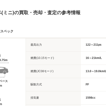
(ミニ)の買取・売却・査定の参考情報
本スペック
最高出力
122～211ps
長
燃費(10.15モード)
16～21km/L
3.75m
燃費(JC08モード)
13.0～19.0km/
ベース
駆動方式
FF
7m
排気量
1598cc
高
8m