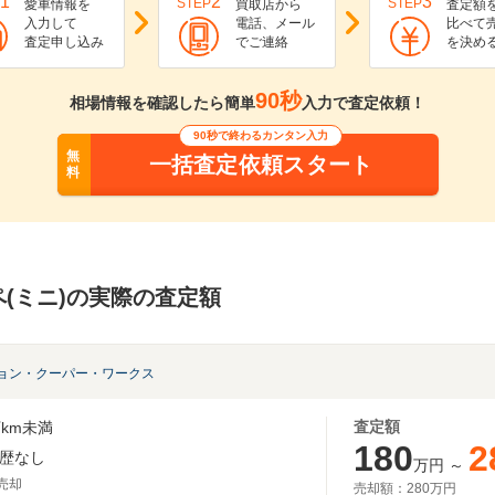
1
2
3
STEP
STEP
愛車情報を
買取店から
査定額
入力して
電話、メール
比べて
査定申し込み
でご連絡
を決め
90秒
相場情報を確認したら簡単
入力で査定依頼！
90秒で終わるカンタン入力
無
一括査定依頼スタート
料
(ミニ)の実際の査定額
ョン・クーパー・ワークス
査定額
km未満
180
2
歴なし
万円
～
月売却
売却額：
280万円