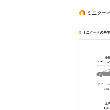
ミニクーペ
ミニクーペの基
全
3.74m～
ホイール
2.4
全
1.3