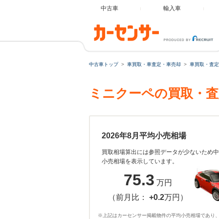
中古車
輸入車
中古車トップ
車買取・車査定・車売却
車買取・査定
ミニクーペの買取・査
2026年8月平均小売相場
買取相場算出には参照データが少ないため中
小売相場を表示しています。
75.3
万円
（前月比：
+0.2
万円）
※上記はカーセンサー掲載物件の平均小売相場であり