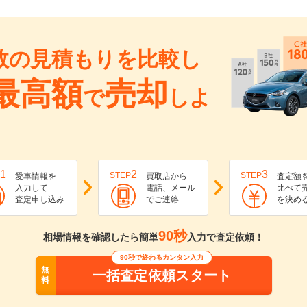
数の見積もりを比較し
最高額
売却
で
しよ
1
2
3
STEP
STEP
愛車情報を
買取店から
査定額
入力して
電話、メール
比べて
査定申し込み
でご連絡
を決め
90秒
相場情報を確認したら簡単
入力で査定依頼！
90秒で終わるカンタン入力
無
一括査定依頼スタート
料