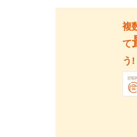
複
て
う!
STEP