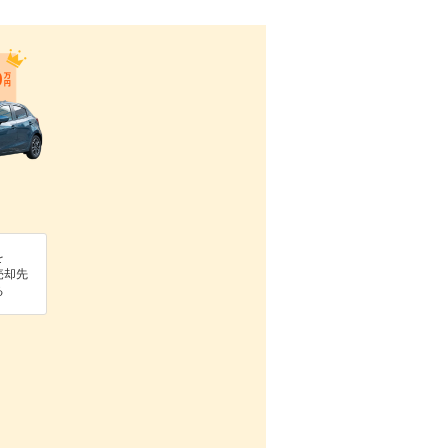
を
売却先
る