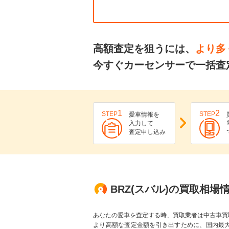
高額査定を狙うには、
より多
今すぐカーセンサーで一括査
1
2
STEP
STEP
愛車情報を
入力して
査定申し込み
BRZ(スバル)の買取相場
あなたの愛車を査定する時、買取業者は中古車買
より高額な査定金額を引き出すために、国内最