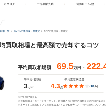
カタログ
中古車販売店
保険/ローン/他
相場一覧
スバルの車買取・車査定
BRZの車買取・車査定
平均買取相場と最高額で売却するコツ
69.5
222.
平均買取相場額
万円
～
平均走行距離
平均査定満足度
3
4.3
10
(
件)
万km
点
※2026年7月更新
※買取相場は「カーセンサーネット」に掲載された物件の価格を元に独自の集計ロ
※本サイトに掲載している買取相場はあくまでも参考でありその正確性について保