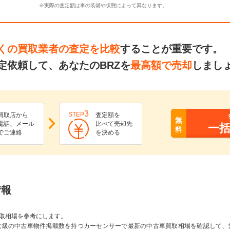
※実際の査定額は車の装備や状態によって異なります。
くの買取業者の査定を比較
することが重要です。
定依頼して、あなたのBRZを
最高額で売却
しまし
3
STEP
買取店から
査定額を
無
電話、メール
比べて売却先
一
料
でご連絡
を決める
情報
取相場を参考にします。
大級の中古車物件掲載数を持つカーセンサーで最新の中古車買取相場を確認して、