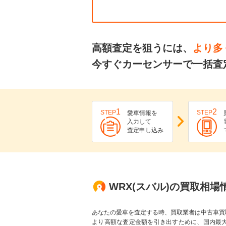
高額査定を狙うには、
より多
今すぐカーセンサーで一括査
1
2
STEP
STEP
愛車情報を
入力して
査定申し込み
WRX(スバル)の買取相場
あなたの愛車を査定する時、買取業者は中古車買
より高額な査定金額を引き出すために、国内最