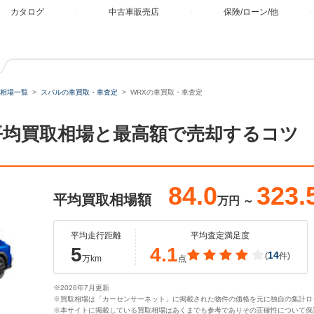
カタログ
中古車販売店
保険/ローン/他
相場一覧
スバルの車買取・車査定
WRXの車買取・車査定
平均買取相場と最高額で売却するコツ
84.0
323.
平均買取相場額
万円
～
平均走行距離
平均査定満足度
5
4.1
14
(
件)
万km
点
※2026年7月更新
※買取相場は「カーセンサーネット」に掲載された物件の価格を元に独自の集計ロ
※本サイトに掲載している買取相場はあくまでも参考でありその正確性について保