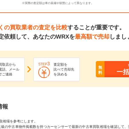
※実際の査定額は車の装備や状態によって異なります。
くの買取業者の査定を比較
することが重要です。
定依頼して、あなたのWRXを
最高額で売却
しまし
3
STEP
買取店から
査定額を
無
電話、メール
比べて売却先
一
料
でご連絡
を決める
情報
取相場を参考にします。
大級の中古車物件掲載数を持つカーセンサーで最新の中古車買取相場を確認して、