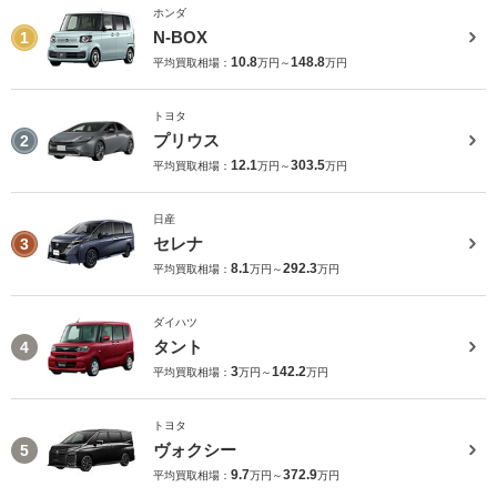
ホンダ
N-BOX
1
10.8
148.8
平均買取相場：
万円～
万円
トヨタ
プリウス
2
12.1
303.5
平均買取相場：
万円～
万円
日産
セレナ
3
8.1
292.3
平均買取相場：
万円～
万円
ダイハツ
タント
4
3
142.2
平均買取相場：
万円～
万円
トヨタ
ヴォクシー
5
9.7
372.9
平均買取相場：
万円～
万円