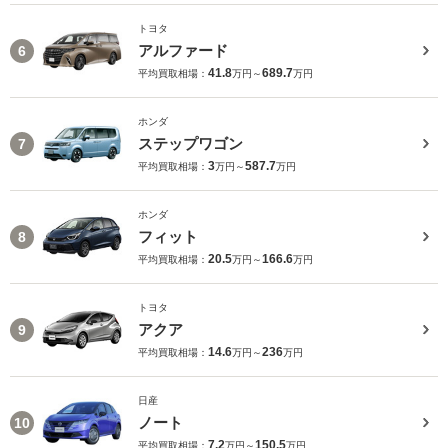
トヨタ
アルファード
6
41.8
689.7
平均買取相場：
万円～
万円
ホンダ
ステップワゴン
7
3
587.7
平均買取相場：
万円～
万円
ホンダ
フィット
8
20.5
166.6
平均買取相場：
万円～
万円
トヨタ
アクア
9
14.6
236
平均買取相場：
万円～
万円
日産
ノート
10
7.2
150.5
平均買取相場：
万円～
万円