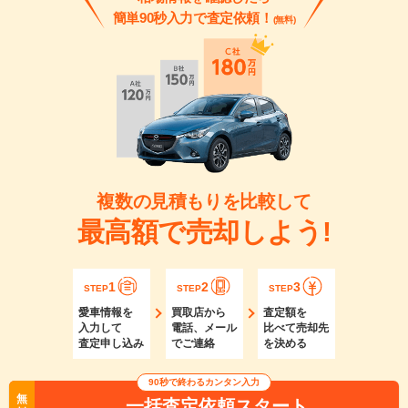
簡単90秒入力で査定依頼！
(無料)
複数の見積もりを比較して
最高額で売却しよう!
1
2
3
STEP
STEP
STEP
愛車情報を
買取店から
査定額を
入力して
電話、メール
比べて売却先
査定申し込み
でご連絡
を決める
90秒で終わるカンタン入力
無
一括査定依頼スタート