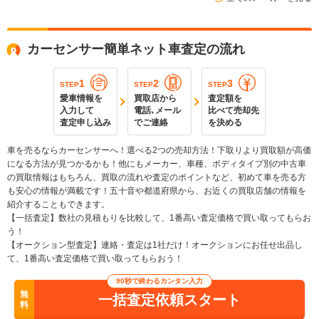
カーセンサー簡単ネット車査定の流れ
1
2
3
STEP
STEP
STEP
愛車情報を
買取店から
査定額を
入力して
電話､メール
比べて売却先
査定申し込み
でご連絡
を決める
車を売るならカーセンサーへ！選べる2つの売却方法！下取りより買取額が高価
になる方法が見つかるかも！他にもメーカー、車種、ボディタイプ別の中古車
の買取情報はもちろん、買取の流れや査定のポイントなど、初めて車を売る方
も安心の情報が満載です！五十音や都道府県から、お近くの買取店舗の情報を
紹介することもできます。
【一括査定】数社の見積もりを比較して、1番高い査定価格で買い取ってもらお
う！
【オークション型査定】連絡・査定は1社だけ！オークションにお任せ出品し
て、1番高い査定価格で買い取ってもらおう！
90秒で終わるカンタン入力
無
一括査定依頼スタート
料