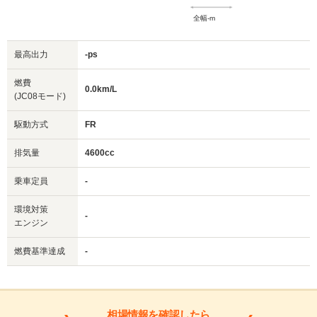
全幅-m
最高出力
-ps
燃費
0.0km/L
(JC08モード)
駆動方式
FR
排気量
4600cc
乗車定員
-
環境対策
-
エンジン
燃費基準達成
-
相場情報を確認したら