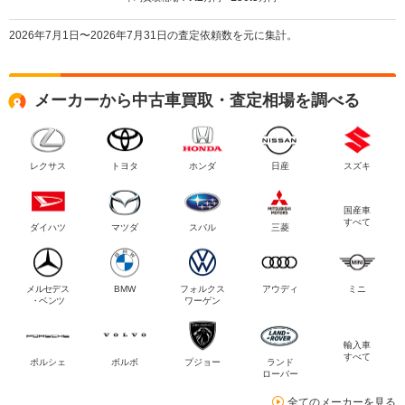
2026年7月1日〜2026年7月31日の査定依頼数を元に集計。
メーカーから中古車買取・査定相場を調べる
レクサス
トヨタ
ホンダ
日産
スズキ
国産車
すべて
ダイハツ
マツダ
スバル
三菱
メルセデス
BMW
フォルクス
アウディ
ミニ
・ベンツ
ワーゲン
輸入車
すべて
ポルシェ
ボルボ
プジョー
ランド
ローバー
全てのメーカーを見る