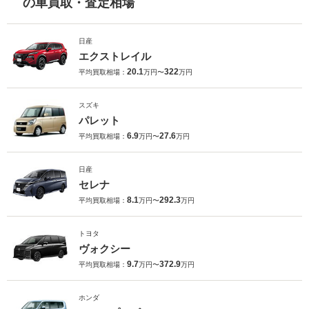
の車買取・査定相場
日産
エクストレイル
20.1
322
平均買取相場：
万円〜
万円
スズキ
パレット
6.9
27.6
平均買取相場：
万円〜
万円
日産
セレナ
8.1
292.3
平均買取相場：
万円〜
万円
トヨタ
ヴォクシー
9.7
372.9
平均買取相場：
万円〜
万円
ホンダ