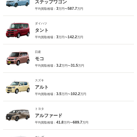
ステップワゴン
3
587.7
平均買取相場：
万円〜
万円
ダイハツ
タント
3
142.2
平均買取相場：
万円〜
万円
日産
モコ
3.2
31.5
平均買取相場：
万円〜
万円
スズキ
アルト
3.5
102.2
平均買取相場：
万円〜
万円
トヨタ
アルファード
41.8
689.7
平均買取相場：
万円〜
万円