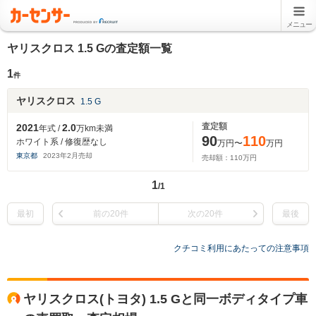
メニュー
ヤリスクロス 1.5 Gの査定額一覧
1
件
ヤリスクロス
1.5 G
査定額
2021
2.0
年式 /
万km未満
90
110
ホワイト系 / 修復歴なし
万円〜
万円
東京都
2023
年
2
月売却
売却額：
110
万円
1
/1
最初
前の20件
次の20件
最後
クチコミ利用にあたっての注意事項
ヤリスクロス(トヨタ) 1.5 Gと同一ボディタイプ車