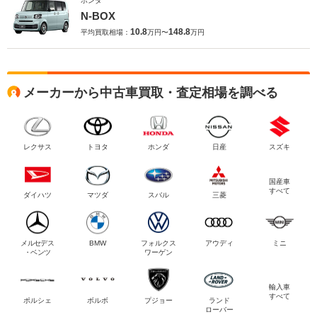
ホンダ
N-BOX
10.8
148.8
平均買取相場：
万円〜
万円
メーカーから中古車買取・査定相場を調べる
レクサス
トヨタ
ホンダ
日産
スズキ
国産車
すべて
ダイハツ
マツダ
スバル
三菱
メルセデス
BMW
フォルクス
アウディ
ミニ
・ベンツ
ワーゲン
輸入車
すべて
ポルシェ
ボルボ
プジョー
ランド
ローバー