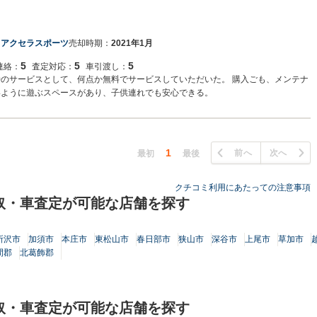
 アクセラスポーツ
売却時期：
2021年1月
5
5
5
連絡：
査定対応：
車引渡し：
時のサービスとして、何点か無料でサービスしていただいた。 購入ごも、メンテナ
いように遊ぶスペースがあり、子供連れでも安心できる。
1
前へ
次へ
最初
最後
クチコミ利用にあたっての注意事項
取・車査定が可能な店舗を探す
所沢市
加須市
本庄市
東松山市
春日部市
狭山市
深谷市
上尾市
草加市
間郡
北葛飾郡
取・車査定が可能な店舗を探す