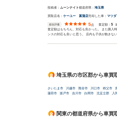
投稿者：
ムーンナイト
都道府県：
埼玉県
買取店名：
ケーユー 菖蒲店
売却した車：
マツダ
5
5
査定額：
総合評価
点
査定額はもちろん、対応も良かった。 また購入
ンスの対応も良いと思う。 店内も子供が飽きな
埼玉県の市区郡から車買
さいたま市
川越市
熊谷市
川口市
秩父市
蓮田市
坂戸市
吉川市
白岡市
北足立郡
入
関東の都道府県から車買