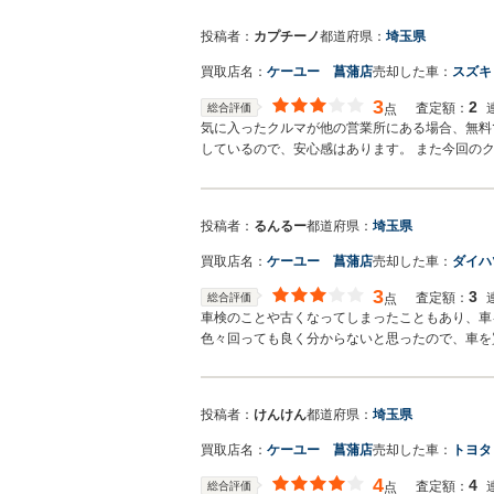
投稿者：
カプチーノ
都道府県：
埼玉県
買取店名：
ケーユー 菖蒲店
売却した車：
スズキ
3
2
査定額：
総合評価
点
気に入ったクルマが他の営業所にある場合、無料
しているので、安心感はあります。 また今回の
投稿者：
るんるー
都道府県：
埼玉県
買取店名：
ケーユー 菖蒲店
売却した車：
ダイハ
3
3
査定額：
総合評価
点
車検のことや古くなってしまったこともあり、車
色々回っても良く分からないと思ったので、車を
投稿者：
けんけん
都道府県：
埼玉県
買取店名：
ケーユー 菖蒲店
売却した車：
トヨタ
4
4
査定額：
総合評価
点