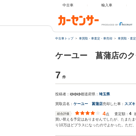
中古車
輸入車
中古車トップ
車買取・車査定・車売却
車買取・査定
ケーユー 菖蒲店のク
7
件
投稿者：
ゆゆゆ
都道府県：
埼玉県
買取店名：
ケーユー 菖蒲店
売却した車：
スズキ
4
4
査定額：
総合評価
点
買い替える予定はありませんでしたが、たまたま
り10万ほどプラスになったのでよかった。ただ