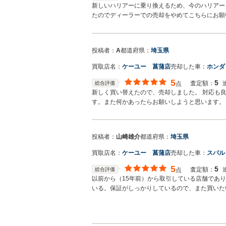
新しいハリアーに乗り換えるため、今のハリアー
たのでディーラーでの売却をやめてこちらにお願
投稿者：
A
都道府県：
埼玉県
買取店名：
ケーユー 菖蒲店
売却した車：
ホンダ
5
5
査定額：
総合評価
点
新しく買い替えたので、売却しました。 対応も
す。また何かあったらお願いしようと思います。
投稿者：
山崎雄介
都道府県：
埼玉県
買取店名：
ケーユー 菖蒲店
売却した車：
スバル
5
5
査定額：
総合評価
点
以前から（15年前）から取引している店舗であ
いる。保証がしっかりしているので、また買いた