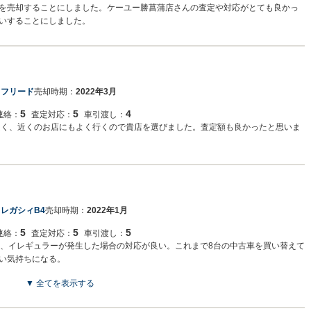
を売却することにしました。ケーユー勝菖蒲店さんの査定や対応がとても良かっ
いすることにしました。
 フリード
売却時期：
2022年3月
5
5
4
連絡：
査定対応：
車引渡し：
良く、近くのお店にもよく行くので貴店を選びました。査定額も良かったと思いま
 レガシィB4
売却時期：
2022年1月
5
5
5
連絡：
査定対応：
車引渡し：
り、イレギュラーが発生した場合の対応が良い。これまで8台の中古車を買い替えて
い気持ちになる。
▼ 全てを表示する