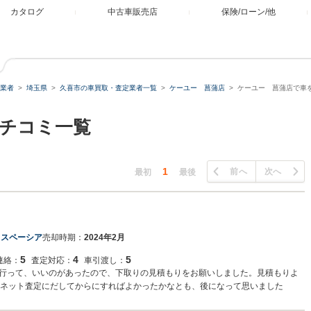
カタログ
中古車販売店
保険/ローン/他
業者
埼玉県
久喜市の車買取・査定業者一覧
ケーユー 菖蒲店
ケーユー 菖蒲店で車
チコミ一覧
1
前へ
次へ
最初
最後
 スペーシア
売却時期：
2024年2月
5
4
5
連絡：
査定対応：
車引渡し：
行って、いいのがあったので、下取りの見積もりをお願いしました。見積もりよ
、ネット査定にだしてからにすればよかったかなとも、後になって思いました