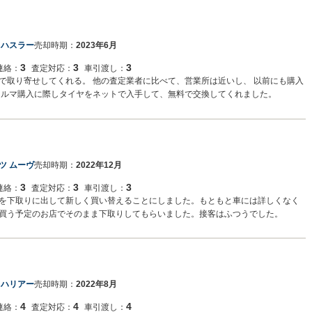
 ハスラー
売却時期：
2023年6月
3
3
3
連絡：
査定対応：
車引渡し：
で取り寄せしてくれる。 他の査定業者に比べて、営業所は近いし、 以前にも購入
クルマ購入に際しタイヤをネットで入手して、無料で交換してくれました。
ツ ムーヴ
売却時期：
2022年12月
3
3
3
連絡：
査定対応：
車引渡し：
を下取りに出して新しく買い替えることにしました。もともと車には詳しくなく
買う予定のお店でそのまま下取りしてもらいました。接客はふつうでした。
 ハリアー
売却時期：
2022年8月
4
4
4
連絡：
査定対応：
車引渡し：