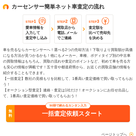
カーセンサー簡単ネット車査定の流れ
1
2
3
STEP
STEP
STEP
愛車情報を
買取店から
査定額を
入力して
電話､メール
比べて売却先
査定申し込み
でご連絡
を決める
車を売るならカーセンサーへ！選べる2つの売却方法！下取りより買取額が高価
になる方法が見つかるかも！他にもメーカー、車種、ボディタイプ別の中古車
の買取情報はもちろん、買取の流れや査定のポイントなど、初めて車を売る方
も安心の情報が満載です！五十音や都道府県から、お近くの買取店舗の情報を
紹介することもできます。
【一括査定】数社の見積もりを比較して、1番高い査定価格で買い取ってもらお
う！
【オークション型査定】連絡・査定は1社だけ！オークションにお任せ出品し
て、1番高い査定価格で買い取ってもらおう！
90秒で終わるカンタン入力
無
一括査定依頼スタート
料
ページトップへ