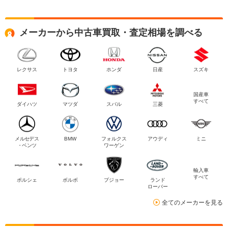
メーカーから中古車買取・査定相場を調べる
レクサス
トヨタ
ホンダ
日産
スズキ
国産車
すべて
ダイハツ
マツダ
スバル
三菱
メルセデス
BMW
フォルクス
アウディ
ミニ
・ベンツ
ワーゲン
輸入車
すべて
ポルシェ
ボルボ
プジョー
ランド
ローバー
全てのメーカーを見る