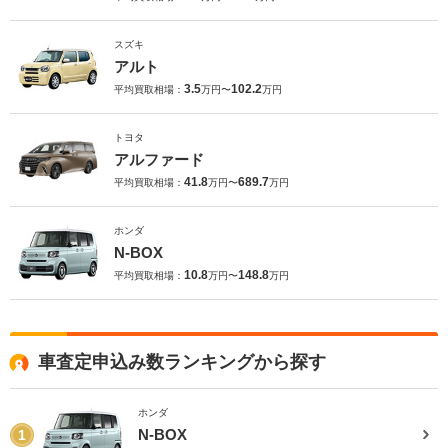
スズキ
アルト
3.5
102.2
平均買取相場：
万円〜
万円
トヨタ
アルファード
41.8
689.7
平均買取相場：
万円〜
万円
ホンダ
N-BOX
10.8
148.8
平均買取相場：
万円〜
万円
車査定申込み数ランキングから探す
ホンダ
N-BOX
1