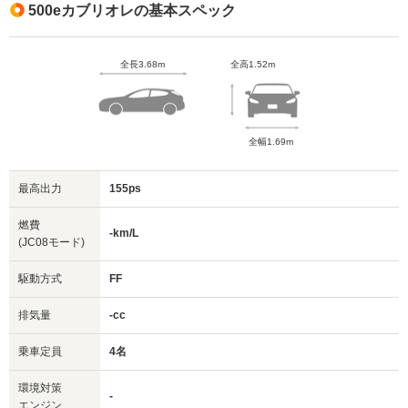
500eカブリオレの基本スペック
全長3.68m
全高1.52m
全幅1.69m
最高出力
155ps
燃費
-km/L
(JC08モード)
駆動方式
FF
排気量
-cc
乗車定員
4名
環境対策
-
エンジン