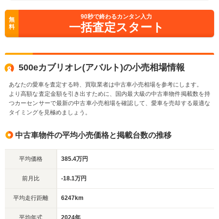
90
秒で終わるカンタン入力
無
一括査定スタート
料
500eカブリオレ(アバルト)の小売相場情報
あなたの愛車を査定する時、買取業者は中古車小売相場を参考にします。
より高額な査定金額を引き出すために、国内最大級の中古車物件掲載数を持
つカーセンサーで最新の中古車小売相場を確認して、愛車を売却する最適な
タイミングを見極めましょう。
中古車物件の平均小売価格と掲載台数の推移
平均価格
385.4万円
前月比
-18.1万円
平均走行距離
6247km
平均年式
2024年