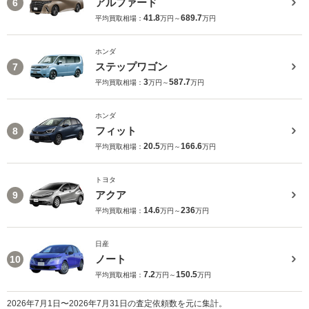
アルファード
6
41.8
689.7
平均買取相場：
万円～
万円
ホンダ
ステップワゴン
7
3
587.7
平均買取相場：
万円～
万円
ホンダ
フィット
8
20.5
166.6
平均買取相場：
万円～
万円
トヨタ
アクア
9
14.6
236
平均買取相場：
万円～
万円
日産
ノート
10
7.2
150.5
平均買取相場：
万円～
万円
2026年7月1日〜2026年7月31日の査定依頼数を元に集計。