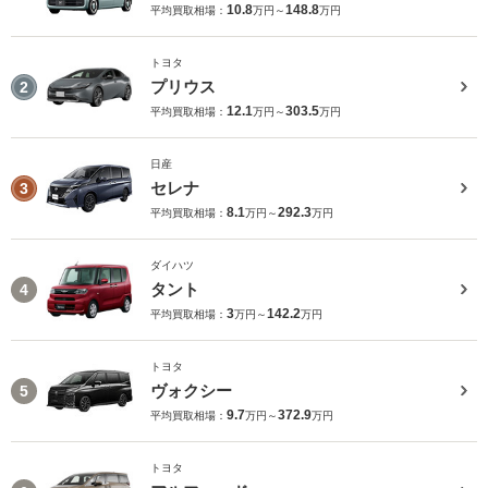
10.8
148.8
平均買取相場：
万円～
万円
トヨタ
プリウス
2
12.1
303.5
平均買取相場：
万円～
万円
日産
セレナ
3
8.1
292.3
平均買取相場：
万円～
万円
ダイハツ
タント
4
3
142.2
平均買取相場：
万円～
万円
トヨタ
ヴォクシー
5
9.7
372.9
平均買取相場：
万円～
万円
トヨタ