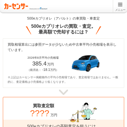
メニュー
500eカブリオレ（アバルト）の車買取・車査定
500eカブリオレの買取・査定。
最高額で売却するには？
買取相場算出には参照データが少ないため中古車平均小売相場を表示し
ています。
2026年8月平均小売相場
385.4
万円
-18.1
（前月比：
万円）
※上記はカーセンサー掲載物件の平均小売相場であり、査定相場ではありません。一般
的に、査定価格は小売価格より低くなります。
買取査定額
????
万円
500eカブリオレの高額査定を狙うには、