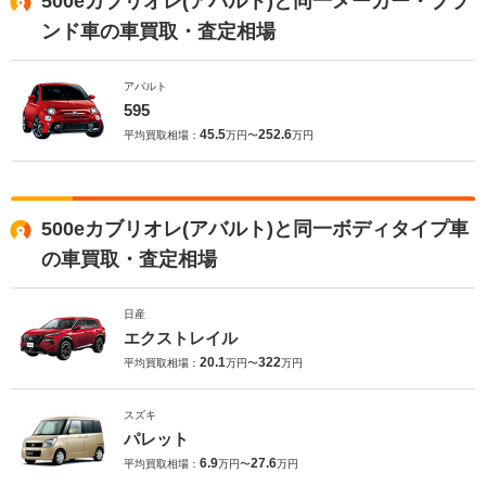
500eカブリオレ(アバルト)と同一メーカー・ブラ
ンド車の車買取・査定相場
アバルト
595
45.5
252.6
平均買取相場：
万円〜
万円
500eカブリオレ(アバルト)と同一ボディタイプ車
の車買取・査定相場
日産
エクストレイル
20.1
322
平均買取相場：
万円〜
万円
スズキ
パレット
6.9
27.6
平均買取相場：
万円〜
万円