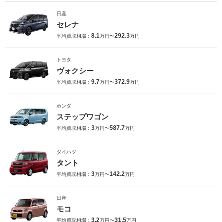
日産
セレナ
8.1
292.3
平均買取相場：
万円〜
万円
トヨタ
ヴォクシー
9.7
372.9
平均買取相場：
万円〜
万円
ホンダ
ステップワゴン
3
587.7
平均買取相場：
万円〜
万円
ダイハツ
タント
3
142.2
平均買取相場：
万円〜
万円
日産
モコ
3.2
31.5
平均買取相場：
万円〜
万円