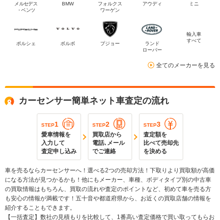
メルセデス
BMW
フォルクス
アウディ
ミニ
・ベンツ
ワーゲン
輸入車
すべて
ポルシェ
ボルボ
プジョー
ランド
ローバー
全てのメーカーを見る
カーセンサー簡単ネット車査定の流れ
1
2
3
STEP
STEP
STEP
愛車情報を
買取店から
査定額を
入力して
電話､メール
比べて売却先
査定申し込み
でご連絡
を決める
車を売るならカーセンサーへ！選べる2つの売却方法！下取りより買取額が高価
になる方法が見つかるかも！他にもメーカー、車種、ボディタイプ別の中古車
の買取情報はもちろん、買取の流れや査定のポイントなど、初めて車を売る方
も安心の情報が満載です！五十音や都道府県から、お近くの買取店舗の情報を
紹介することもできます。
【一括査定】数社の見積もりを比較して、1番高い査定価格で買い取ってもらお