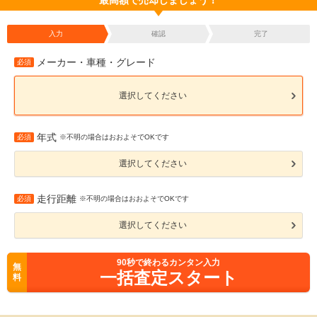
最高額で売却しましょう！
入力
確認
完了
メーカー・車種・グレード
必須
選択してください
年式
必須
※不明の場合はおおよそでOKです
選択してください
走行距離
必須
※不明の場合はおおよそでOKです
選択してください
90
秒で終わるカンタン入力
無
一括査定スタート
料