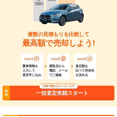
複数の見積もりを比較して
最高額で売却しよう!
1
2
3
STEP
STEP
STEP
愛車情報を
買取店から
査定額を
入力して
電話、メール
比べて売却先
査定申し込み
でご連絡
を決める
90秒で終わるカンタン入力
無
一括査定依頼スタート
料