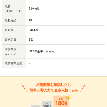
燃費
9.0km/L
(JC08モード)
駆動方式
FR
排気量
5461cc
乗車定員
2名
環境対策
H17年基準 ☆☆☆
エンジン
燃費基準達成
-
相場情報を確認したら
簡単90秒入力で査定依頼！
(無料)