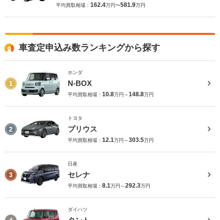
162.4
581.9
平均買取相場：
万円〜
万円
車査定申込み数ランキングから探す
ホンダ
N-BOX
1
10.8
148.8
平均買取相場：
万円～
万円
トヨタ
プリウス
2
12.1
303.5
平均買取相場：
万円～
万円
日産
セレナ
3
8.1
292.3
平均買取相場：
万円～
万円
ダイハツ