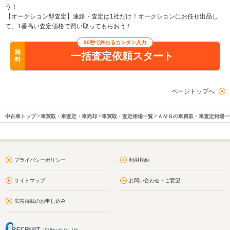
う！
【オークション型査定】連絡・査定は1社だけ！オークションにお任せ出品し
て、1番高い査定価格で買い取ってもらおう！
90秒で終わるカンタン入力
無
一括査定依頼スタート
料
ページトップへ
中古車トップ
車買取・車査定・車売却
車買取・査定相場一覧
ＡＭＧの車買取・車査定相場一
プライバシーポリシー
利用規約
サイトマップ
お問い合わせ・ご要望
広告掲載のお申し込み