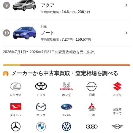
アクア
9
14.6
236
平均買取相場：
万円～
万円
日産
ノート
10
7.2
150.5
平均買取相場：
万円～
万円
2026年7月1日〜2026年7月31日の査定依頼数を元に集計。
メーカーから中古車買取・査定相場を調べる
レクサス
トヨタ
ホンダ
日産
スズキ
国産車
すべて
ダイハツ
マツダ
スバル
三菱