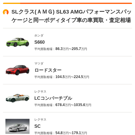
SLクラス(ＡＭＧ) SL63 AMGパフォーマンスパッ
ケージと同一ボディタイプ車の車買取・査定相場
ホンダ
S660
86.3
205.7
平均買取相場：
万円〜
万円
マツダ
ロードスター
104.5
224.5
平均買取相場：
万円〜
万円
レクサス
LCコンバーチブル
678.4
1035.6
平均買取相場：
万円〜
万円
レクサス
SC
54.8
179.1
平均買取相場：
万円〜
万円