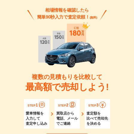
相場情報を確認したら
簡単90秒入力で査定依頼！
(無料)
複数の見積もりを比較して
最高額で売却しよう!
1
2
3
STEP
STEP
STEP
愛車情報を
買取店から
査定額を
入力して
電話、メール
比べて売却先
査定申し込み
でご連絡
を決める