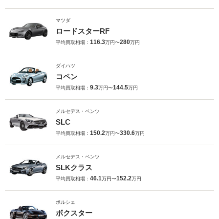
マツダ
ロードスターRF
116.3
280
平均買取相場：
万円〜
万円
ダイハツ
コペン
9.3
144.5
平均買取相場：
万円〜
万円
メルセデス・ベンツ
SLC
150.2
330.6
平均買取相場：
万円〜
万円
メルセデス・ベンツ
SLKクラス
46.1
152.2
平均買取相場：
万円〜
万円
ポルシェ
ボクスター