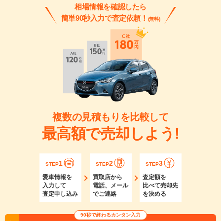
相場情報を確認したら
簡単90秒入力で査定依頼！
(無料)
複数の見積もりを比較して
最高額で売却しよう!
1
2
3
STEP
STEP
STEP
愛車情報を
買取店から
査定額を
入力して
電話、メール
比べて売却先
査定申し込み
でご連絡
を決める
90秒で終わるカンタン入力