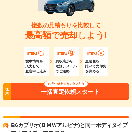
複数の見積もりを比較して
最高額で売却しよう!
1
2
3
STEP
STEP
STEP
愛車情報を
買取店から
査定額を
入力して
電話、メール
比べて売却先
査定申し込み
でご連絡
を決める
90秒で終わるカンタン入力
無
一括査定依頼スタート
料
B6カブリオ(ＢＭＷアルピナ)と同一ボディタイプ