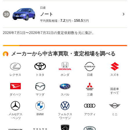
日産
ノート
10
7.2
150.5
平均買取相場：
万円～
万円
2026年7月1日〜2026年7月31日の査定依頼数を元に集計。
メーカーから中古車買取・査定相場を調べる
レクサス
トヨタ
ホンダ
日産
スズキ
国産車
すべて
ダイハツ
マツダ
スバル
三菱
メルセデス
BMW
フォルクス
アウディ
ミニ
・ベンツ
ワーゲン