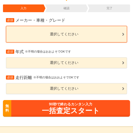
入力
確認
完了
メーカー・車種・グレード
必須
選択してください
年式
必須
※不明の場合はおおよそでOKです
選択してください
走行距離
必須
※不明の場合はおおよそでOKです
選択してください
90
秒で終わるカンタン入力
無
一括査定スタート
料