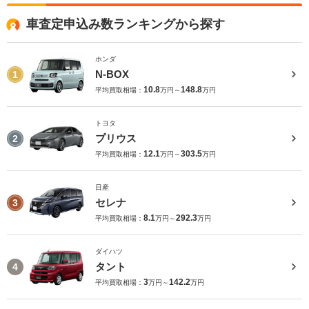
車査定申込み数ランキングから探す
ホンダ
N-BOX
1
10.8
148.8
平均買取相場：
万円～
万円
トヨタ
プリウス
2
12.1
303.5
平均買取相場：
万円～
万円
日産
セレナ
3
8.1
292.3
平均買取相場：
万円～
万円
ダイハツ
タント
4
3
142.2
平均買取相場：
万円～
万円