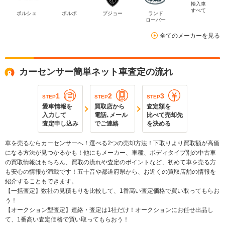
輸入車
すべて
ポルシェ
ボルボ
プジョー
ランド
ローバー
全てのメーカーを見る
カーセンサー簡単ネット車査定の流れ
1
2
3
STEP
STEP
STEP
愛車情報を
買取店から
査定額を
入力して
電話､メール
比べて売却先
査定申し込み
でご連絡
を決める
車を売るならカーセンサーへ！選べる2つの売却方法！下取りより買取額が高価
になる方法が見つかるかも！他にもメーカー、車種、ボディタイプ別の中古車
の買取情報はもちろん、買取の流れや査定のポイントなど、初めて車を売る方
も安心の情報が満載です！五十音や都道府県から、お近くの買取店舗の情報を
紹介することもできます。
【一括査定】数社の見積もりを比較して、1番高い査定価格で買い取ってもらお
う！
【オークション型査定】連絡・査定は1社だけ！オークションにお任せ出品し
て、1番高い査定価格で買い取ってもらおう！