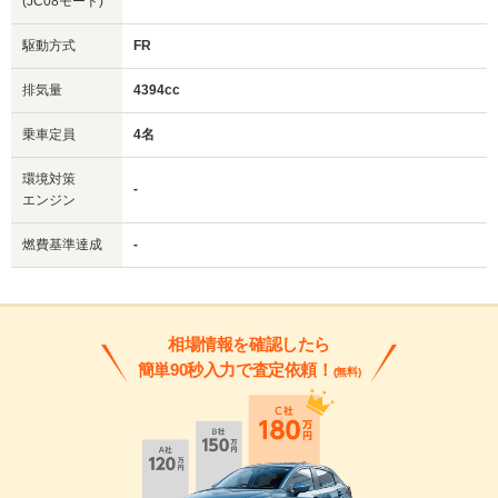
(JC08モード)
駆動方式
FR
排気量
4394cc
乗車定員
4名
環境対策
-
エンジン
燃費基準達成
-
相場情報を確認したら
簡単90秒入力で査定依頼！
(無料)