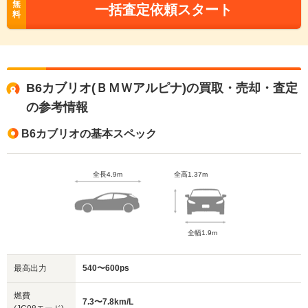
無
一括査定依頼スタート
料
B6カブリオ(ＢＭＷアルピナ)の買取・売却・査定
の参考情報
B6カブリオの基本スペック
全長4.9m
全高1.37m
全幅1.9m
最高出力
540〜600ps
燃費
7.3〜7.8km/L