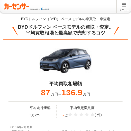
メニュー
BYDドルフィン（BYD） ベースモデルの車買取・車査定
BYDドルフィン ベースモデルの買取・査定。
平均買取相場と最高額で売却するコツ
平均買取相場額
87
136.9
万円～
万円
平均走行距離
平均査定満足度
-
-
(-件)
万km
点
※2026年7月更新