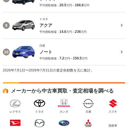
20.5
166.6
平均買取相場：
万円～
万円
トヨタ
アクア
9
14.6
236
平均買取相場：
万円～
万円
日産
ノート
10
7.2
150.5
平均買取相場：
万円～
万円
2026年7月1日〜2026年7月31日の査定依頼数を元に集計。
メーカーから中古車買取・査定相場を調べる
レクサス
トヨタ
ホンダ
日産
スズキ
国産車