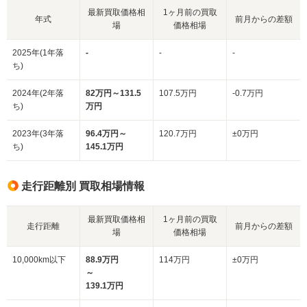
最新買取価格相
1ヶ月前の買取
年式
前月からの差額
場
価格相場
2025年(1年落
-
-
-
ち)
2024年(2年落
82万円～131.5
107.5万円
-0.7万円
ち)
万円
2023年(3年落
96.4万円～
120.7万円
±0万円
ち)
145.1万円
走行距離別 買取相場情報
最新買取価格相
1ヶ月前の買取
走行距離
前月からの差額
場
価格相場
10,000km以下
88.9万円
114万円
±0万円
～
139.1万円