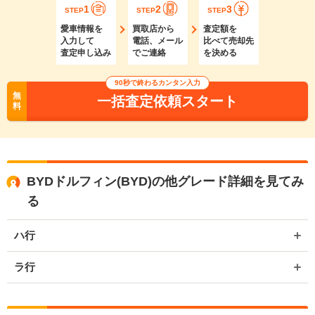
1
2
3
STEP
STEP
STEP
愛車情報を
買取店から
査定額を
入力して
電話、メール
比べて売却先
査定申し込み
でご連絡
を決める
90秒で終わるカンタン入力
無
一括査定依頼スタート
料
BYDドルフィン(BYD)の他グレード詳細を見てみ
る
ハ行
ラ行