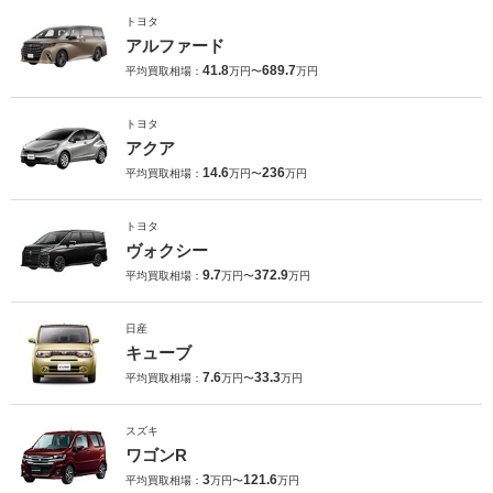
トヨタ
アルファード
41.8
689.7
平均買取相場：
万円〜
万円
トヨタ
アクア
14.6
236
平均買取相場：
万円〜
万円
トヨタ
ヴォクシー
9.7
372.9
平均買取相場：
万円〜
万円
日産
キューブ
7.6
33.3
平均買取相場：
万円〜
万円
スズキ
ワゴンR
3
121.6
平均買取相場：
万円〜
万円