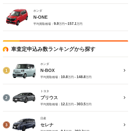
ホンダ
N-ONE
9.9
157.1
平均買取相場：
万円〜
万円
車査定申込み数ランキングから探す
ホンダ
N-BOX
1
10.8
148.8
平均買取相場：
万円～
万円
トヨタ
プリウス
2
12.1
303.5
平均買取相場：
万円～
万円
日産
セレナ
3