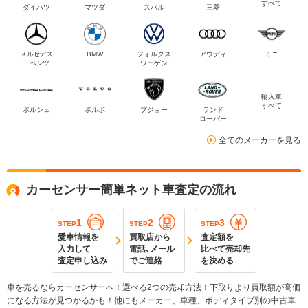
すべて
ダイハツ
マツダ
スバル
三菱
メルセデス
BMW
フォルクス
アウディ
ミニ
・ベンツ
ワーゲン
輸入車
すべて
ポルシェ
ボルボ
プジョー
ランド
ローバー
全てのメーカーを見る
カーセンサー簡単ネット車査定の流れ
1
2
3
STEP
STEP
STEP
愛車情報を
買取店から
査定額を
入力して
電話､メール
比べて売却先
査定申し込み
でご連絡
を決める
車を売るならカーセンサーへ！選べる2つの売却方法！下取りより買取額が高価
になる方法が見つかるかも！他にもメーカー、車種、ボディタイプ別の中古車