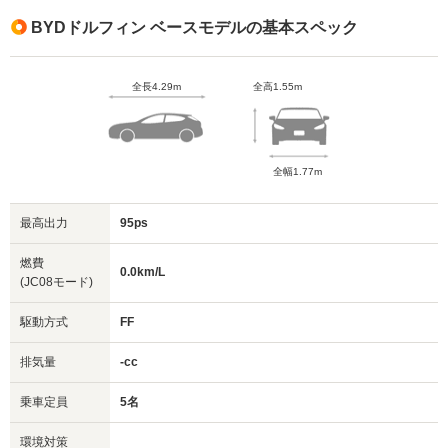
BYDドルフィン ベースモデルの基本スペック
全長4.29m
全高1.55m
全幅1.77m
最高出力
95ps
燃費
0.0km/L
(JC08モード)
駆動方式
FF
排気量
-cc
乗車定員
5名
環境対策