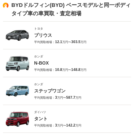
BYDドルフィン(BYD) ベースモデルと同一ボディ
タイプ車の車買取・査定相場
トヨタ
プリウス
12.1
303.5
平均買取相場：
万円〜
万円
ホンダ
N-BOX
10.8
148.8
平均買取相場：
万円〜
万円
ホンダ
ステップワゴン
3
587.7
平均買取相場：
万円〜
万円
ダイハツ
タント
3
142.2
平均買取相場：
万円〜
万円