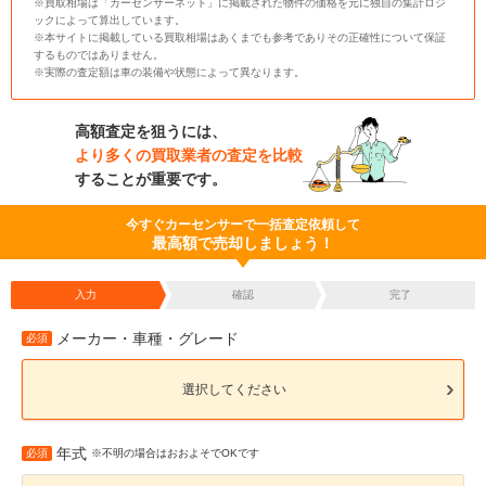
※買取相場は「カーセンサーネット」に掲載された物件の価格を元に独自の集計ロジ
ックによって算出しています。
※本サイトに掲載している買取相場はあくまでも参考でありその正確性について保証
するものではありません。
※実際の査定額は車の装備や状態によって異なります。
高額査定を狙うには、
より多くの買取業者の査定を比較
することが重要です。
今すぐカーセンサーで一括査定依頼して
最高額で売却しましょう！
入力
確認
完了
メーカー・車種・グレード
必須
選択してください
年式
必須
※不明の場合はおおよそでOKです