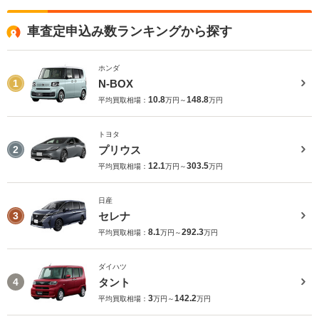
車査定申込み数ランキングから探す
ホンダ
N-BOX
1
10.8
148.8
平均買取相場：
万円～
万円
トヨタ
プリウス
2
12.1
303.5
平均買取相場：
万円～
万円
日産
セレナ
3
8.1
292.3
平均買取相場：
万円～
万円
ダイハツ
タント
4
3
142.2
平均買取相場：
万円～
万円