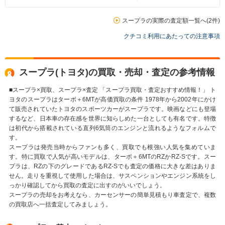
スープラの実際の査定額一覧へ(2件)
クチコミ利用にあたっての注意事項
スープラ(トヨタ)の買取・売却・査定の参考情報
■スープラ×買取、スープラ×査定 「スープラ買取・査定おすすめ情報！」 ト
ヨタのスープラはターボ＋6MTが高価買取の条件 1978年から2002年にかけ
て販売されていたトヨタのスポーツカーがスープラです。映画などにも登場
するなど、日本車の存在感を世界に知らしめた一台としても有名です。特徴
は初代から搭載されている直列6気筒のエンジンと流れるようなフォルムで
す。
スープラは発売当時からファンも多く、買取でも根強い人気を集めていま
す。特に買取で人気が高いモデルは、ターボ＋6MTのRZかRZ-Sです。スー
プラは、RZの下のグレードであるRZ-Sでも査定の価格に大きな差はありま
せん。走りを重視して使用した場合は、サスペンションやエンジン系統をし
っかり確認してから買取の査定に出すのがいいでしょう。
スープラの売却をお考えなら、カーセンサーの簡単見積もり車査定で、複数
の買取店へ一括査定してみましょう。