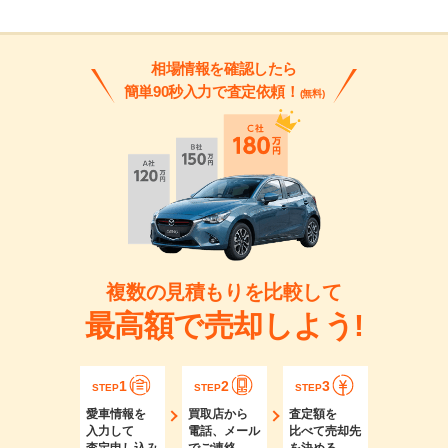
相場情報を確認したら
簡単90秒入力で査定依頼！
(無料)
複数の見積もりを比較して
最高額で売却しよう!
1
2
3
STEP
STEP
STEP
愛車情報を
買取店から
査定額を
入力して
電話、メール
比べて売却先