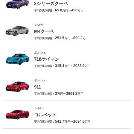
2シリーズクーペ
65.8
450
平均買取相場：
万円〜
万円
ＢＭＷ
M4クーペ
251.5
890.2
平均買取相場：
万円〜
万円
ポルシェ
718ケイマン
315.4
2083.9
平均買取相場：
万円〜
万円
ポルシェ
911
3
3901.2
平均買取相場：
万円〜
万円
シボレー
コルベット
541.7
1094.6
平均買取相場：
万円〜
万円