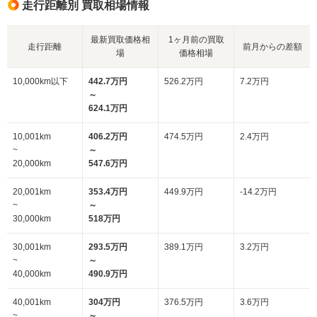
走行距離別 買取相場情報
最新買取価格相
1ヶ月前の買取
走行距離
前月からの差額
場
価格相場
10,000km以下
442.7万円
526.2万円
7.2万円
～
624.1万円
10,001km
406.2万円
474.5万円
2.4万円
~
～
20,000km
547.6万円
20,001km
353.4万円
449.9万円
-14.2万円
~
～
30,000km
518万円
30,001km
293.5万円
389.1万円
3.2万円
~
～
40,000km
490.9万円
40,001km
304万円
376.5万円
3.6万円
~
～