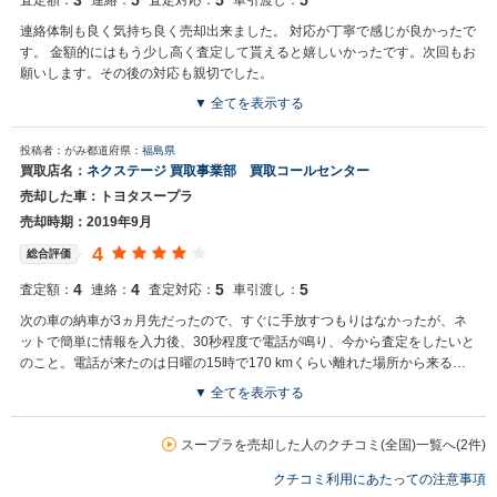
3
5
5
5
査定額：
連絡：
査定対応：
車引渡し：
連絡体制も良く気持ち良く売却出来ました。 対応が丁寧で感じが良かったで
す。 金額的にはもう少し高く査定して貰えると嬉しいかったです。次回もお
願いします。その後の対応も親切でした。
▼ 全てを表示する
買取店からの返信
投稿者：がみ
都道府県：
福島県
お世話になっております。 株式会社ネクステージでございます。 この
買取店名：
ネクステージ 買取事業部 買取コールセンター
度はネクステージをご利用いただきまして誠にありがとうございまし
売却した車：トヨタスープラ
た。 弊社スタッフの接客をお褒め頂き光栄です。 今後もご満足いただ
けるよう精進してまいります。 スタッフ一同、またのご利用お待ちし
売却時期：2019年9月
ております。
4
総合評価
4
4
5
5
査定額：
連絡：
査定対応：
車引渡し：
次の車の納車が3ヵ月先だったので、すぐに手放すつもりはなかったが、ネ
ットで簡単に情報を入力後、30秒程度で電話が鳴り、今から査定をしたいと
のこと。電話が来たのは日曜の15時で170 kmくらい離れた場所から来ると
のことで、フットワークの軽さにはとにかく驚いた。結局車の掃除もしたか
▼ 全てを表示する
ったので、数日後にしてもらい査定してもらった。査定は30分程度で終わる
買取店からの返信
と言われていたが、まだ手放したくない私とどうしても買い取りたい先方の
お世話になっております。 株式会社ネクステージでございます。 この
スープラを売却した人のクチコミ(全国)一覧へ(2件)
駆け引きもあり、雨の中3時間。ふんわり決めていた即決価格付近を打診さ
度はネクステージをご利用いただきまして誠にありがとうございまし
れたので、売却を決めた。結果的には良かったのだと思っている。
クチコミ利用にあたっての注意事項
た。 弊社ではスープラのようなスポーツカーの専門店を展開している