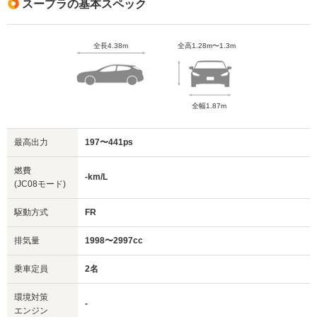
スープラの基本スペック
全長4.38m
全高1.28m〜1.3m
全幅1.87m
最高出力
197〜441ps
燃費
-km/L
(JC08モード)
駆動方式
FR
排気量
1998〜2997cc
乗車定員
2名
環境対策
-
エンジン