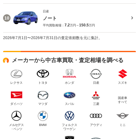
日産
ノート
10
7.2
150.5
平均買取相場：
万円～
万円
2026年7月1日〜2026年7月31日の査定依頼数を元に集計。
メーカーから中古車買取・査定相場を調べる
レクサス
トヨタ
ホンダ
日産
スズキ
国産車
すべて
ダイハツ
マツダ
スバル
三菱
メルセデス
BMW
フォルクス
アウディ
ミニ
・ベンツ
ワーゲン