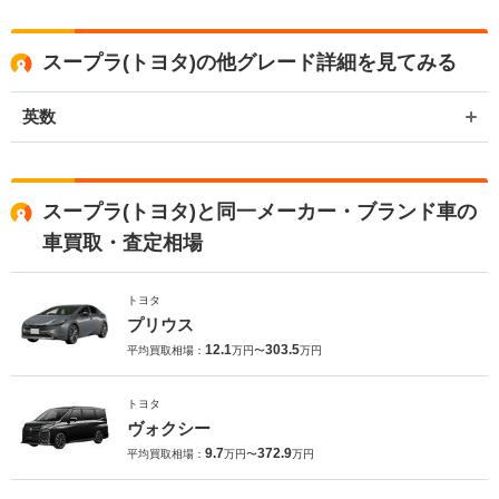
関係もあり、大変得意な車種となっております。スポーツカーの他に
もミニバンやSUV、軽自動車などの各種専門店を展開しているため、
また機会がございましたら是非お力添えできれば幸いでございます。
スープラ(トヨタ)の他グレード詳細を見てみる
今後とも宜しくお願い申し上げます。
英数
スープラ(トヨタ)と同一メーカー・ブランド車の
車買取・査定相場
トヨタ
プリウス
12.1
303.5
平均買取相場：
万円〜
万円
トヨタ
ヴォクシー
9.7
372.9
平均買取相場：
万円〜
万円