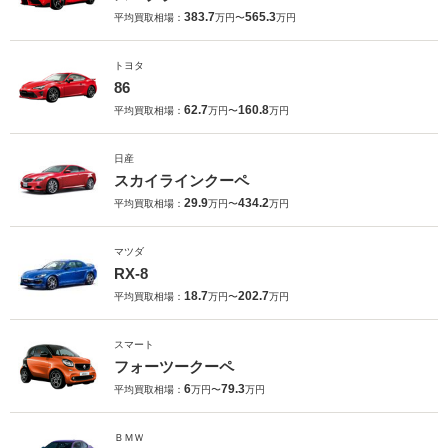
383.7
565.3
平均買取相場：
万円〜
万円
トヨタ
86
62.7
160.8
平均買取相場：
万円〜
万円
日産
スカイラインクーペ
29.9
434.2
平均買取相場：
万円〜
万円
マツダ
RX-8
18.7
202.7
平均買取相場：
万円〜
万円
スマート
フォーツークーペ
6
79.3
平均買取相場：
万円〜
万円
ＢＭＷ