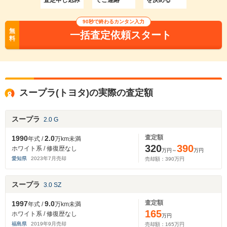
査定申し込み
でご連絡
を決める
90秒で終わるカンタン入力
無
一括査定依頼スタート
料
スープラ(トヨタ)の実際の査定額
スープラ
2.0 G
査定額
1990
2.0
年式 /
万km未満
320
390
ホワイト系 / 修復歴なし
万円～
万円
愛知県
2023
年
7
月売却
売却額：
390
万円
スープラ
3.0 SZ
査定額
1997
9.0
年式 /
万km未満
165
ホワイト系 / 修復歴なし
万円
福島県
2019
年
9
月売却
売却額：
165
万円