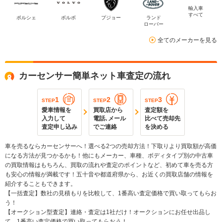
輸入車
すべて
ポルシェ
ボルボ
プジョー
ランド
ローバー
全てのメーカーを見る
カーセンサー簡単ネット車査定の流れ
1
2
3
STEP
STEP
STEP
愛車情報を
買取店から
査定額を
入力して
電話､メール
比べて売却先
査定申し込み
でご連絡
を決める
車を売るならカーセンサーへ！選べる2つの売却方法！下取りより買取額が高価
になる方法が見つかるかも！他にもメーカー、車種、ボディタイプ別の中古車
の買取情報はもちろん、買取の流れや査定のポイントなど、初めて車を売る方
も安心の情報が満載です！五十音や都道府県から、お近くの買取店舗の情報を
紹介することもできます。
【一括査定】数社の見積もりを比較して、1番高い査定価格で買い取ってもらお
う！
【オークション型査定】連絡・査定は1社だけ！オークションにお任せ出品し
て、1番高い査定価格で買い取ってもらおう！