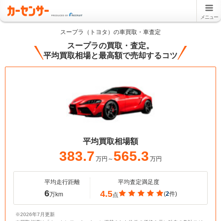
メニュー
スープラ（トヨタ）の車買取・車査定
スープラの買取・査定。
平均買取相場と最高額で売却するコツ
平均買取相場額
383.7
565.3
万円～
万円
平均走行距離
平均査定満足度
6
4.5
(
2
件)
万km
点
※2026年7月更新