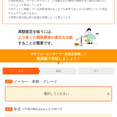
※買取相場は「カーセンサーネット」に掲載された物件の価格を元に独自の集計ロジ
ックによって算出しています。
※本サイトに掲載している買取相場はあくまでも参考でありその正確性について保証
するものではありません。
※実際の査定額は車の装備や状態によって異なります。
高額査定を狙うには、
より多くの買取業者の査定を比較
することが重要です。
今すぐカーセンサーで一括査定依頼して
最高額で売却しましょう！
入力
確認
完了
メーカー・車種・グレード
必須
選択してください
年式
必須
※不明の場合はおおよそでOKです