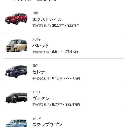
日産
エクストレイル
20.1
322
平均買取相場：
万円〜
万円
スズキ
パレット
6.9
27.6
平均買取相場：
万円〜
万円
日産
セレナ
8.1
292.3
平均買取相場：
万円〜
万円
トヨタ
ヴォクシー
9.7
372.9
平均買取相場：
万円〜
万円
ホンダ
ステップワゴン