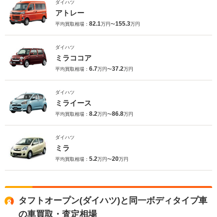
ダイハツ
アトレー
82.1
155.3
平均買取相場：
万円〜
万円
ダイハツ
ミラココア
6.7
37.2
平均買取相場：
万円〜
万円
ダイハツ
ミライース
8.2
86.8
平均買取相場：
万円〜
万円
ダイハツ
ミラ
5.2
20
平均買取相場：
万円〜
万円
タフトオープン(ダイハツ)と同一ボディタイプ車
の車買取・査定相場