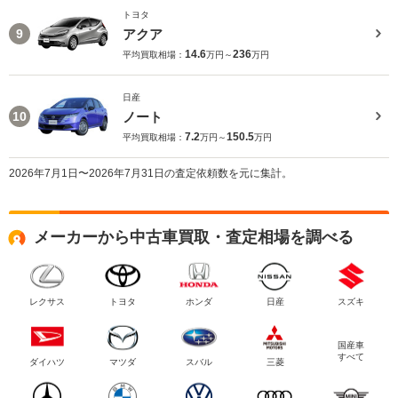
トヨタ
アクア
9
14.6
236
平均買取相場：
万円～
万円
日産
ノート
10
7.2
150.5
平均買取相場：
万円～
万円
2026年7月1日〜2026年7月31日の査定依頼数を元に集計。
メーカーから中古車買取・査定相場を調べる
レクサス
トヨタ
ホンダ
日産
スズキ
国産車
すべて
ダイハツ
マツダ
スバル
三菱