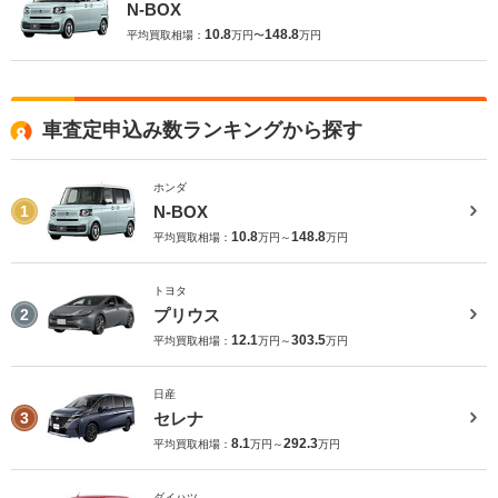
N-BOX
10.8
148.8
平均買取相場：
万円〜
万円
車査定申込み数ランキングから探す
ホンダ
N-BOX
1
10.8
148.8
平均買取相場：
万円～
万円
トヨタ
プリウス
2
12.1
303.5
平均買取相場：
万円～
万円
日産
セレナ
3
8.1
292.3
平均買取相場：
万円～
万円
ダイハツ