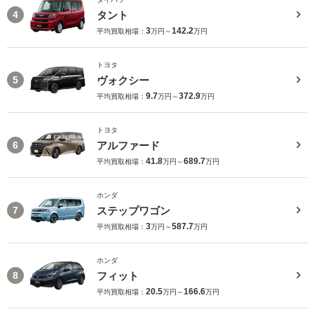
タント
4
3
142.2
平均買取相場：
万円～
万円
トヨタ
ヴォクシー
5
9.7
372.9
平均買取相場：
万円～
万円
トヨタ
アルファード
6
41.8
689.7
平均買取相場：
万円～
万円
ホンダ
ステップワゴン
7
3
587.7
平均買取相場：
万円～
万円
ホンダ
フィット
8
20.5
166.6
平均買取相場：
万円～
万円