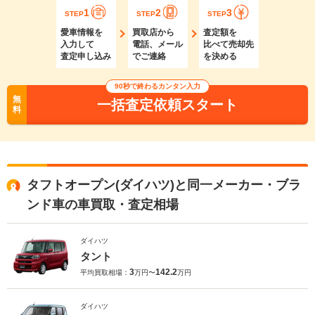
1
2
3
STEP
STEP
STEP
愛車情報を
買取店から
査定額を
入力して
電話、メール
比べて売却先
査定申し込み
でご連絡
を決める
90秒で終わるカンタン入力
無
一括査定依頼スタート
料
タフトオープン(ダイハツ)と同一メーカー・ブラ
ンド車の車買取・査定相場
ダイハツ
タント
3
142.2
平均買取相場：
万円〜
万円
ダイハツ