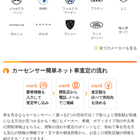
メルセデス
BMW
フォルクス
アウディ
ミニ
・ベンツ
ワーゲン
輸入車
すべて
ポルシェ
ボルボ
プジョー
ランド
ローバー
全てのメーカーを見る
カーセンサー簡単ネット車査定の流れ
1
2
3
STEP
STEP
STEP
愛車情報を
買取店から
査定額を
入力して
電話､メール
比べて売却先
査定申し込み
でご連絡
を決める
車を売るならカーセンサーへ！選べる2つの売却方法！下取りより買取額が高価
になる方法が見つかるかも！他にもメーカー、車種、ボディタイプ別の中古車
の買取情報はもちろん、買取の流れや査定のポイントなど、初めて車を売る方
も安心の情報が満載です！五十音や都道府県から、お近くの買取店舗の情報を
紹介することもできます。