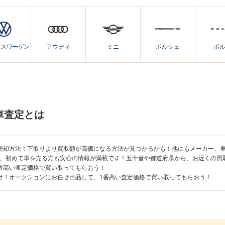
クスワーゲン
アウディ
ミニ
ポルシェ
ボ
車査定とは
売却方法！下取りより買取額が高価になる方法が見つかるかも！他にもメーカー、
、初めて車を売る方も安心の情報が満載です！五十音や都道府県から、お近くの買
番高い査定価格で買い取ってもらおう！
け！オークションにお任せ出品して、1番高い査定価格で買い取ってもらおう！