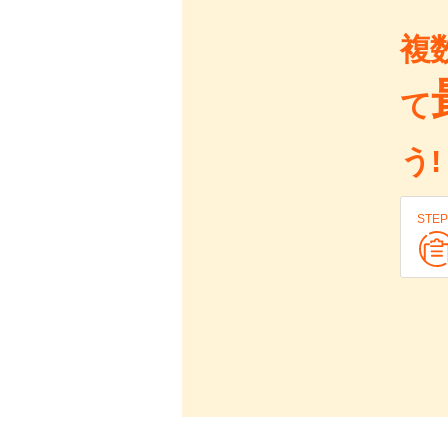
複
て
う!
STEP