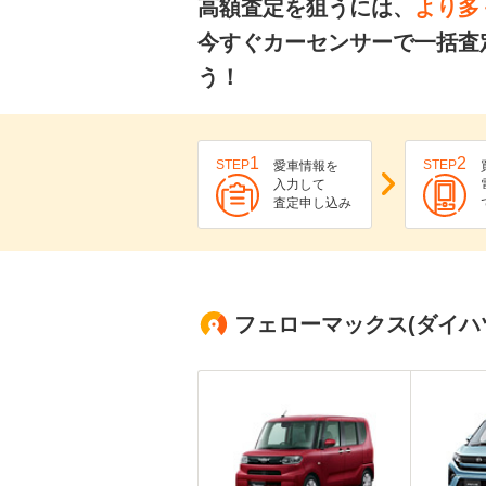
高額査定を狙うには、
より多
今すぐカーセンサーで一括査
う！
1
2
STEP
STEP
愛車情報を
入力して
査定申し込み
フェローマックス(ダイハ