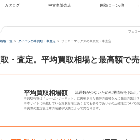
カタログ
中古車販売店
保険/ローン/他
フェロ
相場一覧
ダイハツの車買取・車査定
フェローマックスの車買取・車査定
取・査定。平均買取相場と最高額で売
平均買取相場額
流通数が少ないため相場情報をお出し
※買取相場は「カーセンサーネット」に掲載された物件の価格を元に独自の集計ロ
※本サイトに掲載している買取相場はあくまでも参考でありその正確性について保
※実際の査定額は車の装備や状態によって異なります。