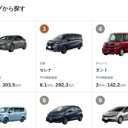
グから探す
3
4
日産
ダイハツ
セレナ
タント
場
平均買取相場
平均買取相場
303.5
8.1
292.3
3
142.2
～
万円
万円～
万円
万円～
万円
8
9