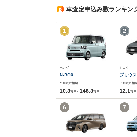
車査定申込み数ランキン
1
2
ホンダ
トヨタ
N-BOX
プリウス
平均買取相場
平均買取相
10.8
148.8
12.1
万円～
万円
万円
6
7