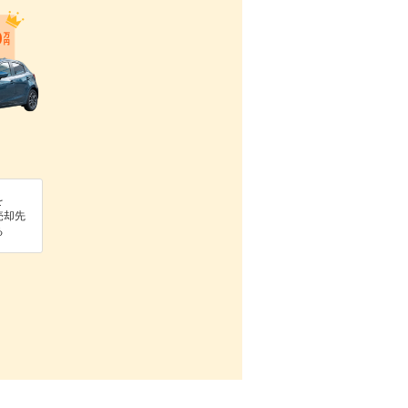
を
売却先
る