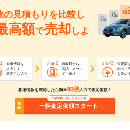
数の見積もりを比較し
最高額
売却
で
しよ
1
2
3
STEP
STEP
愛車情報を
買取店から
査定額
入力して
電話、メール
比べて
査定申し込み
でご連絡
を決め
90秒
相場情報を確認したら簡単
入力で査定依頼！
90秒で終わるカンタン入力
無
一括査定依頼スタート
料