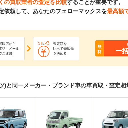
くの買取業者の査定を比較
することが重要です。
定依頼して、あなたのフェローマックスを
最高額
3
STEP
買取店から
査定額を
無
電話、メール
比べて売却先
一
料
でご連絡
を決める
ツ)と同一メーカー・ブランド車の車買取・査定相