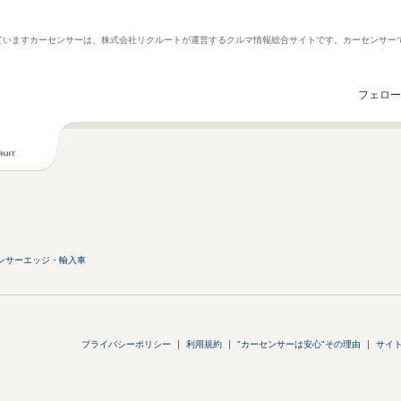
していますカーセンサーは、株式会社リクルートが運営するクルマ情報総合サイトです。カーセンサ
フェロー
ンサーエッジ・輸入車
プライバシーポリシー
利用規約
"カーセンサーは安心"その理由
サイ