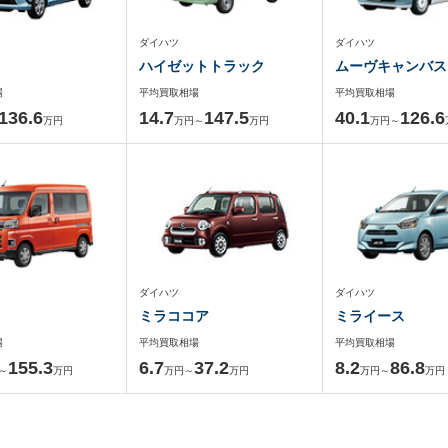
ダイハツ
ダイハツ
ハイゼットトラック
ムーヴキャンバス
場
平均買取相場
平均買取相場
136.6
14.7
147.5
40.1
126.6
万円
万円～
万円
万円～
ダイハツ
ダイハツ
ミラココア
ミライース
場
平均買取相場
平均買取相場
155.3
6.7
37.2
8.2
86.8
～
万円
万円～
万円
万円～
万円