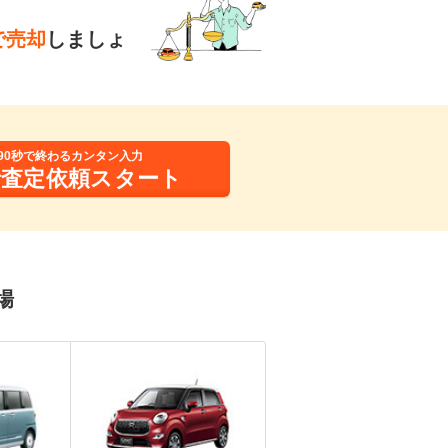
で売却
しましょ
90秒で終わるカンタン入力
括査定依頼スタート
場