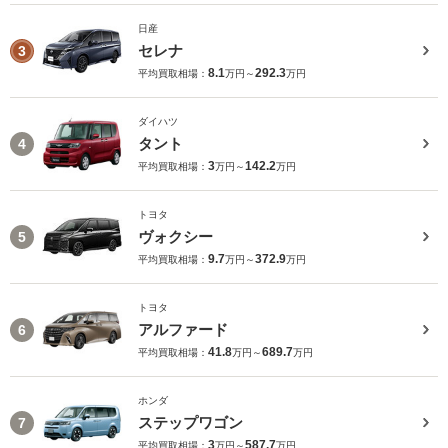
日産
セレナ
3
8.1
292.3
平均買取相場：
万円～
万円
ダイハツ
タント
4
3
142.2
平均買取相場：
万円～
万円
トヨタ
ヴォクシー
5
9.7
372.9
平均買取相場：
万円～
万円
トヨタ
アルファード
6
41.8
689.7
平均買取相場：
万円～
万円
ホンダ
ステップワゴン
7
3
587.7
平均買取相場：
万円～
万円