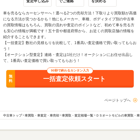
査定申し込み
でご連絡
を決める
車を売るならカーセンサーへ！選べる2つの売却方法！下取りより買取額が高価
になる方法が見つかるかも！他にもメーカー、車種、ボディタイプ別の中古車
の買取情報はもちろん、買取の流れや査定のポイントなど、初めて車を売る方
も安心の情報が満載です！五十音や都道府県から、お近くの買取店舗の情報を
紹介することもできます。
【一括査定】数社の見積もりを比較して、1番高い査定価格で買い取ってもらお
う！
【オークション型査定】連絡・査定は1社だけ！オークションにお任せ出品し
て、1番高い査定価格で買い取ってもらおう！
90秒で終わるカンタン入力
無
一括査定依頼スタート
料
ページトップへ
中古車トップ
車買取・車査定・車売却
車買取・査定相場一覧
ＤＳオートモビルの車買取・車