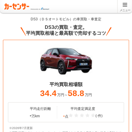
メニュー
DS3（ＤＳオートモビル）の車買取・車査定
DS3の買取・査定。
平均買取相場と最高額で売却するコツ
平均買取相場額
34.4
58.8
万円～
万円
平均走行距離
平均査定満足度
-
-
(-件)
万km
点
※2026年7月更新