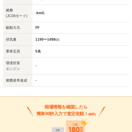
燃費
-km/L
(JC08モード)
駆動方式
FF
排気量
1199〜1498cc
乗車定員
5名
環境対策
-
エンジン
燃費基準達成
-
相場情報を確認したら
簡単90秒入力で査定依頼！
(無料)