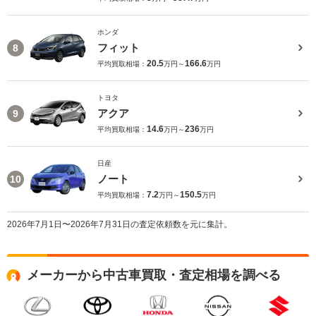
ホンダ
フィット
8
20.5
166.6
平均買取相場：
万円～
万円
トヨタ
アクア
9
14.6
236
平均買取相場：
万円～
万円
日産
ノート
10
7.2
150.5
平均買取相場：
万円～
万円
2026年7月1日〜2026年7月31日の査定依頼数を元に集計。
メーカーから中古車買取・査定相場を調べる