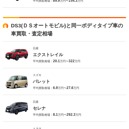
89.9
154.3
平均買取相場：
万円〜
万円
DS3(ＤＳオートモビル)と同一ボディタイプ車の
車買取・査定相場
日産
エクストレイル
20.1
322
平均買取相場：
万円〜
万円
スズキ
パレット
6.9
27.6
平均買取相場：
万円〜
万円
日産
セレナ
8.1
292.3
平均買取相場：
万円〜
万円
トヨタ