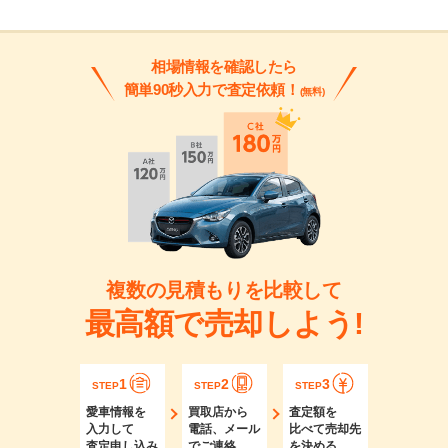
相場情報を確認したら
簡単90秒入力で査定依頼！
(無料)
複数の見積もりを比較して
最高額で売却しよう!
1
2
3
STEP
STEP
STEP
愛車情報を
買取店から
査定額を
入力して
電話、メール
比べて売却先
査定申し込み
でご連絡
を決める