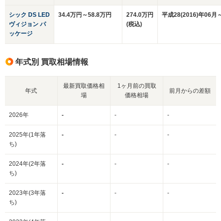
シック DS LED
34.4万円～58.8万円
274.0万円
平成28(2016)年06月
ヴィジョン パ
(税込)
ッケージ
年式別 買取相場情報
最新買取価格相
1ヶ月前の買取
年式
前月からの差額
場
価格相場
2026年
-
-
-
2025年(1年落
-
-
-
ち)
2024年(2年落
-
-
-
ち)
2023年(3年落
-
-
-
ち)