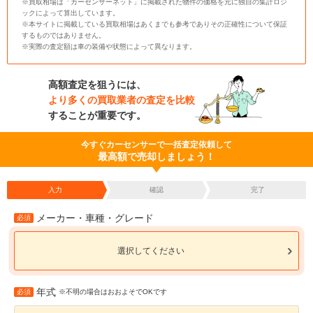
※買取相場は「カーセンサーネット」に掲載された物件の価格を元に独自の集計ロジ
ックによって算出しています。
※本サイトに掲載している買取相場はあくまでも参考でありその正確性について保証
するものではありません。
※実際の査定額は車の装備や状態によって異なります。
高額査定を狙うには、
より多くの買取業者の査定を比較
することが重要です。
今すぐカーセンサーで一括査定依頼して
最高額で売却しましょう！
入力
確認
完了
メーカー・車種・グレード
必須
選択してください
年式
必須
※不明の場合はおおよそでOKです