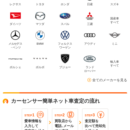
レクサス
トヨタ
ホンダ
日産
スズキ
国産車
すべて
ダイハツ
マツダ
スバル
三菱
メルセデス
BMW
フォルクス
アウディ
ミニ
・ベンツ
ワーゲン
輸入車
すべて
ポルシェ
ボルボ
プジョー
ランド
ローバー
全てのメーカーを見る
カーセンサー簡単ネット車査定の流れ
1
2
3
STEP
STEP
STEP
愛車情報を
買取店から
査定額を
入力して
電話､メール
比べて売却先