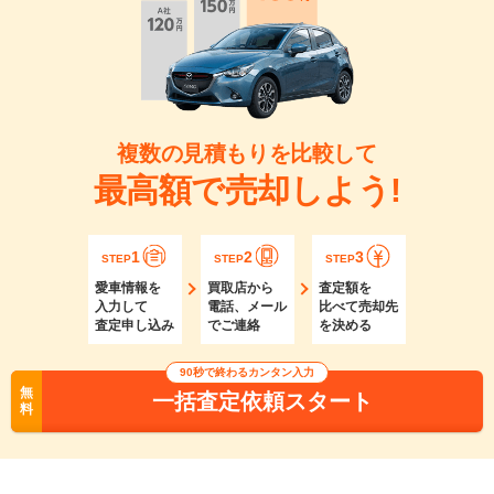
複数の見積もりを比較して
最高額で売却しよう!
1
2
3
STEP
STEP
STEP
愛車情報を
買取店から
査定額を
入力して
電話、メール
比べて売却先
査定申し込み
でご連絡
を決める
90秒で終わるカンタン入力
無
一括査定依頼スタート
料