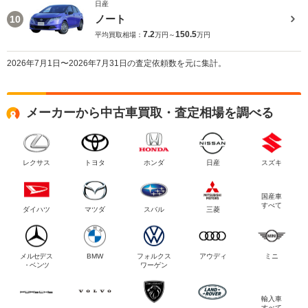
日産
ノート
10
7.2
150.5
平均買取相場：
万円～
万円
2026年7月1日〜2026年7月31日の査定依頼数を元に集計。
メーカーから中古車買取・査定相場を調べる
レクサス
トヨタ
ホンダ
日産
スズキ
国産車
すべて
ダイハツ
マツダ
スバル
三菱
メルセデス
BMW
フォルクス
アウディ
ミニ
・ベンツ
ワーゲン
輸入車
すべて