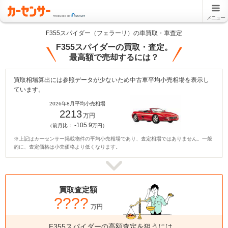
メニュー
F355スパイダー（フェラーリ）の車買取・車査定
F355スパイダーの買取・査定。
最高額で売却するには？
買取相場算出には参照データが少ないため中古車平均小売相場を表示し
ています。
2026年8月平均小売相場
2213
万円
-105.9
（前月比：
万円）
※上記はカーセンサー掲載物件の平均小売相場であり、査定相場ではありません。一般
的に、査定価格は小売価格より低くなります。
買取査定額
????
万円
F355スパイダーの高額査定を狙うには、