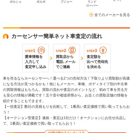
ポルシェ
ボルボ
プジョー
ランド
ローバー
全てのメーカーを見る
カーセンサー簡単ネット車査定の流れ
1
2
3
STEP
STEP
STEP
愛車情報を
買取店から
査定額を
入力して
電話､メール
比べて売却先
査定申し込み
でご連絡
を決める
車を売るならカーセンサーへ！選べる2つの売却方法！下取りより買取額が高価
になる方法が見つかるかも！他にもメーカー、車種、ボディタイプ別の中古車
の買取情報はもちろん、買取の流れや査定のポイントなど、初めて車を売る方
も安心の情報が満載です！五十音や都道府県から、お近くの買取店舗の情報を
紹介することもできます。
【一括査定】数社の見積もりを比較して、1番高い査定価格で買い取ってもらお
う！
【オークション型査定】連絡・査定は1社だけ！オークションにお任せ出品し
て、1番高い査定価格で買い取ってもらおう！
90秒で終わるカンタン入力