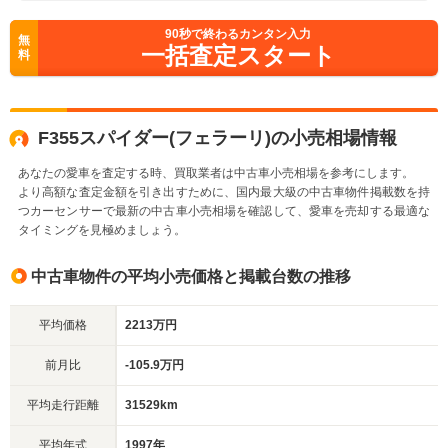
90
秒で終わるカンタン入力
無
一括査定スタート
料
F355スパイダー(フェラーリ)の小売相場情報
あなたの愛車を査定する時、買取業者は中古車小売相場を参考にします。
より高額な査定金額を引き出すために、国内最大級の中古車物件掲載数を持
つカーセンサーで最新の中古車小売相場を確認して、愛車を売却する最適な
タイミングを見極めましょう。
中古車物件の平均小売価格と掲載台数の推移
平均価格
2213万円
前月比
-105.9万円
平均走行距離
31529km
平均年式
1997年