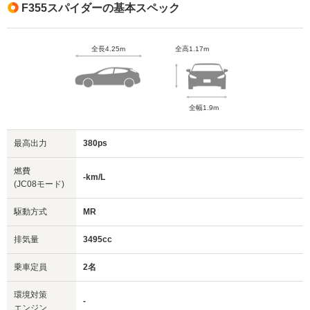
F355スパイダーの基本スペック
全長4.25m
全高1.17m
全幅1.9m
最高出力
380ps
燃費
-km/L
(JC08モード)
駆動方式
MR
排気量
3495cc
乗車定員
2名
環境対策
-
エンジン