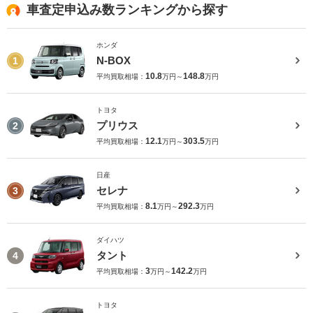
車査定申込み数ランキングから探す
ホンダ
N-BOX
1
10.8
148.8
平均買取相場：
万円～
万円
トヨタ
プリウス
2
12.1
303.5
平均買取相場：
万円～
万円
日産
セレナ
3
8.1
292.3
平均買取相場：
万円～
万円
ダイハツ
タント
4
3
142.2
平均買取相場：
万円～
万円
トヨタ