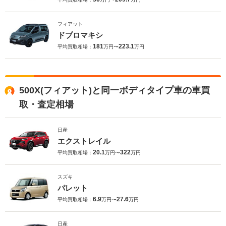
フィアット
ドブロマキシ
181
223.1
平均買取相場：
万円〜
万円
500X(フィアット)と同一ボディタイプ車の車買
取・査定相場
日産
エクストレイル
20.1
322
平均買取相場：
万円〜
万円
スズキ
パレット
6.9
27.6
平均買取相場：
万円〜
万円
日産