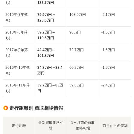
ち)
133.7万円
2019年(7年落
79.9万円～
103.9万円
-2.1万円
ち)
123.6万円
2018年(8年落
59.2万円～
90万円
-1.5万円
ち)
119.5万円
2017年(9年落
42.4万円～
72.7万円
-1.6万円
ち)
101.8万円
2016年(10年落
34.7万円～88.4
60.2万円
-1.9万円
ち)
万円
2015年(11年落
39.7万円～83万
59.8万円
-2.4万円
ち)
円
走行距離別 買取相場情報
最新買取価格相
1ヶ月前の買取
走行距離
前月からの差額
場
価格相場