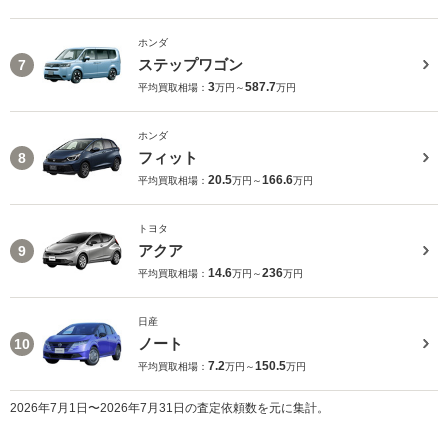
ホンダ
ステップワゴン
7
3
587.7
平均買取相場：
万円～
万円
ホンダ
フィット
8
20.5
166.6
平均買取相場：
万円～
万円
トヨタ
アクア
9
14.6
236
平均買取相場：
万円～
万円
日産
ノート
10
7.2
150.5
平均買取相場：
万円～
万円
2026年7月1日〜2026年7月31日の査定依頼数を元に集計。