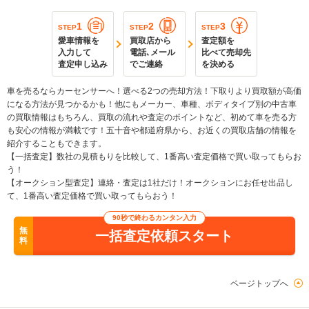
1
2
3
STEP
STEP
STEP
愛車情報を
買取店から
査定額を
入力して
電話､メール
比べて売却先
査定申し込み
でご連絡
を決める
車を売るならカーセンサーへ！選べる2つの売却方法！下取りより買取額が高価
になる方法が見つかるかも！他にもメーカー、車種、ボディタイプ別の中古車
の買取情報はもちろん、買取の流れや査定のポイントなど、初めて車を売る方
も安心の情報が満載です！五十音や都道府県から、お近くの買取店舗の情報を
紹介することもできます。
【一括査定】数社の見積もりを比較して、1番高い査定価格で買い取ってもらお
う！
【オークション型査定】連絡・査定は1社だけ！オークションにお任せ出品し
て、1番高い査定価格で買い取ってもらおう！
90秒で終わるカンタン入力
無
一括査定依頼スタート
料
ページトップへ