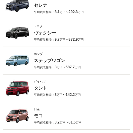
セレナ
8.1
292.3
平均買取相場：
万円〜
万円
トヨタ
ヴォクシー
9.7
372.9
平均買取相場：
万円〜
万円
ホンダ
ステップワゴン
3
587.7
平均買取相場：
万円〜
万円
ダイハツ
タント
3
142.2
平均買取相場：
万円〜
万円
日産
モコ
3.2
31.5
平均買取相場：
万円〜
万円