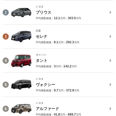
トヨタ
プリウス
2
12.1
303.5
平均買取相場：
万円～
万円
日産
セレナ
3
8.1
292.3
平均買取相場：
万円～
万円
ダイハツ
タント
4
3
142.2
平均買取相場：
万円～
万円
トヨタ
ヴォクシー
5
9.7
372.9
平均買取相場：
万円～
万円
トヨタ
アルファード
6
41.8
689.7
平均買取相場：
万円～
万円