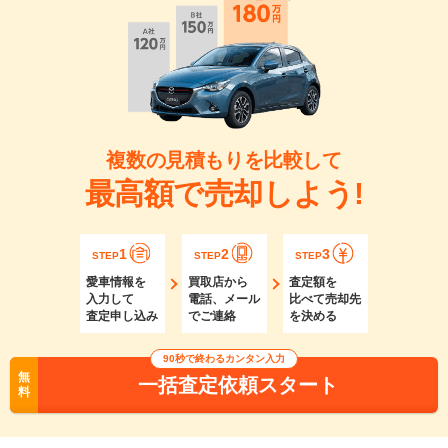
複数の見積もりを比較して
最高額で売却しよう!
1
2
3
STEP
STEP
STEP
愛車情報を
買取店から
査定額を
入力して
電話、メール
比べて売却先
査定申し込み
でご連絡
を決める
90秒で終わるカンタン入力
無
一括査定依頼スタート
料