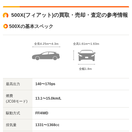
500X(フィアット)の買取・売却・査定の参考情報
500Xの基本スペック
全長4.25m〜4.3m
全高1.61m〜1.63m
全幅1.8m
最高出力
140〜170ps
燃費
13.1〜15.0km/L
(JC08モード)
駆動方式
FF/4WD
排気量
1331〜1368cc