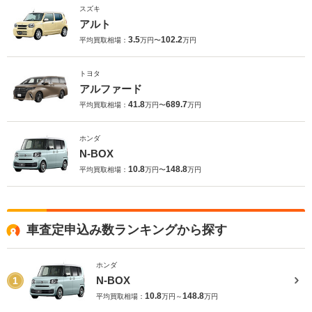
スズキ
アルト
3.5
102.2
平均買取相場：
万円〜
万円
トヨタ
アルファード
41.8
689.7
平均買取相場：
万円〜
万円
ホンダ
N-BOX
10.8
148.8
平均買取相場：
万円〜
万円
車査定申込み数ランキングから探す
ホンダ
N-BOX
1
10.8
148.8
平均買取相場：
万円～
万円