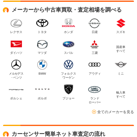
メーカーから中古車買取・査定相場を調べる
レクサス
トヨタ
ホンダ
日産
スズキ
国産車
すべて
ダイハツ
マツダ
スバル
三菱
メルセデス
BMW
フォルクス
アウディ
ミニ
・ベンツ
ワーゲン
輸入車
すべて
ポルシェ
ボルボ
プジョー
ランド
ローバー
全てのメーカーを見る
カーセンサー簡単ネット車査定の流れ