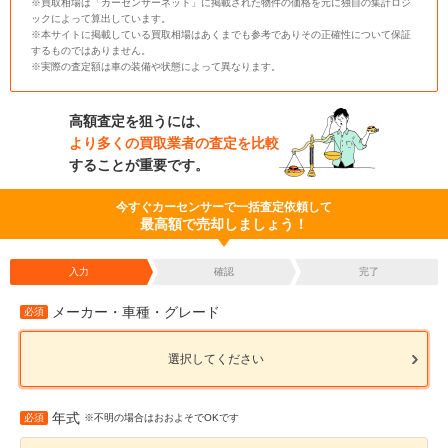
※買取相場は「カーセンサーネット」に掲載された物件の価格を元に独自の集計ロジ
ックによって算出しています。
※本サイトに掲載している買取相場はあくまでも参考でありその正確性について保証
するものではありません。
※実際の査定額は車の装備や状態によって異なります。
高額査定を狙うには、
より多くの買取業者の査定を比較
することが重要です。
今すぐカーセンサーで一括査定依頼して
最高額で売却しましょう！
入力
確認
完了
メーカー・車種・グレード
必須
選択してください
年式
必須
※不明の場合はおおよそでOKです