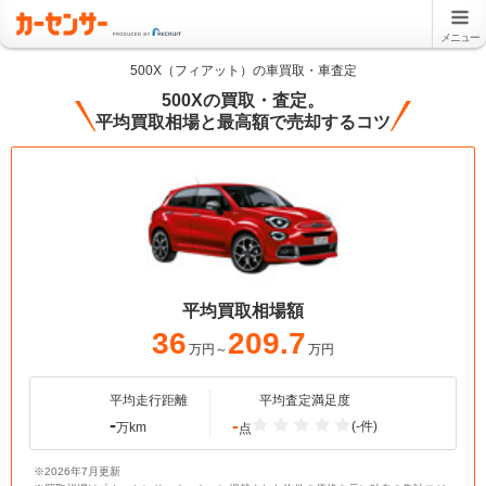
メニュー
500X（フィアット）の車買取・車査定
500Xの買取・査定。
平均買取相場と最高額で売却するコツ
平均買取相場額
36
209.7
万円～
万円
平均走行距離
平均査定満足度
-
-
(-件)
万km
点
※2026年7月更新