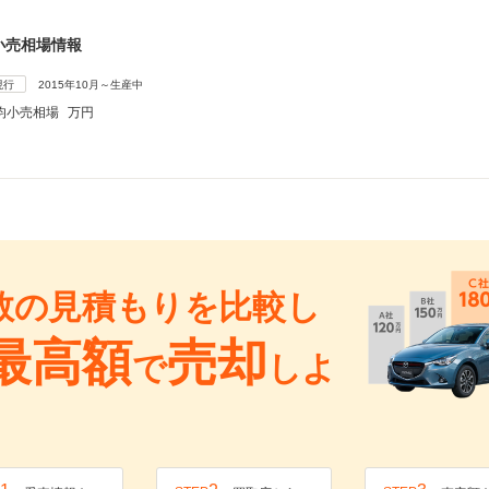
小売相場情報
現行
2015年10月～生産中
均小売相場
万円
数の見積もりを比較し
最高額
売却
で
しよ