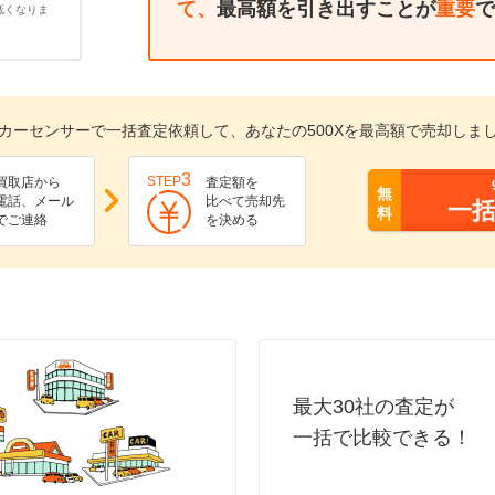
て、
最高額を引き出すことが
重要
で
低くなりま
カーセンサーで一括査定依頼して、あなたの500Xを最高額で売却しま
3
STEP
買取店から
査定額を
無
電話、メール
比べて売却先
一
料
でご連絡
を決める
最大30社の査定が
一括で比較できる！