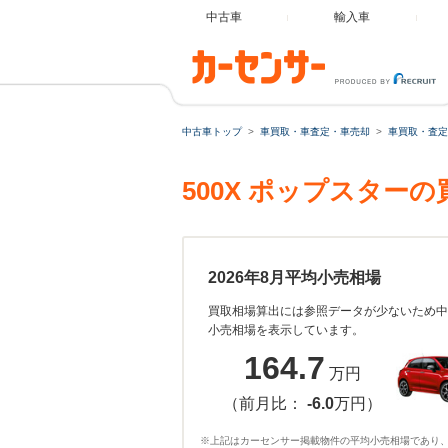
中古車
輸入車
中古車トップ
車買取・車査定・車売却
車買取・査定
500X ポップスター
2026年8月平均小売相場
買取相場算出には参照データが少ないため中
小売相場を表示しています。
164.7
万円
（前月比：
-6.0
万円）
※上記はカーセンサー掲載物件の平均小売相場であり