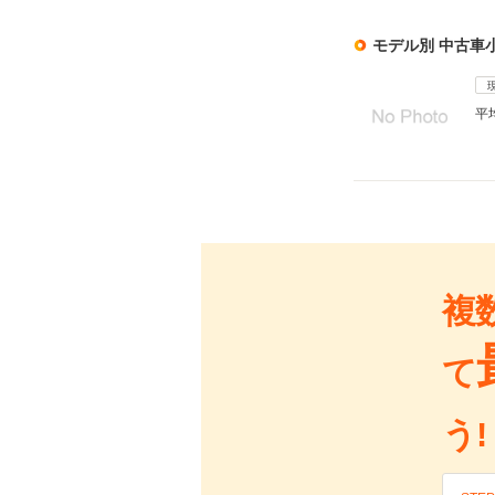
モデル別 中古車
平
複
て
う!