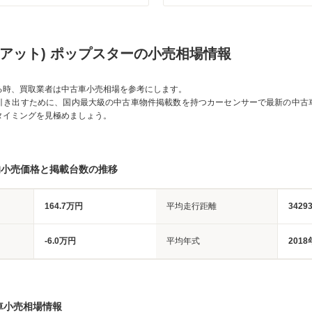
フィアット) ポップスターの小売相場情報
る時、買取業者は中古車小売相場を参考にします。
引き出すために、国内最大級の中古車物件掲載数を持つカーセンサーで最新の中古
タイミングを見極めましょう。
均小売価格と掲載台数の推移
164.7万円
平均走行距離
3429
-6.0万円
平均年式
2018
車小売相場情報