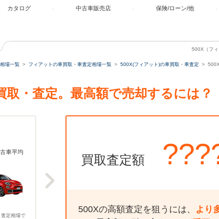
カタログ
中古車販売店
保険/ローン/他
500X（フ
相場一覧
フィアットの車買取・車査定相場一覧
500X(フィアット)の車買取・車査定
50
の買取・査定。最高額で売却するには？
???
古車平均
買取査定額
500Xの高額査定を狙うには、
より
、査定相場で