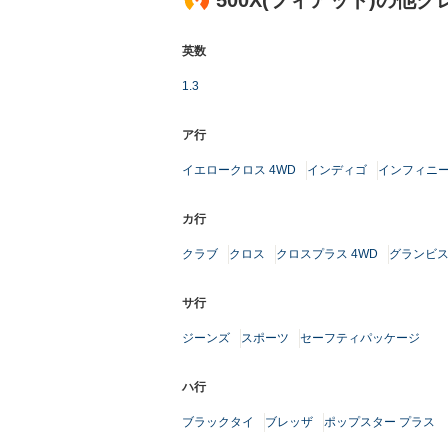
500X(フィアット)の他
英数
1.3
ア行
イエロークロス 4WD
インディゴ
インフィニ
カ行
クラブ
クロス
クロスプラス 4WD
グランビ
サ行
ジーンズ
スポーツ
セーフティパッケージ
ハ行
ブラックタイ
ブレッザ
ポップスター プラス