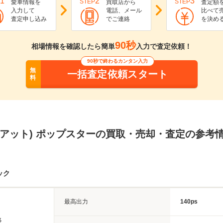
1
2
3
STEP
STEP
愛車情報を
買取店から
査定額
入力して
電話、メール
比べて
査定申し込み
でご連絡
を決め
90秒
相場情報を確認したら簡単
入力で査定依頼！
90秒で終わるカンタン入力
無
一括査定依頼スタート
料
フィアット) ポップスターの買取・売却・査定の参考
ック
最高出力
140ps
長