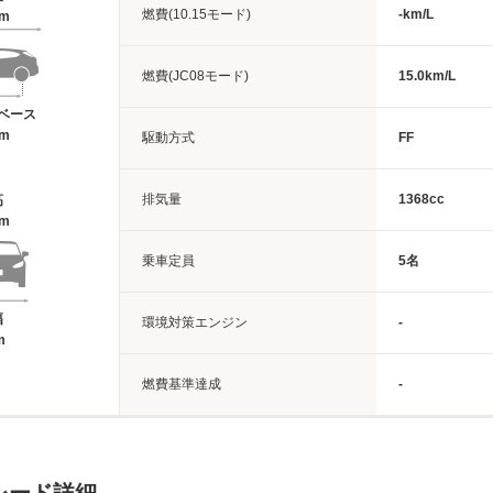
燃費(10.15モード)
-km/L
5m
燃費(JC08モード)
15.0km/L
ベース
7m
駆動方式
FF
排気量
1368cc
高
1m
乗車定員
5名
幅
環境対策エンジン
-
m
燃費基準達成
-