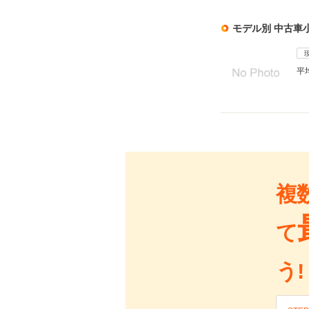
モデル別 中古車
平
複
て
う!