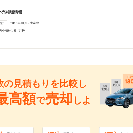
小売相場情報
現行
2015年10月～生産中
均小売相場
万円
数の見積もりを比較し
最高額
売却
で
しよ