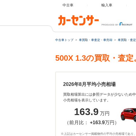
中古車
輸入車
中古車トップ
車買取・車査定・車売却
車買取・査定
500X 1.3の買取・
2026年8月平均小売相場
買取相場算出には参照データが少ないため中
小売相場を表示しています。
163.9
万円
（前月比：
+163.9
万円）
※上記はカーセンサー掲載物件の平均小売相場であり