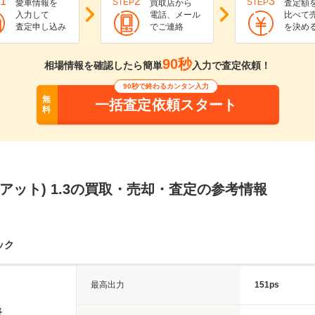
1
2
3
STEP
STEP
愛車情報を
買取店から
査定額
入力して
電話、メール
比べて
査定申し込み
でご連絡
を決め
90秒
相場情報を確認したら簡単
入力で査定依頼！
90秒で終わるカンタン入力
無
一括査定依頼スタート
料
フィアット) 1.3の買取・売却・査定の参考情報
ック
最高出力
151ps
長