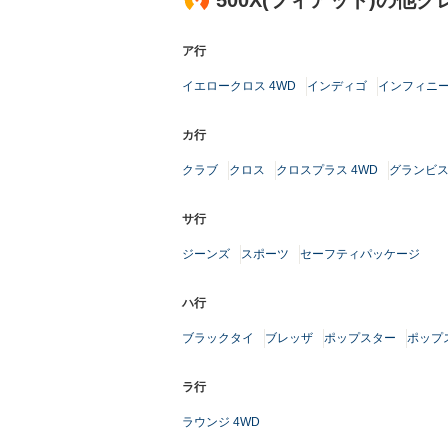
500X(フィアット)の他
ア行
イエロークロス 4WD
インディゴ
インフィニ
カ行
クラブ
クロス
クロスプラス 4WD
グランビ
サ行
ジーンズ
スポーツ
セーフティパッケージ
ハ行
ブラックタイ
ブレッザ
ポップスター
ポップ
ラ行
ラウンジ 4WD