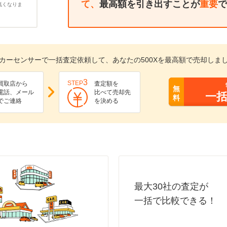
て、
最高額を引き出すことが
重要
で
低くなりま
カーセンサーで一括査定依頼して、あなたの500Xを最高額で売却しま
3
STEP
買取店から
査定額を
無
電話、メール
比べて売却先
一
料
でご連絡
を決める
最大30社の査定が
一括で比較できる！