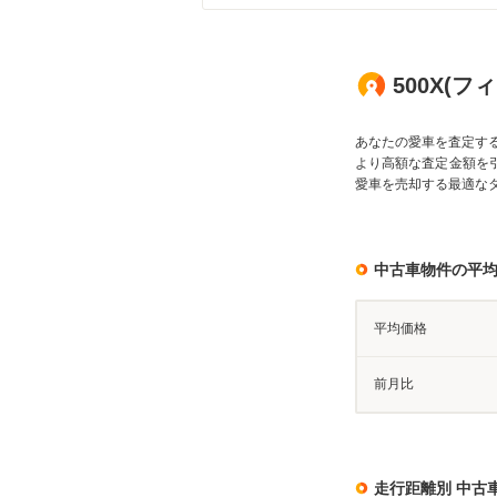
500X(フ
あなたの愛車を査定す
より高額な査定金額を
愛車を売却する最適な
中古車物件の平
平均価格
前月比
走行距離別 中古