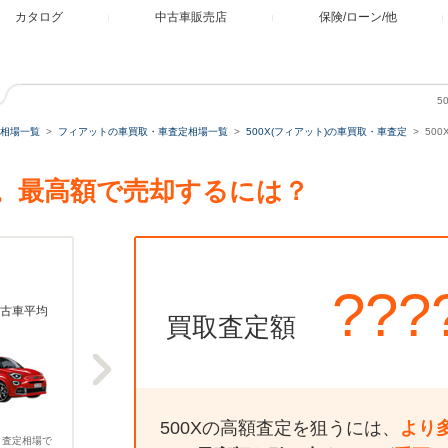
カタログ
中古車販売店
保険/ローン/他
5
相場一覧
フィアットの車買取・車査定相場一覧
500X(フィアット)の車買取・車査定
50
査定。最高額で売却するには？
???
古車平均
買取査定額
500Xの高額査定を狙うには、
より
、査定相場で