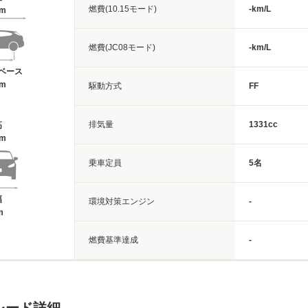
燃費(10.15モード)
-km/L
8m
燃費(JC08モード)
-km/L
ベース
7m
駆動方式
FF
排気量
1331cc
高
1m
乗車定員
5名
幅
環境対策エンジン
-
m
燃費基準達成
-