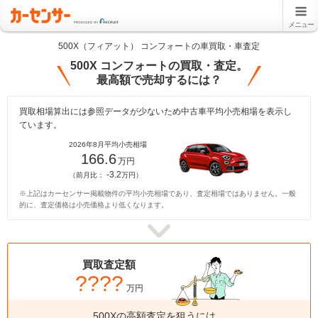
メニュー
500X（フィアット） コンフォートの車買取・車査定
500X コンフォートの買取・査定。
最高額で売却するには？
買取相場算出には参照データが少ないため中古車平均小売相場を表示し
ています。
2026年8月平均小売相場
166.6
万円
-3.2
（前月比：
万円）
※上記はカーセンサー掲載物件の平均小売相場であり、査定相場ではありません。一般
的に、査定価格は小売価格より低くなります。
買取査定額
????
万円
500Xの高額査定を狙うには、