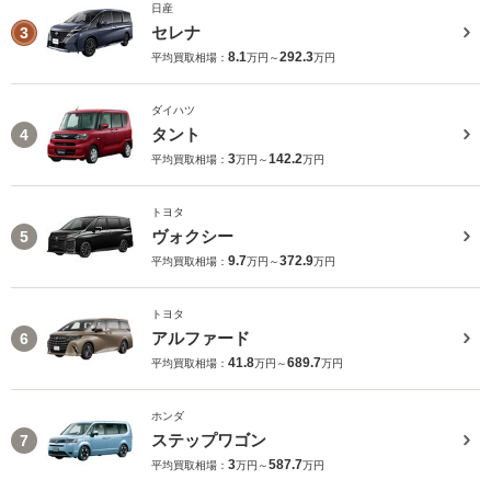
日産
セレナ
3
8.1
292.3
平均買取相場：
万円～
万円
ダイハツ
タント
4
3
142.2
平均買取相場：
万円～
万円
トヨタ
ヴォクシー
5
9.7
372.9
平均買取相場：
万円～
万円
トヨタ
アルファード
6
41.8
689.7
平均買取相場：
万円～
万円
ホンダ
ステップワゴン
7
3
587.7
平均買取相場：
万円～
万円