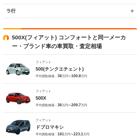
ラ行
500X(フィアット) コンフォートと同一メーカ
ー・ブランド車の車買取・査定相場
フィアット
500(チンクエチェント)
36
100.8
平均買取相場：
万円〜
万円
フィアット
500X
36
209.7
平均買取相場：
万円〜
万円
フィアット
ドブロマキシ
181
223.1
平均買取相場：
万円〜
万円