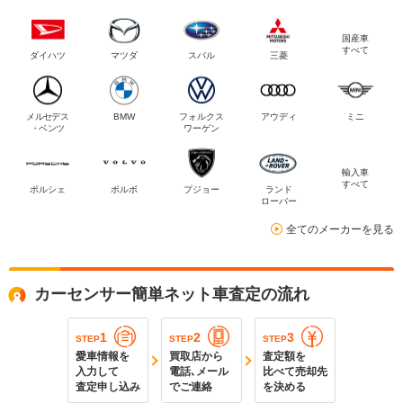
国産車
すべて
ダイハツ
マツダ
スバル
三菱
メルセデス
BMW
フォルクス
アウディ
ミニ
・ベンツ
ワーゲン
輸入車
すべて
ポルシェ
ボルボ
プジョー
ランド
ローバー
全てのメーカーを見る
カーセンサー簡単ネット車査定の流れ
1
2
3
STEP
STEP
STEP
愛車情報を
買取店から
査定額を
入力して
電話､メール
比べて売却先
査定申し込み
でご連絡
を決める