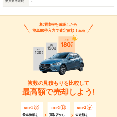
燃費基準達成
-
相場情報を確認したら
簡単90秒入力で査定依頼！
(無料)
複数の見積もりを比較して
最高額で売却しよう!
1
2
3
STEP
STEP
STEP
愛車情報を
買取店から
査定額を