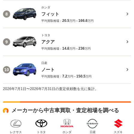
ホンダ
フィット
8
20.5
166.6
平均買取相場：
万円～
万円
トヨタ
アクア
9
14.6
236
平均買取相場：
万円～
万円
日産
ノート
10
7.2
150.5
平均買取相場：
万円～
万円
2026年7月1日〜2026年7月31日の査定依頼数を元に集計。
メーカーから中古車買取・査定相場を調べる
レクサス
トヨタ
ホンダ
日産
スズキ