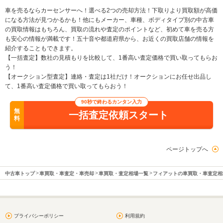
車を売るならカーセンサーへ！選べる2つの売却方法！下取りより買取額が高価
になる方法が見つかるかも！他にもメーカー、車種、ボディタイプ別の中古車
の買取情報はもちろん、買取の流れや査定のポイントなど、初めて車を売る方
も安心の情報が満載です！五十音や都道府県から、お近くの買取店舗の情報を
紹介することもできます。
【一括査定】数社の見積もりを比較して、1番高い査定価格で買い取ってもらお
う！
【オークション型査定】連絡・査定は1社だけ！オークションにお任せ出品し
て、1番高い査定価格で買い取ってもらおう！
90秒で終わるカンタン入力
無
一括査定依頼スタート
料
ページトップへ
中古車トップ
車買取・車査定・車売却
車買取・査定相場一覧
フィアットの車買取・車査定相
プライバシーポリシー
利用規約