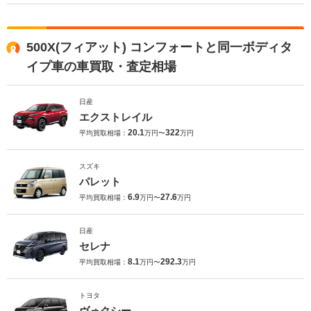
500X(フィアット) コンフォートと同一ボディタ
イプ車の車買取・査定相場
日産
エクストレイル
20.1
322
平均買取相場：
万円〜
万円
スズキ
パレット
6.9
27.6
平均買取相場：
万円〜
万円
日産
セレナ
8.1
292.3
平均買取相場：
万円〜
万円
トヨタ
ヴォクシー