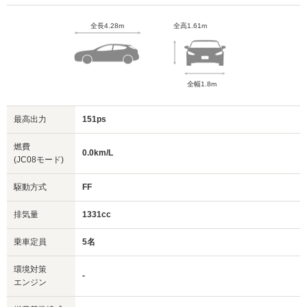
全長4.28m
全高1.61m
全幅1.8m
最高出力
151ps
燃費
0.0km/L
(JC08モード)
駆動方式
FF
排気量
1331cc
乗車定員
5名
環境対策
-
エンジン