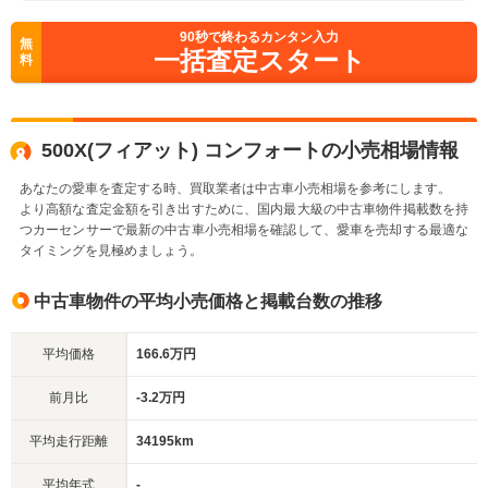
90
秒で終わるカンタン入力
無
一括査定スタート
料
500X(フィアット) コンフォートの小売相場情報
あなたの愛車を査定する時、買取業者は中古車小売相場を参考にします。
より高額な査定金額を引き出すために、国内最大級の中古車物件掲載数を持
つカーセンサーで最新の中古車小売相場を確認して、愛車を売却する最適な
タイミングを見極めましょう。
中古車物件の平均小売価格と掲載台数の推移
平均価格
166.6万円
前月比
-3.2万円
平均走行距離
34195km
平均年式
-