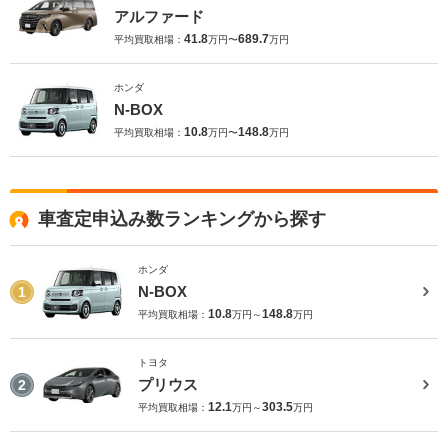
アルファード
41.8
689.7
平均買取相場：
万円〜
万円
ホンダ
N-BOX
10.8
148.8
平均買取相場：
万円〜
万円
車査定申込み数ランキングから探す
ホンダ
N-BOX
1
10.8
148.8
平均買取相場：
万円～
万円
トヨタ
プリウス
2
12.1
303.5
平均買取相場：
万円～
万円