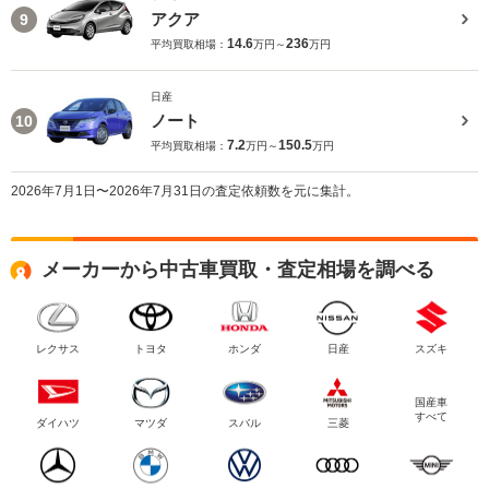
アクア
9
14.6
236
平均買取相場：
万円～
万円
日産
ノート
10
7.2
150.5
平均買取相場：
万円～
万円
2026年7月1日〜2026年7月31日の査定依頼数を元に集計。
メーカーから中古車買取・査定相場を調べる
レクサス
トヨタ
ホンダ
日産
スズキ
国産車
すべて
ダイハツ
マツダ
スバル
三菱