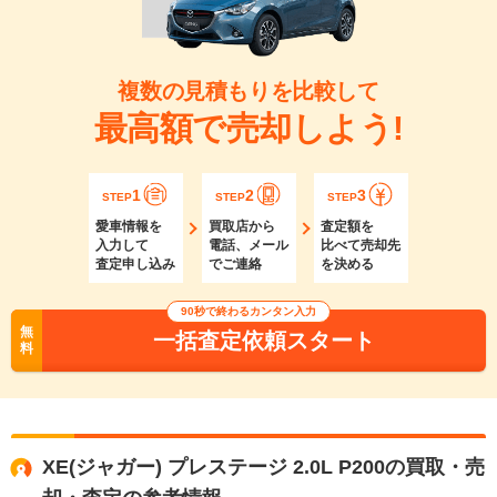
複数の見積もりを比較して
最高額で売却しよう!
1
2
3
STEP
STEP
STEP
愛車情報を
買取店から
査定額を
入力して
電話、メール
比べて売却先
査定申し込み
でご連絡
を決める
90秒で終わるカンタン入力
無
一括査定依頼スタート
料
XE(ジャガー) プレステージ 2.0L P200の買取・売