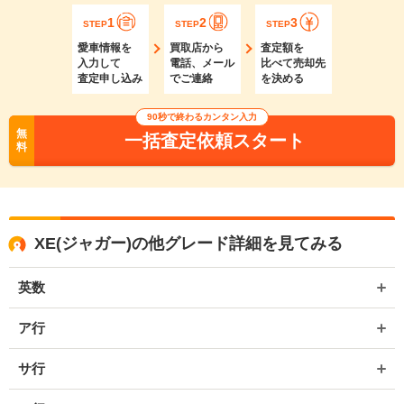
1
2
3
STEP
STEP
STEP
愛車情報を
買取店から
査定額を
入力して
電話、メール
比べて売却先
査定申し込み
でご連絡
を決める
90秒で終わるカンタン入力
無
一括査定依頼スタート
料
XE(ジャガー)の他グレード詳細を見てみる
英数
ア行
サ行