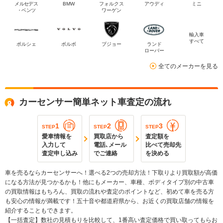
メルセデス
BMW
フォルクス
アウディ
ミニ
・ベンツ
ワーゲン
輸入車
すべて
ポルシェ
ボルボ
プジョー
ランド
ローバー
全てのメーカーを見る
カーセンサー簡単ネット車査定の流れ
1
2
3
STEP
STEP
STEP
愛車情報を
買取店から
査定額を
入力して
電話､メール
比べて売却先
査定申し込み
でご連絡
を決める
車を売るならカーセンサーへ！選べる2つの売却方法！下取りより買取額が高価
になる方法が見つかるかも！他にもメーカー、車種、ボディタイプ別の中古車
の買取情報はもちろん、買取の流れや査定のポイントなど、初めて車を売る方
も安心の情報が満載です！五十音や都道府県から、お近くの買取店舗の情報を
紹介することもできます。
【一括査定】数社の見積もりを比較して、1番高い査定価格で買い取ってもらお