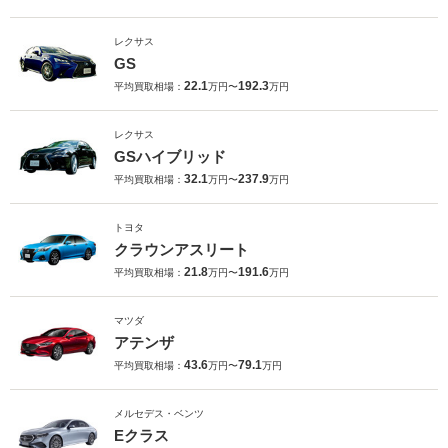
レクサス
GS
22.1
192.3
平均買取相場：
万円〜
万円
レクサス
GSハイブリッド
32.1
237.9
平均買取相場：
万円〜
万円
トヨタ
クラウンアスリート
21.8
191.6
平均買取相場：
万円〜
万円
マツダ
アテンザ
43.6
79.1
平均買取相場：
万円〜
万円
メルセデス・ベンツ
Eクラス