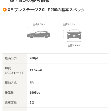
却・査定の参考情報
XE プレステージ 2.0L P200の基本スペック
全長4.68m
全高1.42m
全幅1.85m
最高出力
200ps
燃費
13.5km/L
(JC08モード)
駆動方式
FR
排気量
1995cc
乗車定員
5名