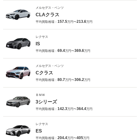
メルセデス・ベンツ
CLAクラス
157.5
213.6
平均買取相場：
万円〜
万円
レクサス
IS
69.4
369.6
平均買取相場：
万円〜
万円
メルセデス・ベンツ
Cクラス
80.7
306.2
平均買取相場：
万円〜
万円
ＢＭＷ
3シリーズ
142.3
364.4
平均買取相場：
万円〜
万円
レクサス
ES
204.4
405
平均買取相場：
万円〜
万円