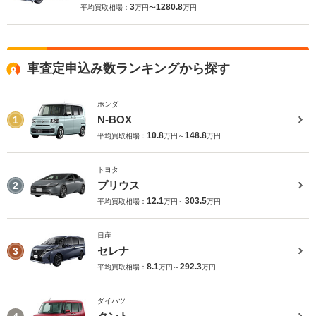
3
1280.8
平均買取相場：
万円〜
万円
車査定申込み数ランキングから探す
ホンダ
N-BOX
1
10.8
148.8
平均買取相場：
万円～
万円
トヨタ
プリウス
2
12.1
303.5
平均買取相場：
万円～
万円
日産
セレナ
3
8.1
292.3
平均買取相場：
万円～
万円
ダイハツ