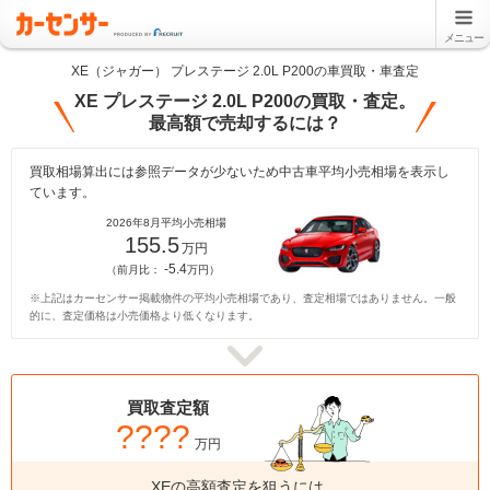
メニュー
XE（ジャガー） プレステージ 2.0L P200の車買取・車査定
XE プレステージ 2.0L P200の買取・査定。
最高額で売却するには？
買取相場算出には参照データが少ないため中古車平均小売相場を表示し
ています。
2026年8月平均小売相場
155.5
万円
-5.4
（前月比：
万円）
※上記はカーセンサー掲載物件の平均小売相場であり、査定相場ではありません。一般
的に、査定価格は小売価格より低くなります。
買取査定額
????
万円
XEの高額査定を狙うには、