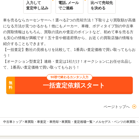
入力して
電話､メール
比べて売却先
査定申し込み
でご連絡
を決める
車を売るならカーセンサーへ！選べる2つの売却方法！下取りより買取額が高価
になる方法が見つかるかも！他にもメーカー、車種、ボディタイプ別の中古車
の買取情報はもちろん、買取の流れや査定のポイントなど、初めて車を売る方
も安心の情報が満載です！五十音や都道府県から、お近くの買取店舗の情報を
紹介することもできます。
【一括査定】数社の見積もりを比較して、1番高い査定価格で買い取ってもらお
う！
【オークション型査定】連絡・査定は1社だけ！オークションにお任せ出品し
て、1番高い査定価格で買い取ってもらおう！
90秒で終わるカンタン入力
無
一括査定依頼スタート
料
ページトップへ
中古車トップ
車買取・車査定・車売却
車買取・査定相場一覧
メルセデス・ベンツの車買取・