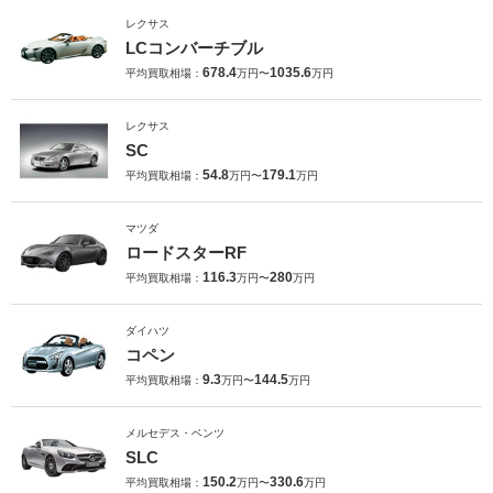
レクサス
LCコンバーチブル
678.4
1035.6
平均買取相場：
万円〜
万円
レクサス
SC
54.8
179.1
平均買取相場：
万円〜
万円
マツダ
ロードスターRF
116.3
280
平均買取相場：
万円〜
万円
ダイハツ
コペン
9.3
144.5
平均買取相場：
万円〜
万円
メルセデス・ベンツ
SLC
150.2
330.6
平均買取相場：
万円〜
万円