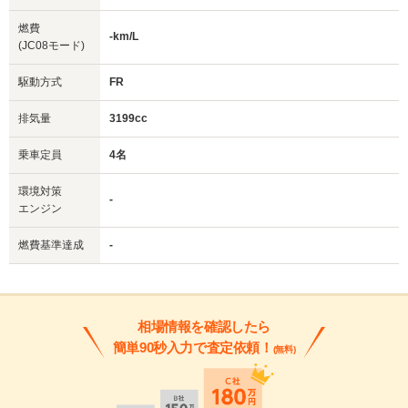
燃費
-km/L
(JC08モード)
駆動方式
FR
排気量
3199cc
乗車定員
4名
環境対策
-
エンジン
燃費基準達成
-
相場情報を確認したら
簡単90秒入力で査定依頼！
(無料)