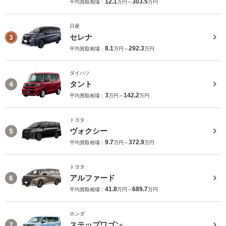
12.1
303.5
平均買取相場：
万円～
万円
日産
セレナ
3
8.1
292.3
平均買取相場：
万円～
万円
ダイハツ
タント
4
3
142.2
平均買取相場：
万円～
万円
トヨタ
ヴォクシー
5
9.7
372.9
平均買取相場：
万円～
万円
トヨタ
アルファード
6
41.8
689.7
平均買取相場：
万円～
万円
ホンダ
ステップワゴン
7