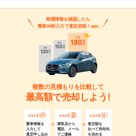
相場情報を確認したら
簡単90秒入力で査定依頼！
(無料)
複数の見積もりを比較して
最高額で売却しよう!
1
2
3
STEP
STEP
STEP
愛車情報を
買取店から
査定額を
入力して
電話、メール
比べて売却先
査定申し込み
でご連絡
を決める