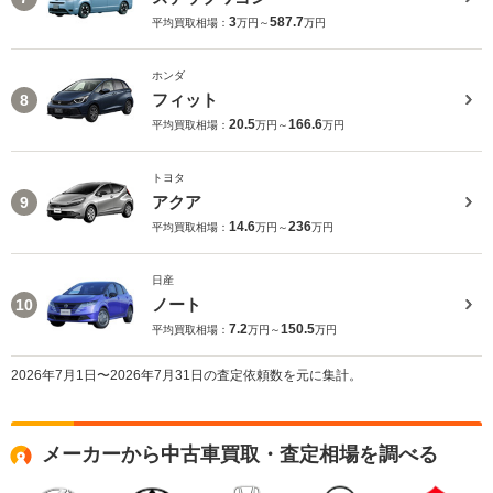
3
587.7
平均買取相場：
万円～
万円
ホンダ
フィット
8
20.5
166.6
平均買取相場：
万円～
万円
トヨタ
アクア
9
14.6
236
平均買取相場：
万円～
万円
日産
ノート
10
7.2
150.5
平均買取相場：
万円～
万円
2026年7月1日〜2026年7月31日の査定依頼数を元に集計。
メーカーから中古車買取・査定相場を調べる