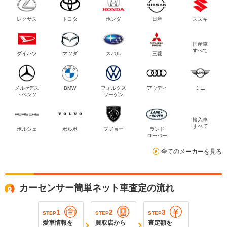
レクサス
トヨタ
ホンダ
日産
スズキ
国産車
すべて
ダイハツ
マツダ
スバル
三菱
メルセデス
BMW
フォルクス
アウディ
ミニ
・ベンツ
ワーゲン
輸入車
すべて
ポルシェ
ボルボ
プジョー
ランド
ローバー
全てのメーカーを見る
カーセンサー簡単ネット車査定の流れ
1
2
3
STEP
STEP
STEP
愛車情報を
買取店から
査定額を