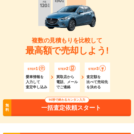
複数の見積もりを比較して
最高額で売却しよう!
1
2
3
STEP
STEP
STEP
愛車情報を
買取店から
査定額を
入力して
電話、メール
比べて売却先
査定申し込み
でご連絡
を決める
90秒で終わるカンタン入力
無
一括査定依頼スタート
料