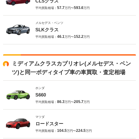
CLSクラス
57.7
593.6
平均買取相場：
万円〜
万円
メルセデス・ベンツ
SLKクラス
46.1
152.2
平均買取相場：
万円〜
万円
ミディアムクラスカブリオレ(メルセデス・ベン
ツ)と同一ボディタイプ車の車買取・査定相場
ホンダ
S660
86.3
205.7
平均買取相場：
万円〜
万円
マツダ
ロードスター
104.5
224.5
平均買取相場：
万円〜
万円