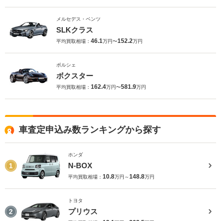
メルセデス・ベンツ
SLKクラス
46.1
152.2
平均買取相場：
万円〜
万円
ポルシェ
ボクスター
162.4
581.9
平均買取相場：
万円〜
万円
車査定申込み数ランキングから探す
ホンダ
N-BOX
1
10.8
148.8
平均買取相場：
万円～
万円
トヨタ
プリウス
2