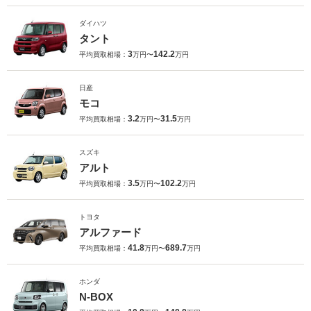
ダイハツ
タント
3
142.2
平均買取相場：
万円〜
万円
日産
モコ
3.2
31.5
平均買取相場：
万円〜
万円
スズキ
アルト
3.5
102.2
平均買取相場：
万円〜
万円
トヨタ
アルファード
41.8
689.7
平均買取相場：
万円〜
万円
ホンダ
N-BOX