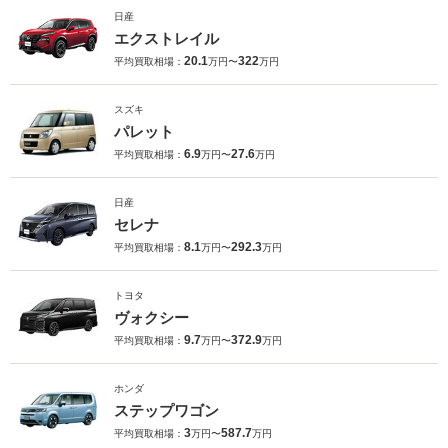
日産
エクストレイル
20.1
322
平均買取相場：
万円〜
万円
スズキ
パレット
6.9
27.6
平均買取相場：
万円〜
万円
日産
セレナ
8.1
292.3
平均買取相場：
万円〜
万円
トヨタ
ヴォクシー
9.7
372.9
平均買取相場：
万円〜
万円
ホンダ
ステップワゴン
3
587.7
平均買取相場：
万円〜
万円