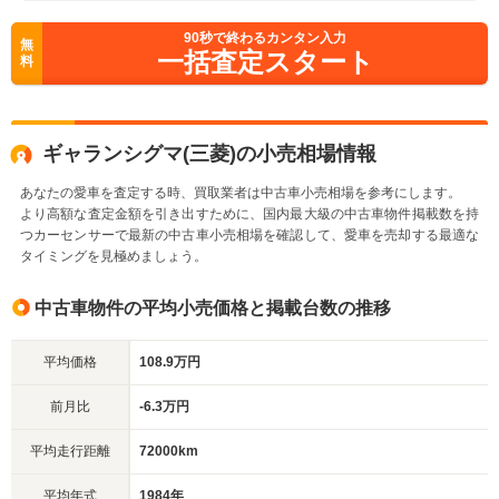
90
秒で終わるカンタン入力
無
一括査定スタート
料
ギャランシグマ(三菱)の小売相場情報
あなたの愛車を査定する時、買取業者は中古車小売相場を参考にします。
より高額な査定金額を引き出すために、国内最大級の中古車物件掲載数を持
つカーセンサーで最新の中古車小売相場を確認して、愛車を売却する最適な
タイミングを見極めましょう。
中古車物件の平均小売価格と掲載台数の推移
平均価格
108.9万円
前月比
-6.3万円
平均走行距離
72000km
平均年式
1984年