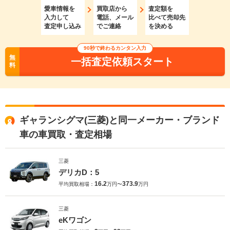
愛車情報を
買取店から
査定額を
入力して
電話、メール
比べて売却先
査定申し込み
でご連絡
を決める
90秒で終わるカンタン入力
無
一括査定依頼スタート
料
ギャランシグマ(三菱)と同一メーカー・ブランド
車の車買取・査定相場
三菱
デリカD：5
16.2
373.9
平均買取相場：
万円〜
万円
三菱
eKワゴン