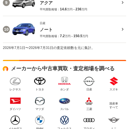
アクア
9
14.6
236
平均買取相場：
万円～
万円
日産
ノート
10
7.2
150.5
平均買取相場：
万円～
万円
2026年7月1日〜2026年7月31日の査定依頼数を元に集計。
メーカーから中古車買取・査定相場を調べる
レクサス
トヨタ
ホンダ
日産
スズキ
国産車
すべて
ダイハツ
マツダ
スバル
三菱
メルセデス
BMW
フォルクス
アウディ
ミニ