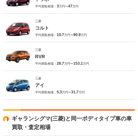
3
47
平均買取相場：
万円〜
万円
三菱
コルト
10.7
90.9
平均買取相場：
万円〜
万円
三菱
RVR
28.7
153.1
平均買取相場：
万円〜
万円
三菱
アイ
5.3
31.7
平均買取相場：
万円〜
万円
ギャランシグマ(三菱)と同一ボディタイプ車の車
買取・査定相場