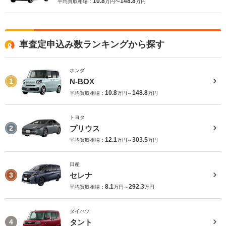
10.8
148.8
平均買取相場：
万円〜
万円
車査定申込み数ランキングから探す
ホンダ
N-BOX
1
10.8
148.8
平均買取相場：
万円～
万円
トヨタ
プリウス
2
12.1
303.5
平均買取相場：
万円～
万円
日産
セレナ
3
8.1
292.3
平均買取相場：
万円～
万円
ダイハツ
タント
4