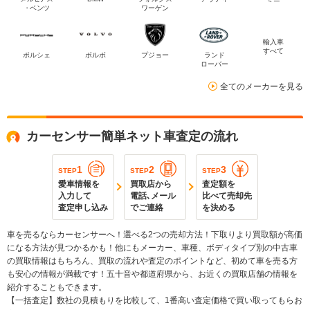
・ベンツ
ワーゲン
輸入車
すべて
ポルシェ
ボルボ
プジョー
ランド
ローバー
全てのメーカーを見る
カーセンサー簡単ネット車査定の流れ
1
2
3
STEP
STEP
STEP
愛車情報を
買取店から
査定額を
入力して
電話､メール
比べて売却先
査定申し込み
でご連絡
を決める
車を売るならカーセンサーへ！選べる2つの売却方法！下取りより買取額が高価
になる方法が見つかるかも！他にもメーカー、車種、ボディタイプ別の中古車
の買取情報はもちろん、買取の流れや査定のポイントなど、初めて車を売る方
も安心の情報が満載です！五十音や都道府県から、お近くの買取店舗の情報を
紹介することもできます。
【一括査定】数社の見積もりを比較して、1番高い査定価格で買い取ってもらお