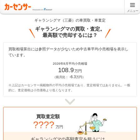
メニュー
ギャランシグマ（三菱）の車買取・車査定
ギャランシグマの買取・査定。
最高額で売却するには？
買取相場算出には参照データが少ないため中古車平均小売相場を表示し
ています。
2026年8月平均小売相場
108.9
万円
-6.3
（前月比：
万円）
※上記はカーセンサー掲載物件の平均小売相場であり、査定相場ではありません。一般
的に、査定価格は小売価格より低くなります。
買取査定額
????
万円
ギャランシグマの高額査定を狙うには、