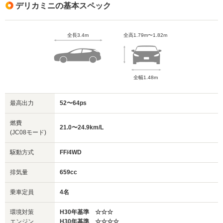
デリカミニの基本スペック
全長3.4m
全高1.79m〜1.82m
全幅1.48m
最高出力
52〜64ps
燃費
21.0〜24.9km/L
(JC08モード)
駆動方式
FF/4WD
排気量
659cc
乗車定員
4名
環境対策
H30年基準 ☆☆☆
エンジン
H30年基準 ☆☆☆☆