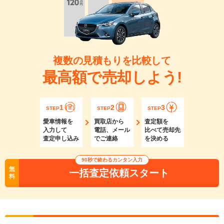
複数の見積もりを比較して
最高額で売却しよう!
1
2
3
STEP
STEP
STEP
愛車情報を
買取店から
査定額を
入力して
電話、メール
比べて売却先
査定申し込み
でご連絡
を決める
90秒で終わるカンタン入力
無
一括査定依頼スタート
料