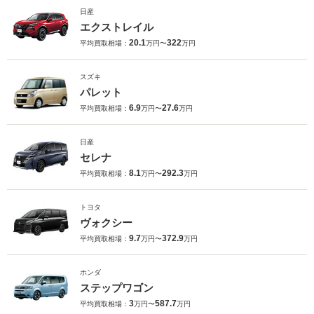
日産
エクストレイル
20.1
322
平均買取相場：
万円〜
万円
スズキ
パレット
6.9
27.6
平均買取相場：
万円〜
万円
日産
セレナ
8.1
292.3
平均買取相場：
万円〜
万円
トヨタ
ヴォクシー
9.7
372.9
平均買取相場：
万円〜
万円
ホンダ
ステップワゴン
3
587.7
平均買取相場：
万円〜
万円