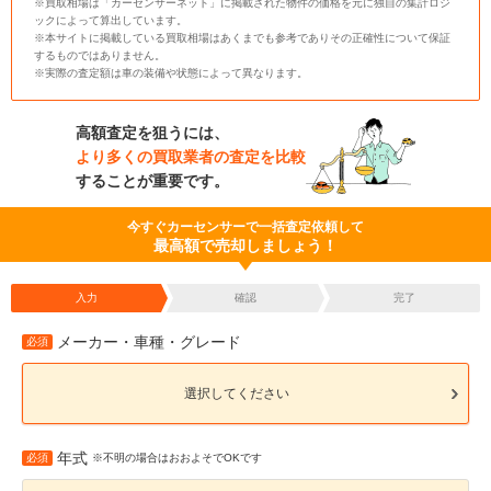
※買取相場は「カーセンサーネット」に掲載された物件の価格を元に独自の集計ロジ
ックによって算出しています。
※本サイトに掲載している買取相場はあくまでも参考でありその正確性について保証
するものではありません。
※実際の査定額は車の装備や状態によって異なります。
高額査定を狙うには、
より多くの買取業者の査定を比較
することが重要です。
今すぐカーセンサーで一括査定依頼して
最高額で売却しましょう！
入力
確認
完了
メーカー・車種・グレード
必須
選択してください
年式
必須
※不明の場合はおおよそでOKです