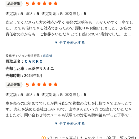
5
総合評価
5
5
5
5
査定額：
連絡：
査定対応：
車引渡し：
査定してくださった方の対応が早く 書類の説明等も わかりやすく丁寧でし
た。 とても信頼できる対応であったので 買取りをお願いしました。 お店の
責任者の方からも ご挨拶をいただき とても感じのいい店舗でした。 また
お世話になりたいと思います。
▼ 全てを表示する
買取店からの返信
投稿者：ジョン
都道府県：
東京都
お世話になっております。株式会社ネクステージでございます。この
買取店名：
ＣＡＲＲＯ
度はネクステージをご利用いただきまして誠にありがとうございまし
売却した車：三菱デリカミニ
た。弊社スタッフの接客をお褒め頂き光栄です。今後もご満足いただ
けるよう精進してまいります。スタッフ一同、またのご利用お待ちし
売却時期：2024年6月
ております。
5
総合評価
5
5
5
5
査定額：
連絡：
査定対応：
車引渡し：
車を売るのは初めてでしたが同時査定で複数の会社を比較できてよかったで
す。 売却を決めた会社はCARROで、山本さんという方に担当していただき
ましたが、問い合わせ時のメールも現場での対応も契約後もずっと丁寧で、
他社と比較しても圧倒的な高値を提示して頂きました。引き取りのタイミン
▼ 全てを表示する
グなども考慮頂き入金も非常に早かったです。 とても良い会社でした。 次
買取店からの返信
売る時も連絡しようと思います。
この度はご売却ありがとうございました。 とても程度の良いお車でし
デリカミニを売却した人のクチコミ(全国)一覧へ(2件)