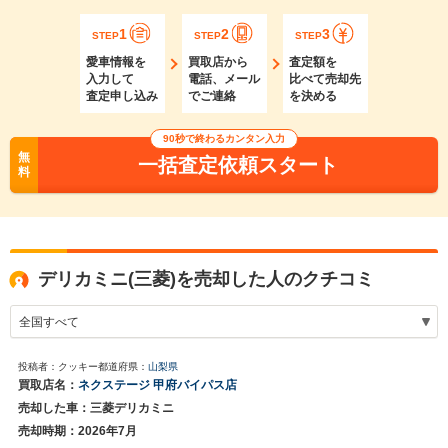
1
2
3
STEP
STEP
STEP
愛車情報を
買取店から
査定額を
入力して
電話、メール
比べて売却先
査定申し込み
でご連絡
を決める
90秒で終わるカンタン入力
無
一括査定依頼スタート
料
デリカミニ(三菱)を売却した人のクチコミ
投稿者：クッキー
都道府県：
山梨県
買取店名：
ネクステージ 甲府バイパス店
売却した車：三菱デリカミニ
売却時期：2026年7月