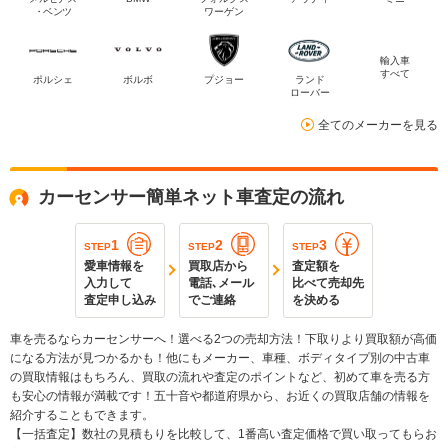
・ベンツ
ワーゲン
輸入車
すべて
ポルシェ
ボルボ
プジョー
ランド
ローバー
全てのメーカーを見る
カーセンサー簡単ネット車査定の流れ
1
2
3
STEP
STEP
STEP
愛車情報を
買取店から
査定額を
入力して
電話､メール
比べて売却先
査定申し込み
でご連絡
を決める
車を売るならカーセンサーへ！選べる2つの売却方法！下取りより買取額が高価
になる方法が見つかるかも！他にもメーカー、車種、ボディタイプ別の中古車
の買取情報はもちろん、買取の流れや査定のポイントなど、初めて車を売る方
も安心の情報が満載です！五十音や都道府県から、お近くの買取店舗の情報を
紹介することもできます。
【一括査定】数社の見積もりを比較して、1番高い査定価格で買い取ってもらお