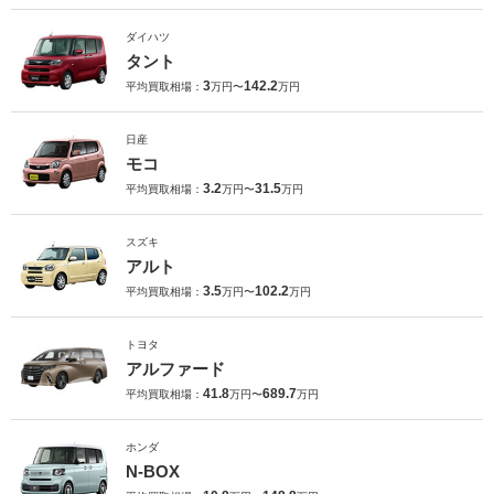
ダイハツ
タント
3
142.2
平均買取相場：
万円〜
万円
日産
モコ
3.2
31.5
平均買取相場：
万円〜
万円
スズキ
アルト
3.5
102.2
平均買取相場：
万円〜
万円
トヨタ
アルファード
41.8
689.7
平均買取相場：
万円〜
万円
ホンダ
N-BOX