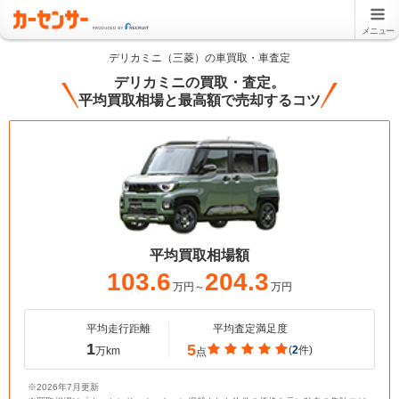
メニュー
デリカミニ（三菱）の車買取・車査定
デリカミニの買取・査定。
平均買取相場と最高額で売却するコツ
平均買取相場額
103.6
204.3
万円～
万円
平均走行距離
平均査定満足度
1
5
(
2
件)
万km
点
※2026年7月更新