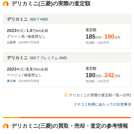
デリカミニ(三菱)の実際の査定額
デリカミニ
660 T 4WD
査定額
2023
1.0
年式 /
万km未満
185
190
グリーン系 / 修復歴なし
万円～
万円
山梨県
2026
年
7
月売却
売却額：
190
万円
デリカミニ
660 T プレミアム 4WD
査定額
2023
0.5
年式 /
万km未満
180
242
ベージュ / 修復歴なし
万円～
万円
東京都
2024
年
6
月売却
売却額：
242
万円
デリカミニの実際の査定額一覧へ(2件)
クチコミ利用にあたっての注意事項
デリカミニ(三菱)の買取・売却・査定の参考情報