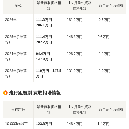
最新買取価格相
1ヶ月前の買取
年式
前月からの差額
場
価格相場
2026年
111.3万円～
161.3万円
-0.5万円
206.1万円
2025年(1年落
111.4万円～
146.8万円
0.6万円
ち)
202.2万円
2024年(2年落
94.4万円～
126.7万円
-1.1万円
ち)
147.8万円
2023年(3年落
110万円～147.5
131.9万円
-1.9万円
ち)
万円
走行距離別 買取相場情報
最新買取価格相
1ヶ月前の買取
走行距離
前月からの差額
場
価格相場
10,000km以下
123.8万円
146.4万円
1.4万円