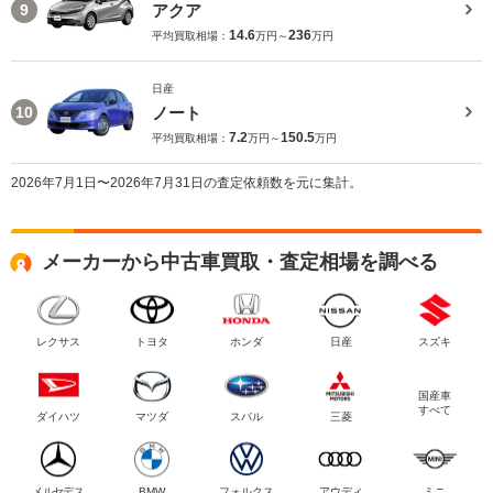
アクア
9
14.6
236
平均買取相場：
万円～
万円
日産
ノート
10
7.2
150.5
平均買取相場：
万円～
万円
2026年7月1日〜2026年7月31日の査定依頼数を元に集計。
メーカーから中古車買取・査定相場を調べる
レクサス
トヨタ
ホンダ
日産
スズキ
国産車
すべて
ダイハツ
マツダ
スバル
三菱
メルセデス
BMW
フォルクス
アウディ
ミニ