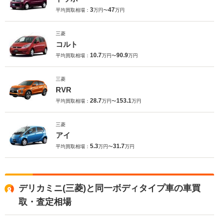
3
47
平均買取相場：
万円〜
万円
三菱
コルト
10.7
90.9
平均買取相場：
万円〜
万円
三菱
RVR
28.7
153.1
平均買取相場：
万円〜
万円
三菱
アイ
5.3
31.7
平均買取相場：
万円〜
万円
デリカミニ(三菱)と同一ボディタイプ車の車買
取・査定相場