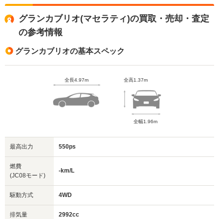
グランカブリオ(マセラティ)の買取・売却・査定
の参考情報
グランカブリオの基本スペック
全長4.97m
全高1.37m
全幅1.96m
最高出力
550ps
燃費
-km/L
(JC08モード)
駆動方式
4WD
排気量
2992cc