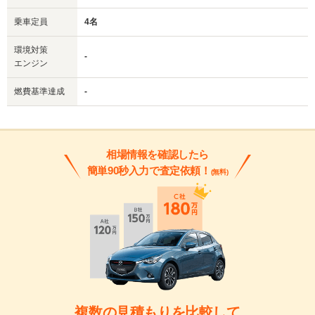
乗車定員
4名
環境対策
-
エンジン
燃費基準達成
-
相場情報を確認したら
簡単90秒入力で査定依頼！
(無料)
複数の見積もりを比較して