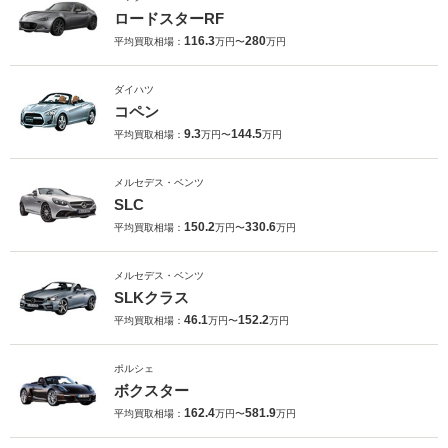
ロードスターRF
116.3
280
平均買取相場：
万円〜
万円
ダイハツ
コペン
9.3
144.5
平均買取相場：
万円〜
万円
メルセデス・ベンツ
SLC
150.2
330.6
平均買取相場：
万円〜
万円
メルセデス・ベンツ
SLKクラス
46.1
152.2
平均買取相場：
万円〜
万円
ポルシェ
ボクスター
162.4
581.9
平均買取相場：
万円〜
万円