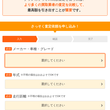
より多くの買取業者の査定を比較して、
最高額を引き出すことが
重要
です。
さっそく査定依頼を申し込み！
入力
確認
完了
メーカー・車種・グレード
必須
選択してください
年式
必須
※不明の場合はおおよそでOKです
選択してください
走行距離
必須
※不明の場合はおおよそでOKです
選択してください