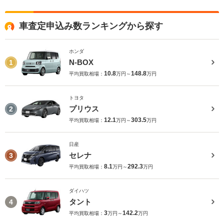
車査定申込み数ランキングから探す
ホンダ
N-BOX
1
10.8
148.8
平均買取相場：
万円～
万円
トヨタ
プリウス
2
12.1
303.5
平均買取相場：
万円～
万円
日産
セレナ
3
8.1
292.3
平均買取相場：
万円～
万円
ダイハツ
タント
4
3
142.2
平均買取相場：
万円～
万円