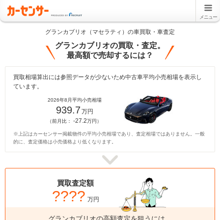
メニュー
グランカブリオ（マセラティ）の車買取・車査定
グランカブリオの買取・査定。
最高額で売却するには？
買取相場算出には参照データが少ないため中古車平均小売相場を表示し
ています。
2026年8月平均小売相場
939.7
万円
-27.2
（前月比：
万円）
※上記はカーセンサー掲載物件の平均小売相場であり、査定相場ではありません。一般
的に、査定価格は小売価格より低くなります。
買取査定額
????
万円
グランカブリオの高額査定を狙うには、