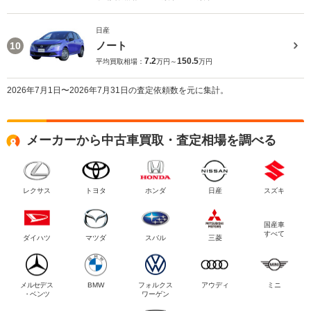
日産
ノート
10
7.2
150.5
平均買取相場：
万円～
万円
2026年7月1日〜2026年7月31日の査定依頼数を元に集計。
メーカーから中古車買取・査定相場を調べる
レクサス
トヨタ
ホンダ
日産
スズキ
国産車
すべて
ダイハツ
マツダ
スバル
三菱
メルセデス
BMW
フォルクス
アウディ
ミニ
・ベンツ
ワーゲン