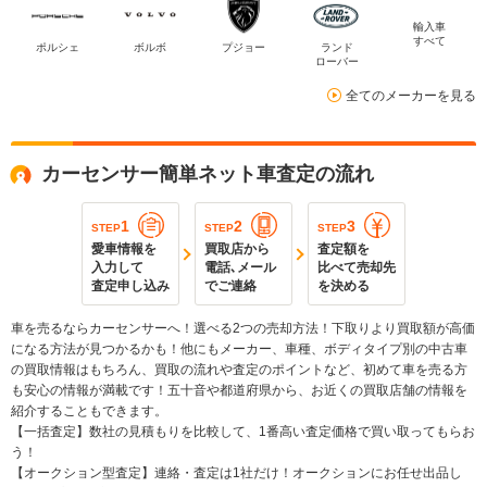
輸入車
すべて
ポルシェ
ボルボ
プジョー
ランド
ローバー
全てのメーカーを見る
カーセンサー簡単ネット車査定の流れ
1
2
3
STEP
STEP
STEP
愛車情報を
買取店から
査定額を
入力して
電話､メール
比べて売却先
査定申し込み
でご連絡
を決める
車を売るならカーセンサーへ！選べる2つの売却方法！下取りより買取額が高価
になる方法が見つかるかも！他にもメーカー、車種、ボディタイプ別の中古車
の買取情報はもちろん、買取の流れや査定のポイントなど、初めて車を売る方
も安心の情報が満載です！五十音や都道府県から、お近くの買取店舗の情報を
紹介することもできます。
【一括査定】数社の見積もりを比較して、1番高い査定価格で買い取ってもらお
う！
【オークション型査定】連絡・査定は1社だけ！オークションにお任せ出品し