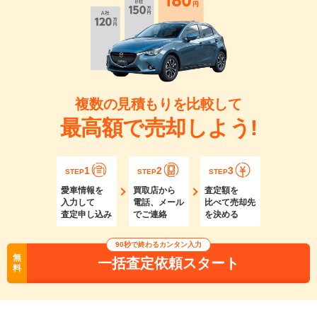
複数の見積もりを比較して
最高額で売却しよう!
1
2
3
STEP
STEP
STEP
愛車情報を
買取店から
査定額を
入力して
電話、メール
比べて売却先
査定申し込み
でご連絡
を決める
90秒で終わるカンタン入力
無
一括査定依頼スタート
料