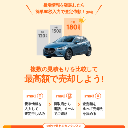
相場情報を確認したら
簡単90秒入力で査定依頼！
(無料)
複数の見積もりを比較して
最高額で売却しよう!
1
2
3
STEP
STEP
STEP
愛車情報を
買取店から
査定額を
入力して
電話、メール
比べて売却先
査定申し込み
でご連絡
を決める
90秒で終わるカンタン入力