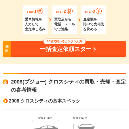
1
2
3
STEP
STEP
STEP
愛車情報を
買取店から
査定額を
入力して
電話、メール
比べて売却先
査定申し込み
でご連絡
を決める
90秒で終わるカンタン入力
無
一括査定依頼スタート
料
2008(プジョー) クロスシティの買取・売却・査定
の参考情報
2008 クロスシティの基本スペック
全長4.16m
全高1.57m