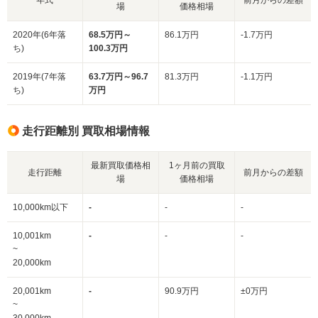
場
価格相場
2020年(6年落
68.5万円～
86.1万円
-1.7万円
ち)
100.3万円
2019年(7年落
63.7万円～96.7
81.3万円
-1.1万円
ち)
万円
走行距離別 買取相場情報
最新買取価格相
1ヶ月前の買取
走行距離
前月からの差額
場
価格相場
10,000km以下
-
-
-
10,001km
-
-
-
~
20,000km
20,001km
-
90.9万円
±0万円
~