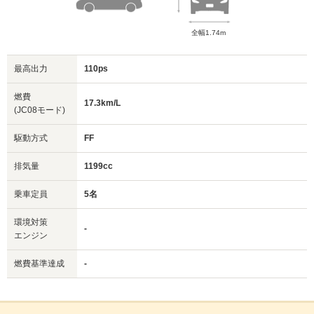
全幅1.74m
最高出力
110ps
燃費
17.3km/L
(JC08モード)
駆動方式
FF
排気量
1199cc
乗車定員
5名
環境対策
-
エンジン
燃費基準達成
-