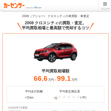
メニュー
2008（プジョー） クロスシティの車買取・車査定
2008 クロスシティの買取・査定。
平均買取相場と最高額で売却するコツ
平均買取相場額
66.6
99.1
万円～
万円
平均走行距離
平均査定満足度
-
-
(-件)
万km
点
※2026年7月更新