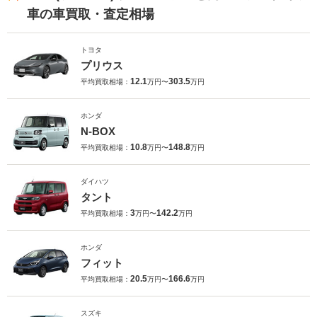
車の車買取・査定相場
トヨタ
プリウス
12.1
303.5
平均買取相場：
万円〜
万円
ホンダ
N-BOX
10.8
148.8
平均買取相場：
万円〜
万円
ダイハツ
タント
3
142.2
平均買取相場：
万円〜
万円
ホンダ
フィット
20.5
166.6
平均買取相場：
万円〜
万円
スズキ