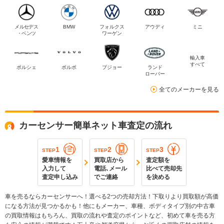
メルセデス
BMW
フォルクス
アウディ
ミニ
・ベンツ
ワーゲン
輸入車
すべて
ポルシェ
ボルボ
プジョー
ランド
ローバー
全てのメーカーを見る
カーセンサー簡単ネット車査定の流れ
1
2
3
STEP
STEP
STEP
愛車情報を
買取店から
査定額を
入力して
電話､メール
比べて売却先
査定申し込み
でご連絡
を決める
車を売るならカーセンサーへ！選べる2つの売却方法！下取りより買取額が高価
になる方法が見つかるかも！他にもメーカー、車種、ボディタイプ別の中古車
の買取情報はもちろん、買取の流れや査定のポイントなど、初めて車を売る方