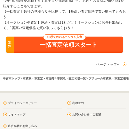
も安心の情報が満載です！五十音や都道府県から、お近くの買取店舗の情報を
紹介することもできます。
【一括査定】数社の見積もりを比較して、1番高い査定価格で買い取ってもらお
う！
【オークション型査定】連絡・査定は1社だけ！オークションにお任せ出品し
て、1番高い査定価格で買い取ってもらおう！
90秒で終わるカンタン入力
無
一括査定依頼スタート
料
ページトップへ
中古車トップ
車買取・車査定・車売却
車買取・査定相場一覧
プジョーの車買取・車査定相場
プライバシーポリシー
利用規約
サイトマップ
お問い合わせ・ご要望
広告掲載のお申し込み