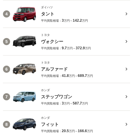
ダイハツ
タント
4
3
142.2
平均買取相場：
万円～
万円
トヨタ
ヴォクシー
5
9.7
372.9
平均買取相場：
万円～
万円
トヨタ
アルファード
6
41.8
689.7
平均買取相場：
万円～
万円
ホンダ
ステップワゴン
7
3
587.7
平均買取相場：
万円～
万円
ホンダ
フィット
8
20.5
166.6
平均買取相場：
万円～
万円