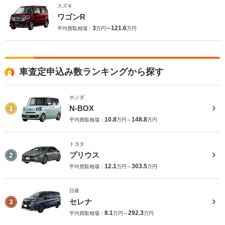
スズキ
ワゴンR
3
121.6
平均買取相場：
万円〜
万円
車査定申込み数ランキングから探す
ホンダ
N-BOX
1
10.8
148.8
平均買取相場：
万円～
万円
トヨタ
プリウス
2
12.1
303.5
平均買取相場：
万円～
万円
日産
セレナ
3
8.1
292.3
平均買取相場：
万円～
万円