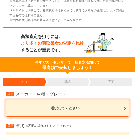
※買取相場は「カーセンサーネット」に掲載された物件の価格を元に独自の集計ロジ
ックによって算出しています。
※本サイトに掲載している買取相場はあくまでも参考でありその正確性について保証
するものではありません。
※実際の査定額は車の装備や状態によって異なります。
高額査定を狙うには、
より多くの買取業者の査定を比較
することが重要です。
今すぐカーセンサーで一括査定依頼して
最高額で売却しましょう！
入力
確認
完了
メーカー・車種・グレード
必須
選択してください
年式
必須
※不明の場合はおおよそでOKです