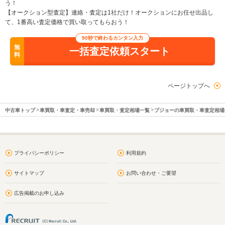
う！
【オークション型査定】連絡・査定は1社だけ！オークションにお任せ出品し
て、1番高い査定価格で買い取ってもらおう！
90秒で終わるカンタン入力
無
一括査定依頼スタート
料
ページトップへ
中古車トップ
車買取・車査定・車売却
車買取・査定相場一覧
プジョーの車買取・車査定相場
プライバシーポリシー
利用規約
サイトマップ
お問い合わせ・ご要望
広告掲載のお申し込み