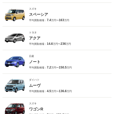
スズキ
スペーシア
7.4
163
平均買取相場：
万円〜
万円
トヨタ
アクア
14.6
236
平均買取相場：
万円〜
万円
日産
ノート
7.2
150.5
平均買取相場：
万円〜
万円
ダイハツ
ムーヴ
4.5
136.6
平均買取相場：
万円〜
万円
スズキ
ワゴンR