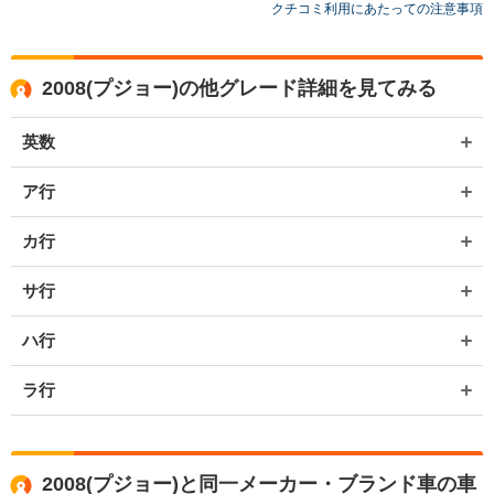
お世話になっております。 株式会社ネクステージでございます。 この
クチコミ利用にあたっての注意事項
度はネクステージをご利用いただきまして誠にありがとうございまし
た。 また、ご不安な思いをおかけして申し訳ございません。 弊社は東
証一部上場企業のため、安心してご利用いただければと存じます。 買
2008(プジョー)の他グレード詳細を見てみる
取や販売だけではなく、車検や整備、点検などもご用意しておりま
す。 またお車のことで何かございましたら、是非ネクステージをご利
用いただけますと幸いでございます。 今後とも宜しくお願い申し上げ
英数
ます。
ア行
カ行
サ行
ハ行
ラ行
2008(プジョー)と同一メーカー・ブランド車の車