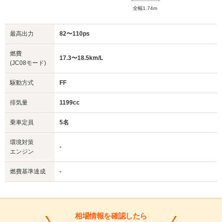
全幅1.74m
最高出力
82〜110ps
燃費
17.3〜18.5km/L
(JC08モード)
駆動方式
FF
排気量
1199cc
乗車定員
5名
環境対策
-
エンジン
燃費基準達成
-
相場情報を確認したら