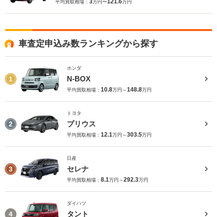
3
121.6
平均買取相場：
万円〜
万円
車査定申込み数ランキングから探す
ホンダ
N-BOX
1
10.8
148.8
平均買取相場：
万円～
万円
トヨタ
プリウス
2
12.1
303.5
平均買取相場：
万円～
万円
日産
セレナ
3
8.1
292.3
平均買取相場：
万円～
万円
ダイハツ
タント
4