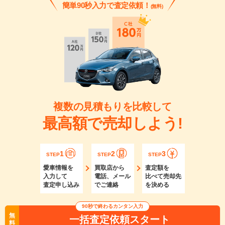
簡単90秒入力で査定依頼！
(無料)
複数の見積もりを比較して
最高額で売却しよう!
1
2
3
STEP
STEP
STEP
愛車情報を
買取店から
査定額を
入力して
電話、メール
比べて売却先
査定申し込み
でご連絡
を決める
90秒で終わるカンタン入力
無
一括査定依頼スタート
料