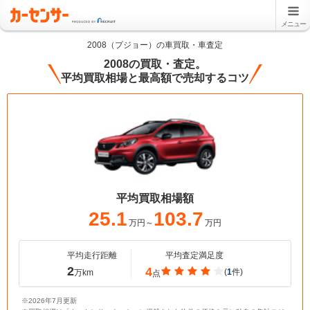
メニュー
2008（プジョー）の車買取・車査定
2008の買取・査定。
平均買取相場と最高額で売却するコツ
平均買取相場額
25.1
103.7
万円～
万円
平均走行距離
平均査定満足度
2
4
(
1
件)
万km
点
※2026年7月更新