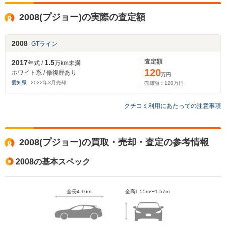
2008(プジョー)の実際の査定額
2008
GTライン
査定額
2017
1.5
年式 /
万km未満
120
ホワイト系 / 修復歴あり
万円
愛知県
2022
年
3
月売却
売却額：
120
万円
クチコミ利用にあたっての注意事項
2008(プジョー)の買取・売却・査定の参考情報
2008の基本スペック
全長4.16m
全高1.55m〜1.57m