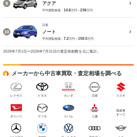
アクア
9
14.6
236
平均買取相場：
万円～
万円
日産
ノート
10
7.2
150.5
平均買取相場：
万円～
万円
2026年7月1日〜2026年7月31日の査定依頼数を元に集計。
メーカーから中古車買取・査定相場を調べる
レクサス
トヨタ
ホンダ
日産
スズキ
国産車
すべて
ダイハツ
マツダ
スバル
三菱