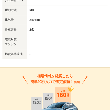
(JC08モード)
駆動方式
MR
排気量
2497cc
乗車定員
2名
環境対策
-
エンジン
燃費基準達成
-
相場情報を確認したら
簡単90秒入力で査定依頼！
(無料)