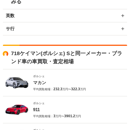
みる
英数
サ行
718ケイマン(ポルシェ) Sと同一メーカー・ブラ
ンド車の車買取・査定相場
ポルシェ
マカン
232.3
322.3
平均買取相場：
万円〜
万円
ポルシェ
911
3
3901.2
平均買取相場：
万円〜
万円