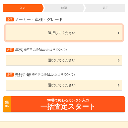
入力
確認
完了
メーカー・車種・グレード
必須
選択してください
年式
必須
※不明の場合はおおよそでOKです
選択してください
走行距離
必須
※不明の場合はおおよそでOKです
選択してください
90
秒で終わるカンタン入力
無
一括査定スタート
料