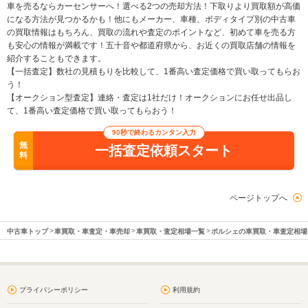
車を売るならカーセンサーへ！選べる2つの売却方法！下取りより買取額が高価
になる方法が見つかるかも！他にもメーカー、車種、ボディタイプ別の中古車
の買取情報はもちろん、買取の流れや査定のポイントなど、初めて車を売る方
も安心の情報が満載です！五十音や都道府県から、お近くの買取店舗の情報を
紹介することもできます。
【一括査定】数社の見積もりを比較して、1番高い査定価格で買い取ってもらお
う！
【オークション型査定】連絡・査定は1社だけ！オークションにお任せ出品し
て、1番高い査定価格で買い取ってもらおう！
90秒で終わるカンタン入力
無
一括査定依頼スタート
料
ページトップへ
中古車トップ
車買取・車査定・車売却
車買取・査定相場一覧
ポルシェの車買取・車査定相場
プライバシーポリシー
利用規約