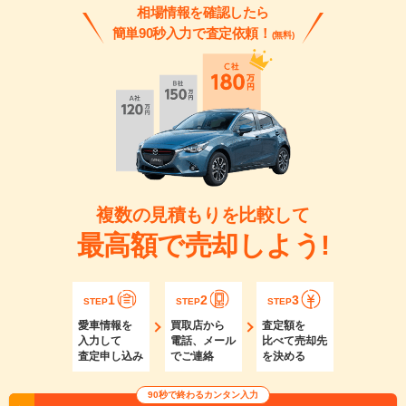
相場情報を確認したら
簡単90秒入力で査定依頼！
(無料)
複数の見積もりを比較して
最高額で売却しよう!
1
2
3
STEP
STEP
STEP
愛車情報を
買取店から
査定額を
入力して
電話、メール
比べて売却先
査定申し込み
でご連絡
を決める
90秒で終わるカンタン入力