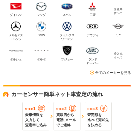
国産車
すべて
ダイハツ
マツダ
スバル
三菱
メルセデス
BMW
フォルクス
アウディ
ミニ
・ベンツ
ワーゲン
輸入車
すべて
ポルシェ
ボルボ
プジョー
ランド
ローバー
全てのメーカーを見る
カーセンサー簡単ネット車査定の流れ
1
2
3
STEP
STEP
STEP
愛車情報を
買取店から
査定額を
入力して
電話､メール
比べて売却先
査定申し込み
でご連絡
を決める