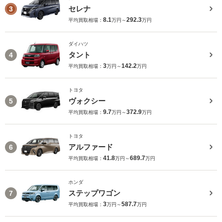
セレナ
3
8.1
292.3
平均買取相場：
万円～
万円
ダイハツ
タント
4
3
142.2
平均買取相場：
万円～
万円
トヨタ
ヴォクシー
5
9.7
372.9
平均買取相場：
万円～
万円
トヨタ
アルファード
6
41.8
689.7
平均買取相場：
万円～
万円
ホンダ
ステップワゴン
7
3
587.7
平均買取相場：
万円～
万円