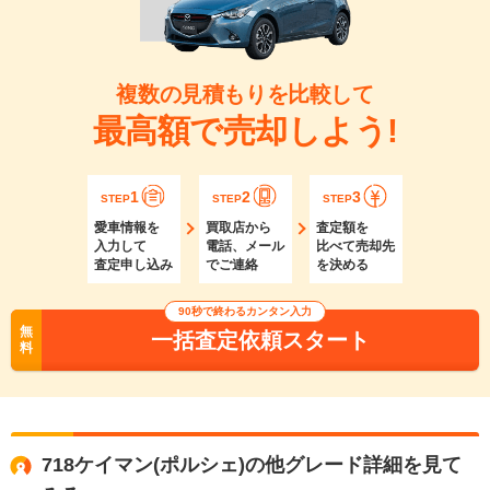
複数の見積もりを比較して
最高額で売却しよう!
1
2
3
STEP
STEP
STEP
愛車情報を
買取店から
査定額を
入力して
電話、メール
比べて売却先
査定申し込み
でご連絡
を決める
90秒で終わるカンタン入力
無
一括査定依頼スタート
料
718ケイマン(ポルシェ)の他グレード詳細を見て