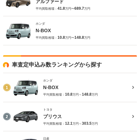
アルファード
41.8
689.7
平均買取相場：
万円〜
万円
ホンダ
N-BOX
10.8
148.8
平均買取相場：
万円〜
万円
車査定申込み数ランキングから探す
ホンダ
N-BOX
1
10.8
148.8
平均買取相場：
万円～
万円
トヨタ
プリウス
2
12.1
303.5
平均買取相場：
万円～
万円
日産