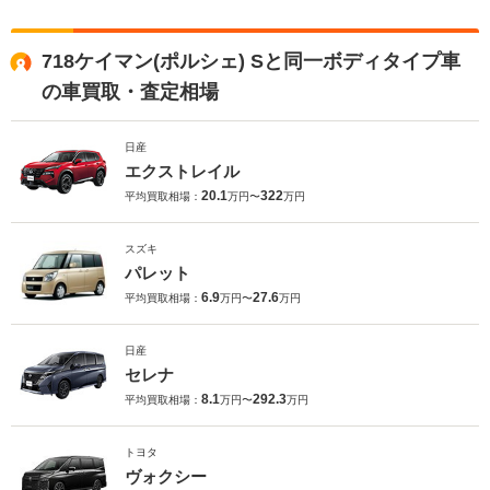
718ケイマン(ポルシェ) Sと同一ボディタイプ車
の車買取・査定相場
日産
エクストレイル
20.1
322
平均買取相場：
万円〜
万円
スズキ
パレット
6.9
27.6
平均買取相場：
万円〜
万円
日産
セレナ
8.1
292.3
平均買取相場：
万円〜
万円
トヨタ
ヴォクシー