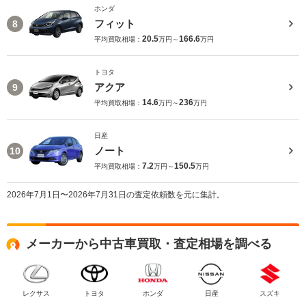
ホンダ
フィット
8
20.5
166.6
平均買取相場：
万円～
万円
トヨタ
アクア
9
14.6
236
平均買取相場：
万円～
万円
日産
ノート
10
7.2
150.5
平均買取相場：
万円～
万円
2026年7月1日〜2026年7月31日の査定依頼数を元に集計。
メーカーから中古車買取・査定相場を調べる
レクサス
トヨタ
ホンダ
日産
スズキ