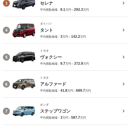
セレナ
3
8.1
292.3
平均買取相場：
万円～
万円
ダイハツ
タント
4
3
142.2
平均買取相場：
万円～
万円
トヨタ
ヴォクシー
5
9.7
372.9
平均買取相場：
万円～
万円
トヨタ
アルファード
6
41.8
689.7
平均買取相場：
万円～
万円
ホンダ
ステップワゴン
7
3
587.7
平均買取相場：
万円～
万円