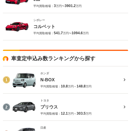
3
3901.2
平均買取相場：
万円〜
万円
シボレー
コルベット
541.7
1094.6
平均買取相場：
万円〜
万円
車査定申込み数ランキングから探す
ホンダ
N-BOX
1
10.8
148.8
平均買取相場：
万円～
万円
トヨタ
プリウス
2
12.1
303.5
平均買取相場：
万円～
万円
日産