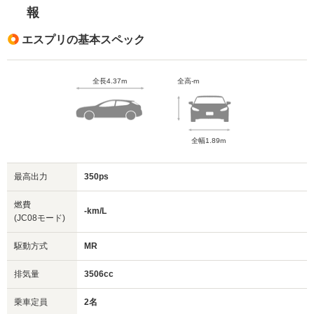
報
エスプリの基本スペック
全長4.37m
全高-m
全幅1.89m
最高出力
350ps
燃費
-km/L
(JC08モード)
駆動方式
MR
排気量
3506cc
乗車定員
2名