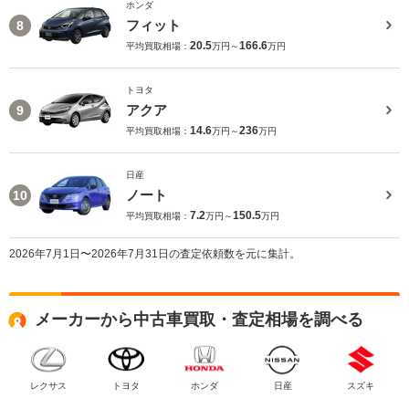
ホンダ
フィット
8
20.5
166.6
平均買取相場：
万円～
万円
トヨタ
アクア
9
14.6
236
平均買取相場：
万円～
万円
日産
ノート
10
7.2
150.5
平均買取相場：
万円～
万円
2026年7月1日〜2026年7月31日の査定依頼数を元に集計。
メーカーから中古車買取・査定相場を調べる
レクサス
トヨタ
ホンダ
日産
スズキ