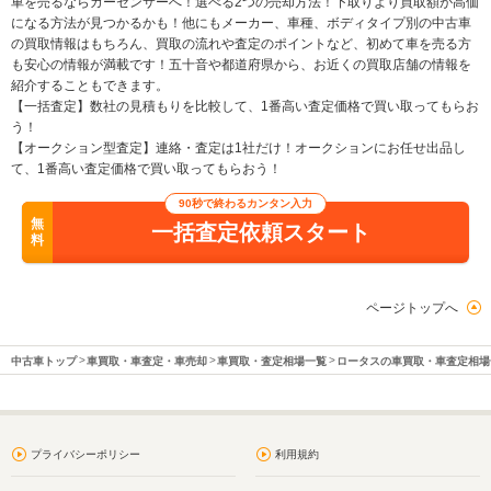
車を売るならカーセンサーへ！選べる2つの売却方法！下取りより買取額が高価
になる方法が見つかるかも！他にもメーカー、車種、ボディタイプ別の中古車
の買取情報はもちろん、買取の流れや査定のポイントなど、初めて車を売る方
も安心の情報が満載です！五十音や都道府県から、お近くの買取店舗の情報を
紹介することもできます。
【一括査定】数社の見積もりを比較して、1番高い査定価格で買い取ってもらお
う！
【オークション型査定】連絡・査定は1社だけ！オークションにお任せ出品し
て、1番高い査定価格で買い取ってもらおう！
90秒で終わるカンタン入力
無
一括査定依頼スタート
料
ページトップへ
中古車トップ
車買取・車査定・車売却
車買取・査定相場一覧
ロータスの車買取・車査定相場
プライバシーポリシー
利用規約