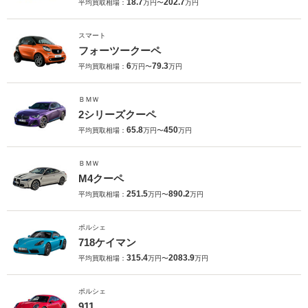
18.7
202.7
平均買取相場：
万円〜
万円
スマート
フォーツークーペ
6
79.3
平均買取相場：
万円〜
万円
ＢＭＷ
2シリーズクーペ
65.8
450
平均買取相場：
万円〜
万円
ＢＭＷ
M4クーペ
251.5
890.2
平均買取相場：
万円〜
万円
ポルシェ
718ケイマン
315.4
2083.9
平均買取相場：
万円〜
万円
ポルシェ
911