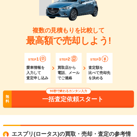
複数の見積もりを比較して
最高額で売却しよう!
1
2
3
STEP
STEP
STEP
愛車情報を
買取店から
査定額を
入力して
電話、メール
比べて売却先
査定申し込み
でご連絡
を決める
90秒で終わるカンタン入力
無
一括査定依頼スタート
料
エスプリ(ロータス)の買取・売却・査定の参考情