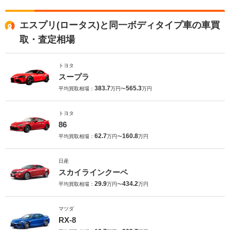
エスプリ(ロータス)と同一ボディタイプ車の車買
取・査定相場
トヨタ
スープラ
383.7
565.3
平均買取相場：
万円〜
万円
トヨタ
86
62.7
160.8
平均買取相場：
万円〜
万円
日産
スカイラインクーペ
29.9
434.2
平均買取相場：
万円〜
万円
マツダ
RX-8