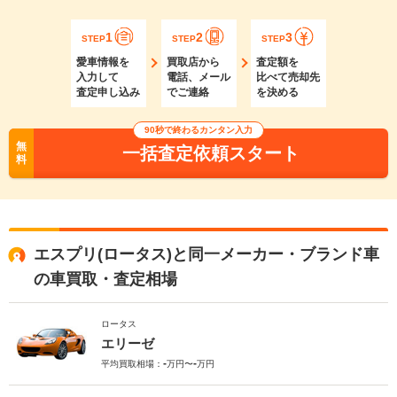
1
2
3
STEP
STEP
STEP
愛車情報を
買取店から
査定額を
入力して
電話、メール
比べて売却先
査定申し込み
でご連絡
を決める
90秒で終わるカンタン入力
無
一括査定依頼スタート
料
エスプリ(ロータス)と同一メーカー・ブランド車
の車買取・査定相場
ロータス
エリーゼ
-
-
平均買取相場：
万円〜
万円