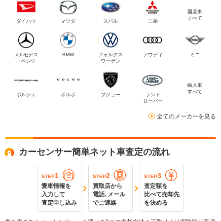
国産車
すべて
ダイハツ
マツダ
スバル
三菱
メルセデス
BMW
フォルクス
アウディ
ミニ
・ベンツ
ワーゲン
輸入車
すべて
ポルシェ
ボルボ
プジョー
ランド
ローバー
全てのメーカーを見る
カーセンサー簡単ネット車査定の流れ
1
2
3
STEP
STEP
STEP
愛車情報を
買取店から
査定額を
入力して
電話､メール
比べて売却先
査定申し込み
でご連絡
を決める