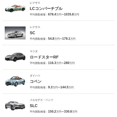
レクサス
LCコンバーチブル
678.4
1035.6
平均買取相場：
万円〜
万円
レクサス
SC
54.8
179.1
平均買取相場：
万円〜
万円
マツダ
ロードスターRF
116.3
280
平均買取相場：
万円〜
万円
ダイハツ
コペン
9.3
144.5
平均買取相場：
万円〜
万円
メルセデス・ベンツ
SLC
150.2
330.6
平均買取相場：
万円〜
万円