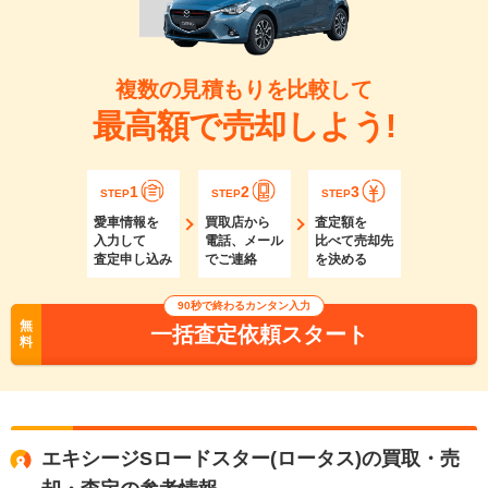
複数の見積もりを比較して
最高額で売却しよう!
1
2
3
STEP
STEP
STEP
愛車情報を
買取店から
査定額を
入力して
電話、メール
比べて売却先
査定申し込み
でご連絡
を決める
90秒で終わるカンタン入力
無
一括査定依頼スタート
料
エキシージSロードスター(ロータス)の買取・売