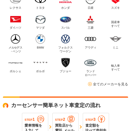
レクサス
トヨタ
ホンダ
日産
スズキ
国産車
すべて
ダイハツ
マツダ
スバル
三菱
メルセデス
BMW
フォルクス
アウディ
ミニ
・ベンツ
ワーゲン
輸入車
すべて
ポルシェ
ボルボ
プジョー
ランド
ローバー
全てのメーカーを見る
カーセンサー簡単ネット車査定の流れ
1
2
3
STEP
STEP
STEP
愛車情報を
買取店から
査定額を
入力して
電話､メール
比べて売却先