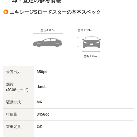
却・査定の参考情報
エキシージSロードスターの基本スペック
全長4.07m
全高1.13m
全幅1.8m
最高出力
350ps
燃費
-km/L
(JC08モード)
駆動方式
MR
排気量
3456cc
乗車定員
2名