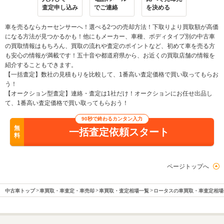
査定申し込み
でご連絡
を決める
車を売るならカーセンサーへ！選べる2つの売却方法！下取りより買取額が高価
になる方法が見つかるかも！他にもメーカー、車種、ボディタイプ別の中古車
の買取情報はもちろん、買取の流れや査定のポイントなど、初めて車を売る方
も安心の情報が満載です！五十音や都道府県から、お近くの買取店舗の情報を
紹介することもできます。
【一括査定】数社の見積もりを比較して、1番高い査定価格で買い取ってもらお
う！
【オークション型査定】連絡・査定は1社だけ！オークションにお任せ出品し
て、1番高い査定価格で買い取ってもらおう！
90秒で終わるカンタン入力
無
一括査定依頼スタート
料
ページトップへ
中古車トップ
車買取・車査定・車売却
車買取・査定相場一覧
ロータスの車買取・車査定相場