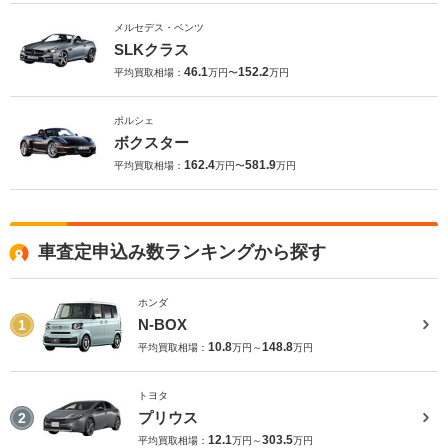
メルセデス・ベンツ
SLKクラス
46.1
152.2
平均買取相場：
万円〜
万円
ポルシェ
ボクスター
162.4
581.9
平均買取相場：
万円〜
万円
車査定申込み数ランキングから探す
ホンダ
N-BOX
1
10.8
148.8
平均買取相場：
万円～
万円
トヨタ
プリウス
2
12.1
303.5
平均買取相場：
万円～
万円