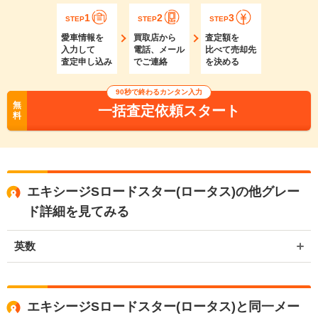
1
2
3
STEP
STEP
STEP
愛車情報を
買取店から
査定額を
入力して
電話、メール
比べて売却先
査定申し込み
でご連絡
を決める
90秒で終わるカンタン入力
無
一括査定依頼スタート
料
エキシージSロードスター(ロータス)の他グレー
ド詳細を見てみる
英数
エキシージSロードスター(ロータス)と同一メー