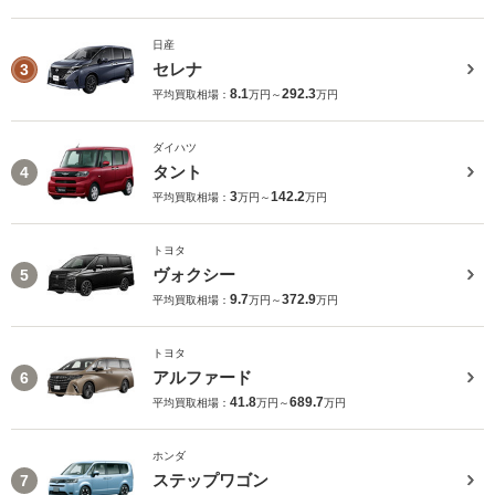
日産
セレナ
3
8.1
292.3
平均買取相場：
万円～
万円
ダイハツ
タント
4
3
142.2
平均買取相場：
万円～
万円
トヨタ
ヴォクシー
5
9.7
372.9
平均買取相場：
万円～
万円
トヨタ
アルファード
6
41.8
689.7
平均買取相場：
万円～
万円
ホンダ
ステップワゴン
7