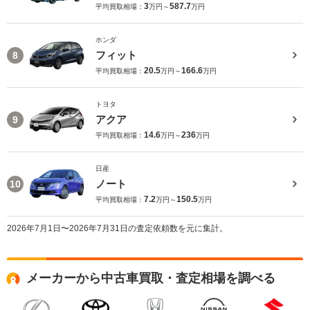
3
587.7
平均買取相場：
万円～
万円
ホンダ
フィット
8
20.5
166.6
平均買取相場：
万円～
万円
トヨタ
アクア
9
14.6
236
平均買取相場：
万円～
万円
日産
ノート
10
7.2
150.5
平均買取相場：
万円～
万円
2026年7月1日〜2026年7月31日の査定依頼数を元に集計。
メーカーから中古車買取・査定相場を調べる