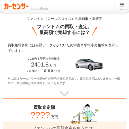
メニュー
ファントム（ロールスロイス）の車買取・車査定
ファントムの買取・査定。
最高額で売却するには？
買取相場算出には参照データが少ないため中古車平均小売相場を表示し
ています。
2026年8月平均小売相場
2401.8
万円
-1019.0
（前月比：
万円）
※上記はカーセンサー掲載物件の平均小売相場であり、査定相場ではありません。一般
的に、査定価格は小売価格より低くなります。
買取査定額
????
万円
ファントムの高額査定を狙うには、