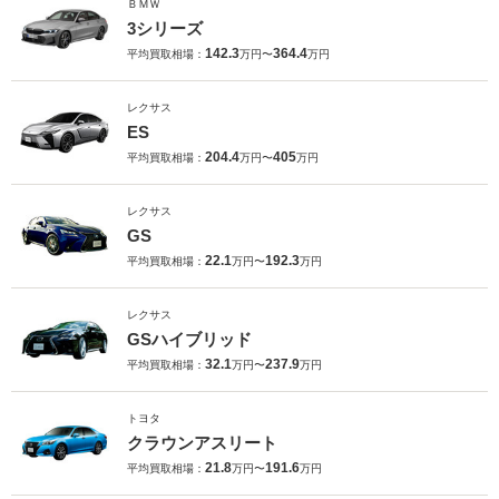
ＢＭＷ
3シリーズ
142.3
364.4
平均買取相場：
万円〜
万円
レクサス
ES
204.4
405
平均買取相場：
万円〜
万円
レクサス
GS
22.1
192.3
平均買取相場：
万円〜
万円
レクサス
GSハイブリッド
32.1
237.9
平均買取相場：
万円〜
万円
トヨタ
クラウンアスリート
21.8
191.6
平均買取相場：
万円〜
万円