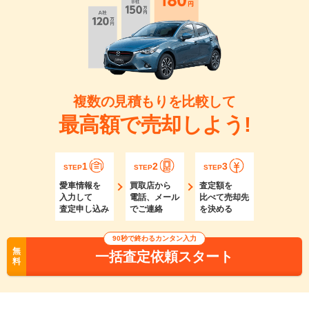
複数の見積もりを比較して
最高額で売却しよう!
1
2
3
STEP
STEP
STEP
愛車情報を
買取店から
査定額を
入力して
電話、メール
比べて売却先
査定申し込み
でご連絡
を決める
90秒で終わるカンタン入力
無
一括査定依頼スタート
料