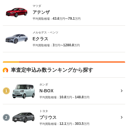
マツダ
アテンザ
43.6
79.1
平均買取相場：
万円〜
万円
メルセデス・ベンツ
Eクラス
3
1280.8
平均買取相場：
万円〜
万円
車査定申込み数ランキングから探す
ホンダ
N-BOX
1
10.8
148.8
平均買取相場：
万円～
万円
トヨタ
プリウス
2
12.1
303.5
平均買取相場：
万円～
万円