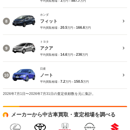
3
587.7
平均買取相場：
万円～
万円
ホンダ
フィット
8
20.5
166.6
平均買取相場：
万円～
万円
トヨタ
アクア
9
14.6
236
平均買取相場：
万円～
万円
日産
ノート
10
7.2
150.5
平均買取相場：
万円～
万円
2026年7月1日〜2026年7月31日の査定依頼数を元に集計。
メーカーから中古車買取・査定相場を調べる