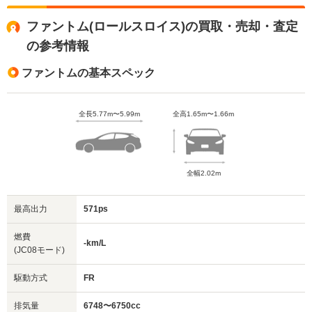
ファントム(ロールスロイス)の買取・売却・査定
の参考情報
ファントムの基本スペック
全長5.77m〜5.99m
全高1.65m〜1.66m
全幅2.02m
最高出力
571ps
燃費
-km/L
(JC08モード)
駆動方式
FR
排気量
6748〜6750cc