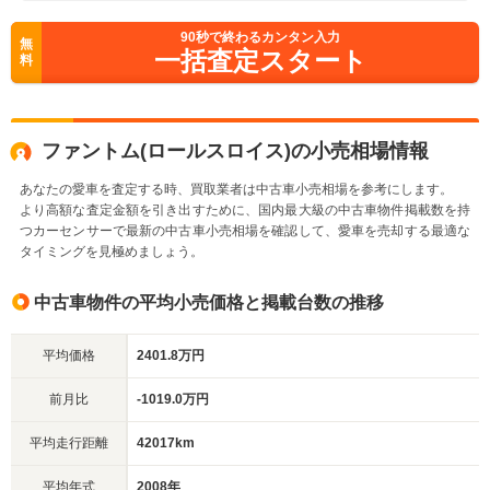
90
秒で終わるカンタン入力
無
一括査定スタート
料
ファントム(ロールスロイス)の小売相場情報
あなたの愛車を査定する時、買取業者は中古車小売相場を参考にします。
より高額な査定金額を引き出すために、国内最大級の中古車物件掲載数を持
つカーセンサーで最新の中古車小売相場を確認して、愛車を売却する最適な
タイミングを見極めましょう。
中古車物件の平均小売価格と掲載台数の推移
平均価格
2401.8万円
前月比
-1019.0万円
平均走行距離
42017km
平均年式
2008年