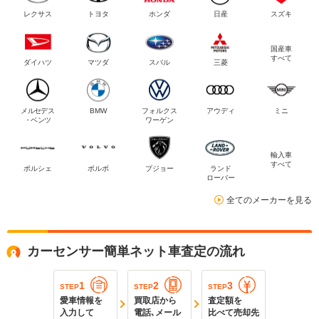
レクサス
トヨタ
ホンダ
日産
スズキ
国産車
すべて
ダイハツ
マツダ
スバル
三菱
メルセデス
BMW
フォルクス
アウディ
ミニ
・ベンツ
ワーゲン
輸入車
すべて
ポルシェ
ボルボ
プジョー
ランド
ローバー
全てのメーカーを見る
カーセンサー簡単ネット車査定の流れ
1
2
3
STEP
STEP
STEP
愛車情報を
買取店から
査定額を
入力して
電話､メール
比べて売却先