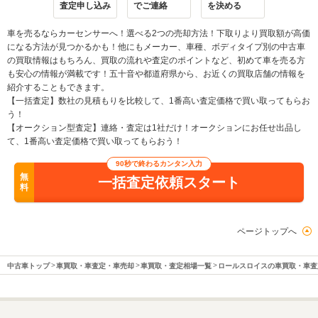
査定申し込み
でご連絡
を決める
車を売るならカーセンサーへ！選べる2つの売却方法！下取りより買取額が高価
になる方法が見つかるかも！他にもメーカー、車種、ボディタイプ別の中古車
の買取情報はもちろん、買取の流れや査定のポイントなど、初めて車を売る方
も安心の情報が満載です！五十音や都道府県から、お近くの買取店舗の情報を
紹介することもできます。
【一括査定】数社の見積もりを比較して、1番高い査定価格で買い取ってもらお
う！
【オークション型査定】連絡・査定は1社だけ！オークションにお任せ出品し
て、1番高い査定価格で買い取ってもらおう！
90秒で終わるカンタン入力
無
一括査定依頼スタート
料
ページトップへ
中古車トップ
車買取・車査定・車売却
車買取・査定相場一覧
ロールスロイスの車買取・車査