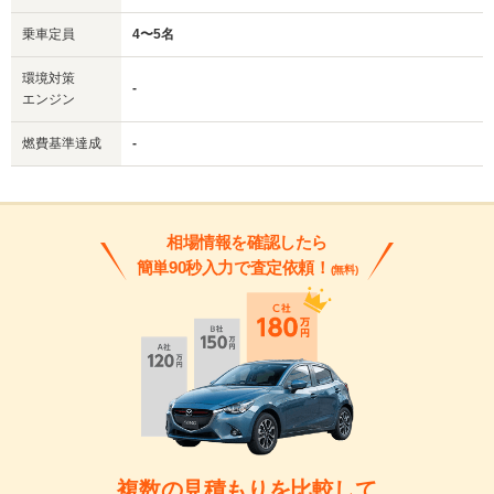
乗車定員
4〜5名
環境対策
-
エンジン
燃費基準達成
-
相場情報を確認したら
簡単90秒入力で査定依頼！
(無料)
複数の見積もりを比較して