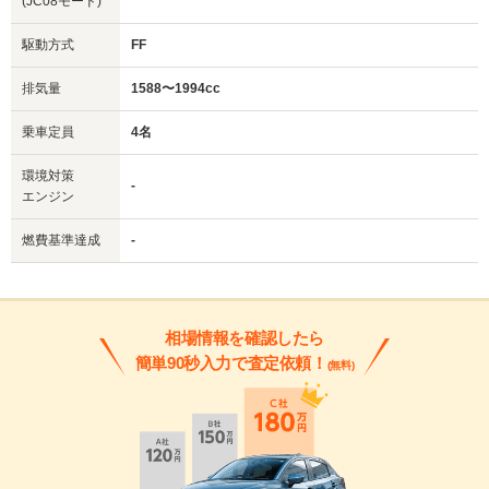
(JC08モード)
駆動方式
FF
排気量
1588〜1994cc
乗車定員
4名
環境対策
-
エンジン
燃費基準達成
-
相場情報を確認したら
簡単90秒入力で査定依頼！
(無料)