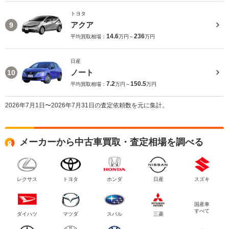
トヨタ
アクア
9
14.6
236
平均買取相場：
万円～
万円
日産
ノート
10
7.2
150.5
平均買取相場：
万円～
万円
2026年7月1日〜2026年7月31日の査定依頼数を元に集計。
メーカーから中古車買取・査定相場を調べる
レクサス
トヨタ
ホンダ
日産
スズキ
国産車
すべて
ダイハツ
マツダ
スバル
三菱