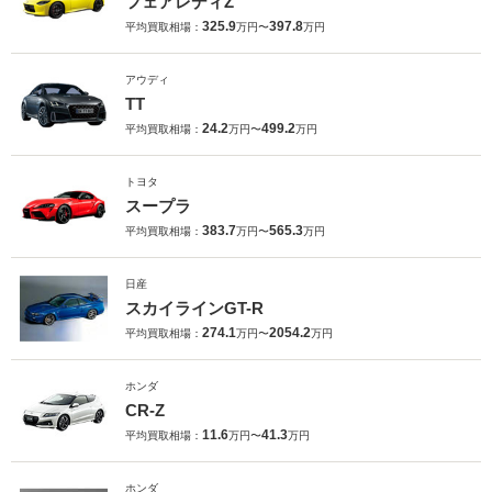
フェアレディZ
325.9
397.8
平均買取相場：
万円〜
万円
アウディ
TT
24.2
499.2
平均買取相場：
万円〜
万円
トヨタ
スープラ
383.7
565.3
平均買取相場：
万円〜
万円
日産
スカイラインGT-R
274.1
2054.2
平均買取相場：
万円〜
万円
ホンダ
CR-Z
11.6
41.3
平均買取相場：
万円〜
万円
ホンダ