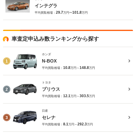
インテグラ
29.7
101.8
平均買取相場：
万円〜
万円
車査定申込み数ランキングから探す
ホンダ
N-BOX
1
10.8
148.8
平均買取相場：
万円～
万円
トヨタ
プリウス
2
12.1
303.5
平均買取相場：
万円～
万円
日産
セレナ
3
8.1
292.3
平均買取相場：
万円～
万円