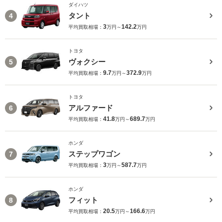
ダイハツ
タント
4
3
142.2
平均買取相場：
万円～
万円
トヨタ
ヴォクシー
5
9.7
372.9
平均買取相場：
万円～
万円
トヨタ
アルファード
6
41.8
689.7
平均買取相場：
万円～
万円
ホンダ
ステップワゴン
7
3
587.7
平均買取相場：
万円～
万円
ホンダ
フィット
8
20.5
166.6
平均買取相場：
万円～
万円