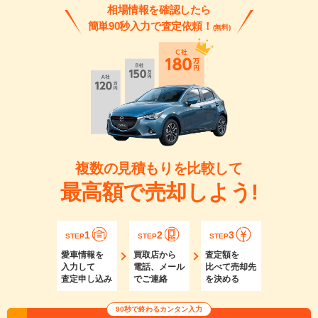
相場情報を確認したら
簡単90秒入力で査定依頼！
(無料)
複数の見積もりを比較して
最高額で売却しよう!
1
2
3
STEP
STEP
STEP
愛車情報を
買取店から
査定額を
入力して
電話、メール
比べて売却先
査定申し込み
でご連絡
を決める
90秒で終わるカンタン入力