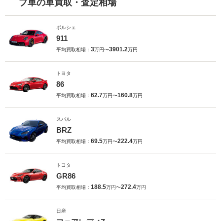
プ車の車買取・査定相場
ポルシェ
911
3
3901.2
平均買取相場：
万円〜
万円
トヨタ
86
62.7
160.8
平均買取相場：
万円〜
万円
スバル
BRZ
69.5
222.4
平均買取相場：
万円〜
万円
トヨタ
GR86
188.5
272.4
平均買取相場：
万円〜
万円
日産