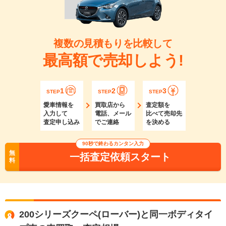
複数の見積もりを比較して
最高額で売却しよう!
1
2
3
STEP
STEP
STEP
愛車情報を
買取店から
査定額を
入力して
電話、メール
比べて売却先
査定申し込み
でご連絡
を決める
90秒で終わるカンタン入力
無
一括査定依頼スタート
料
200シリーズクーペ(ローバー)と同一ボディタイ