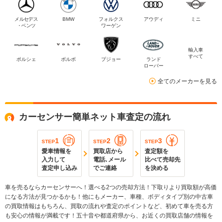
メルセデス
BMW
フォルクス
アウディ
ミニ
・ベンツ
ワーゲン
輸入車
すべて
ポルシェ
ボルボ
プジョー
ランド
ローバー
全てのメーカーを見る
カーセンサー簡単ネット車査定の流れ
1
2
3
STEP
STEP
STEP
愛車情報を
買取店から
査定額を
入力して
電話､メール
比べて売却先
査定申し込み
でご連絡
を決める
車を売るならカーセンサーへ！選べる2つの売却方法！下取りより買取額が高価
になる方法が見つかるかも！他にもメーカー、車種、ボディタイプ別の中古車
の買取情報はもちろん、買取の流れや査定のポイントなど、初めて車を売る方
も安心の情報が満載です！五十音や都道府県から、お近くの買取店舗の情報を