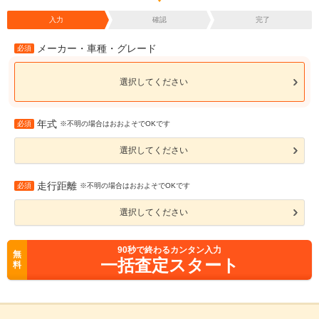
入力
確認
完了
メーカー・車種・グレード
必須
選択してください
年式
必須
※不明の場合はおおよそでOKです
選択してください
走行距離
必須
※不明の場合はおおよそでOKです
選択してください
90
秒で終わるカンタン入力
無
一括査定スタート
料