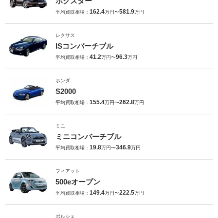
ボクスター
162.4
581.9
平均買取相場：
万円〜
万円
レクサス
ISコンバーチブル
41.2
96.3
平均買取相場：
万円〜
万円
ホンダ
S2000
155.4
262.8
平均買取相場：
万円〜
万円
ミニ
ミニコンバーチブル
19.8
346.9
平均買取相場：
万円〜
万円
フィアット
500eオープン
149.4
222.5
平均買取相場：
万円〜
万円
ポルシェ