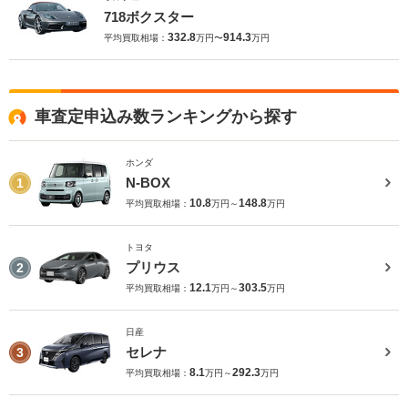
718ボクスター
332.8
914.3
平均買取相場：
万円〜
万円
車査定申込み数ランキングから探す
ホンダ
N-BOX
1
10.8
148.8
平均買取相場：
万円～
万円
トヨタ
プリウス
2
12.1
303.5
平均買取相場：
万円～
万円
日産
セレナ
3
8.1
292.3
平均買取相場：
万円～
万円