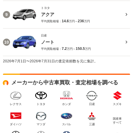
トヨタ
アクア
9
14.6
236
平均買取相場：
万円～
万円
日産
ノート
10
7.2
150.5
平均買取相場：
万円～
万円
2026年7月1日〜2026年7月31日の査定依頼数を元に集計。
メーカーから中古車買取・査定相場を調べる
レクサス
トヨタ
ホンダ
日産
スズキ
国産車
すべて
ダイハツ
マツダ
スバル
三菱