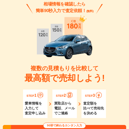
相場情報を確認したら
簡単90秒入力で査定依頼！
(無料)
複数の見積もりを比較して
最高額で売却しよう!
1
2
3
STEP
STEP
STEP
愛車情報を
買取店から
査定額を
入力して
電話、メール
比べて売却先
査定申し込み
でご連絡
を決める
90秒で終わるカンタン入力