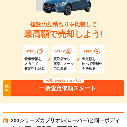
複数の見積もりを比較して
最高額で売却しよう!
1
2
3
STEP
STEP
STEP
愛車情報を
買取店から
査定額を
入力して
電話、メール
比べて売却先
査定申し込み
でご連絡
を決める
90秒で終わるカンタン入力
無
一括査定依頼スタート
料
200シリーズカブリオレ(ローバー)と同一ボディ