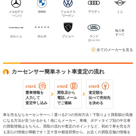
メルセデス
BMW
フォルクス
アウディ
ミニ
・ベンツ
ワーゲン
輸入車
すべて
ポルシェ
ボルボ
プジョー
ランド
ローバー
全てのメーカーを見る
カーセンサー簡単ネット車査定の流れ
1
2
3
STEP
STEP
STEP
愛車情報を
買取店から
査定額を
入力して
電話､メール
比べて売却先
査定申し込み
でご連絡
を決める
車を売るならカーセンサーへ！選べる2つの売却方法！下取りより買取額が高価
になる方法が見つかるかも！他にもメーカー、車種、ボディタイプ別の中古車
の買取情報はもちろん、買取の流れや査定のポイントなど、初めて車を売る方
も安心の情報が満載です！五十音や都道府県から、お近くの買取店舗の情報を