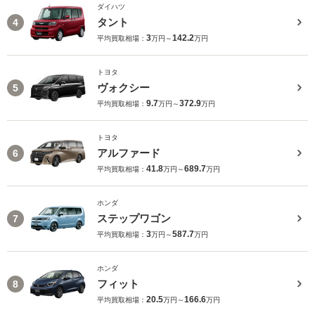
ダイハツ
タント
4
3
142.2
平均買取相場：
万円～
万円
トヨタ
ヴォクシー
5
9.7
372.9
平均買取相場：
万円～
万円
トヨタ
アルファード
6
41.8
689.7
平均買取相場：
万円～
万円
ホンダ
ステップワゴン
7
3
587.7
平均買取相場：
万円～
万円
ホンダ
フィット
8
20.5
166.6
平均買取相場：
万円～
万円