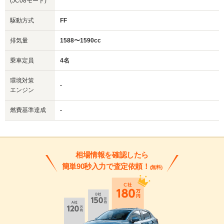
(JC08モード)
駆動方式
FF
排気量
1588〜1590cc
乗車定員
4名
環境対策
-
エンジン
燃費基準達成
-
相場情報を確認したら
簡単90秒入力で査定依頼！
(無料)