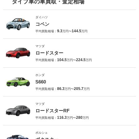
タイプ車の車買取・査定相場
ダイハツ
コペン
9.3
144.5
平均買取相場：
万円〜
万円
マツダ
ロードスター
104.5
224.5
平均買取相場：
万円〜
万円
ホンダ
S660
86.3
205.7
平均買取相場：
万円〜
万円
マツダ
ロードスターRF
116.3
280
平均買取相場：
万円〜
万円
ポルシェ