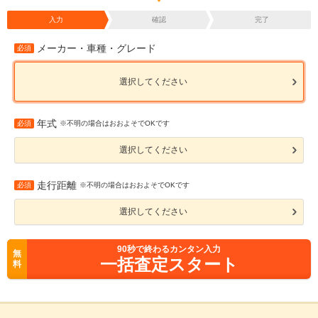
入力
確認
完了
メーカー・車種・グレード
必須
選択してください
年式
必須
※不明の場合はおおよそでOKです
選択してください
走行距離
必須
※不明の場合はおおよそでOKです
選択してください
90
秒で終わるカンタン入力
無
一括査定スタート
料