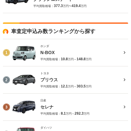
377.3
419.4
平均買取相場：
万円〜
万円
車査定申込み数ランキングから探す
ホンダ
N-BOX
1
10.8
148.8
平均買取相場：
万円～
万円
トヨタ
プリウス
2
12.1
303.5
平均買取相場：
万円～
万円
日産
セレナ
3
8.1
292.3
平均買取相場：
万円～
万円
ダイハツ