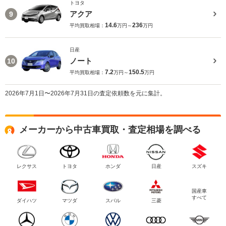
トヨタ
アクア
9
14.6
236
平均買取相場：
万円～
万円
日産
ノート
10
7.2
150.5
平均買取相場：
万円～
万円
2026年7月1日〜2026年7月31日の査定依頼数を元に集計。
メーカーから中古車買取・査定相場を調べる
レクサス
トヨタ
ホンダ
日産
スズキ
国産車
すべて
ダイハツ
マツダ
スバル
三菱