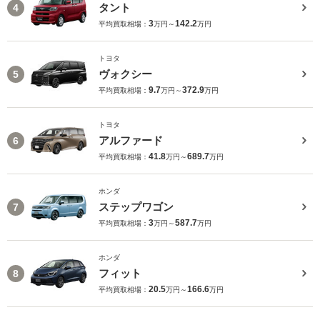
タント
4
3
142.2
平均買取相場：
万円～
万円
トヨタ
ヴォクシー
5
9.7
372.9
平均買取相場：
万円～
万円
トヨタ
アルファード
6
41.8
689.7
平均買取相場：
万円～
万円
ホンダ
ステップワゴン
7
3
587.7
平均買取相場：
万円～
万円
ホンダ
フィット
8
20.5
166.6
平均買取相場：
万円～
万円