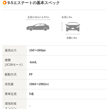
9-5エステートの基本スペック
全長4.82m〜4.87m
全高1.5m
全幅1.8m
最高出力
150〜260ps
燃費
-km/L
(JC08モード)
駆動方式
FF
排気量
1984〜2962cc
乗車定員
5名
環境対策
-
エンジン