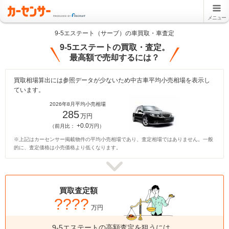
メニュー
9-5エステート（サーブ）の車買取・車査定
9-5エステートの買取・査定。
最高額で売却するには？
買取相場算出には参照データが少ないため中古車平均小売相場を表示し
ています。
2026年8月平均小売相場
285
万円
+0.0
（前月比：
万円）
※上記はカーセンサー掲載物件の平均小売相場であり、査定相場ではありません。一般
的に、査定価格は小売価格より低くなります。
買取査定額
????
万円
9-5エステートの高額査定を狙うには、