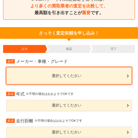
より多くの買取業者の査定を比較して、
最高額を引き出すことが
重要
です。
さっそく査定依頼を申し込み！
入力
確認
完了
メーカー・車種・グレード
必須
選択してください
年式
必須
※不明の場合はおおよそでOKです
選択してください
走行距離
必須
※不明の場合はおおよそでOKです
選択してください