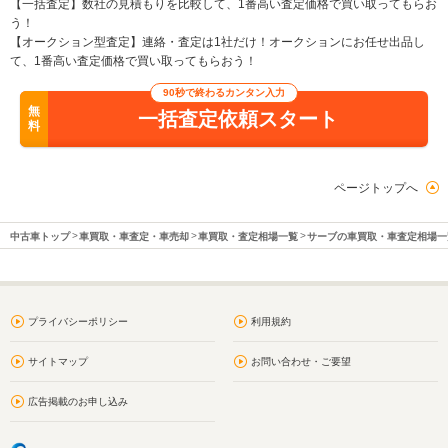
【一括査定】数社の見積もりを比較して、1番高い査定価格で買い取ってもらお
う！
【オークション型査定】連絡・査定は1社だけ！オークションにお任せ出品し
て、1番高い査定価格で買い取ってもらおう！
90秒で終わるカンタン入力
無
一括査定依頼スタート
料
ページトップへ
中古車トップ
車買取・車査定・車売却
車買取・査定相場一覧
サーブの車買取・車査定相場一
プライバシーポリシー
利用規約
サイトマップ
お問い合わせ・ご要望
広告掲載のお申し込み