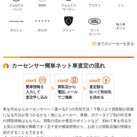
メルセデス
BMW
フォルクス
アウディ
ミニ
・ベンツ
ワーゲン
輸入車
すべて
ポルシェ
ボルボ
プジョー
ランド
ローバー
全てのメーカーを見る
カーセンサー簡単ネット車査定の流れ
1
2
3
STEP
STEP
STEP
愛車情報を
買取店から
査定額を
入力して
電話､メール
比べて売却先
査定申し込み
でご連絡
を決める
車を売るならカーセンサーへ！選べる2つの売却方法！下取りより買取額が高価
になる方法が見つかるかも！他にもメーカー、車種、ボディタイプ別の中古車
の買取情報はもちろん、買取の流れや査定のポイントなど、初めて車を売る方
も安心の情報が満載です！五十音や都道府県から、お近くの買取店舗の情報を
紹介することもできます。