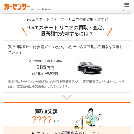
メニュー
9-5エステート（サーブ） リニアの車買取・車査定
9-5エステート リニアの買取・査定。
最高額で売却するには？
買取相場算出には参照データが少ないため中古車平均小売相場を表示し
ています。
2026年8月平均小売相場
285
万円
+0.0
（前月比：
万円）
※上記はカーセンサー掲載物件の平均小売相場であり、査定相場ではありません。一般
的に、査定価格は小売価格より低くなります。
買取査定額
????
万円
9-5エステートの高額査定を狙うには、