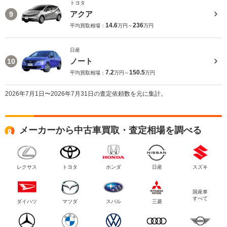
トヨタ
アクア
9
14.6
236
平均買取相場：
万円～
万円
日産
ノート
10
7.2
150.5
平均買取相場：
万円～
万円
2026年7月1日〜2026年7月31日の査定依頼数を元に集計。
メーカーから中古車買取・査定相場を調べる
レクサス
トヨタ
ホンダ
日産
スズキ
国産車
すべて
ダイハツ
マツダ
スバル
三菱