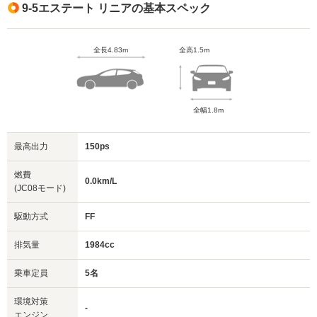
9-5エステート リニアの基本スペック
全長4.83m
全高1.5m
全幅1.8m
最高出力
150ps
燃費
0.0km/L
(JC08モード)
駆動方式
FF
排気量
1984cc
乗車定員
5名
環境対策
-
エンジン