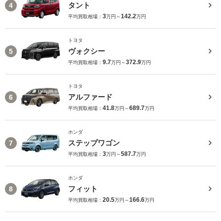
タント
4
3
142.2
平均買取相場：
万円～
万円
トヨタ
ヴォクシー
5
9.7
372.9
平均買取相場：
万円～
万円
トヨタ
アルファード
6
41.8
689.7
平均買取相場：
万円～
万円
ホンダ
ステップワゴン
7
3
587.7
平均買取相場：
万円～
万円
ホンダ
フィット
8
20.5
166.6
平均買取相場：
万円～
万円