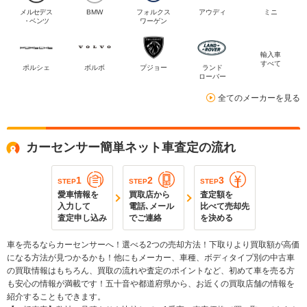
メルセデス
BMW
フォルクス
アウディ
ミニ
・ベンツ
ワーゲン
輸入車
すべて
ポルシェ
ボルボ
プジョー
ランド
ローバー
全てのメーカーを見る
カーセンサー簡単ネット車査定の流れ
1
2
3
STEP
STEP
STEP
愛車情報を
買取店から
査定額を
入力して
電話､メール
比べて売却先
査定申し込み
でご連絡
を決める
車を売るならカーセンサーへ！選べる2つの売却方法！下取りより買取額が高価
になる方法が見つかるかも！他にもメーカー、車種、ボディタイプ別の中古車
の買取情報はもちろん、買取の流れや査定のポイントなど、初めて車を売る方
も安心の情報が満載です！五十音や都道府県から、お近くの買取店舗の情報を
紹介することもできます。