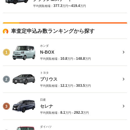
377.3
419.4
平均買取相場：
万円〜
万円
車査定申込み数ランキングから探す
ホンダ
N-BOX
1
10.8
148.8
平均買取相場：
万円～
万円
トヨタ
プリウス
2
12.1
303.5
平均買取相場：
万円～
万円
日産
セレナ
3
8.1
292.3
平均買取相場：
万円～
万円
ダイハツ