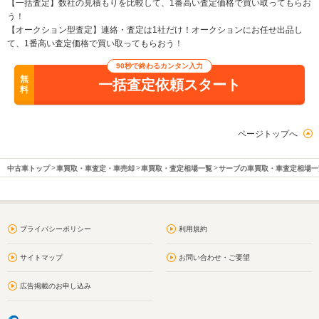
【一括査定】数社の見積もりを比較して、1番高い査定価格で買い取ってもらお
う！
【オークション型査定】連絡・査定は1社だけ！オークションにお任せ出品し
て、1番高い査定価格で買い取ってもらおう！
90秒で終わるカンタン入力
無
一括査定依頼スタート
料
ページトップへ
中古車トップ
車買取・車査定・車売却
車買取・査定相場一覧
サーブの車買取・車査定相場一
プライバシーポリシー
利用規約
サイトマップ
お問い合わせ・ご要望
広告掲載のお申し込み