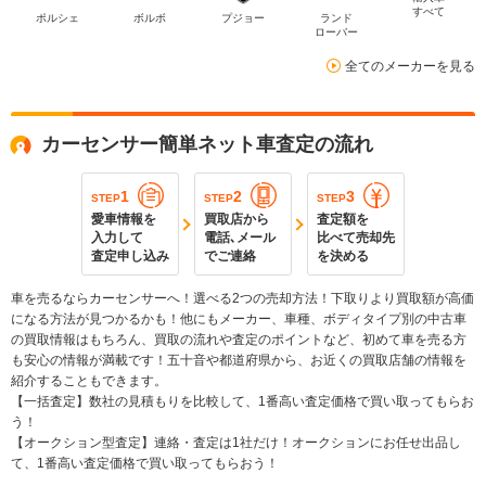
すべて
ポルシェ
ボルボ
プジョー
ランド
ローバー
全てのメーカーを見る
カーセンサー簡単ネット車査定の流れ
1
2
3
STEP
STEP
STEP
愛車情報を
買取店から
査定額を
入力して
電話､メール
比べて売却先
査定申し込み
でご連絡
を決める
車を売るならカーセンサーへ！選べる2つの売却方法！下取りより買取額が高価
になる方法が見つかるかも！他にもメーカー、車種、ボディタイプ別の中古車
の買取情報はもちろん、買取の流れや査定のポイントなど、初めて車を売る方
も安心の情報が満載です！五十音や都道府県から、お近くの買取店舗の情報を
紹介することもできます。
【一括査定】数社の見積もりを比較して、1番高い査定価格で買い取ってもらお
う！
【オークション型査定】連絡・査定は1社だけ！オークションにお任せ出品し
て、1番高い査定価格で買い取ってもらおう！