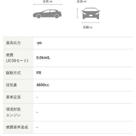
全長-m
全高-m
全幅-m
最高出力
-ps
燃費
0.0km/L
(JC08モード)
駆動方式
FR
排気量
4600cc
乗車定員
-
環境対策
-
エンジン
燃費基準達成
-