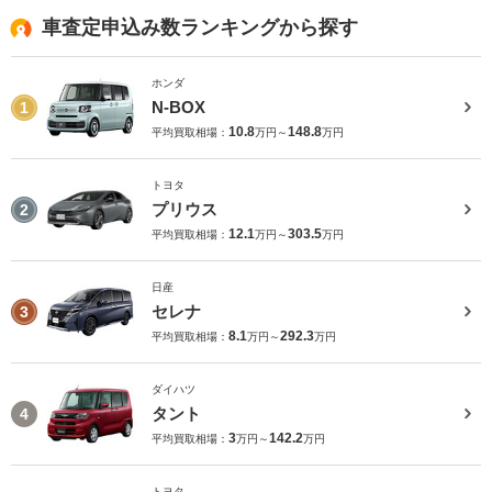
車査定申込み数ランキングから探す
ホンダ
N-BOX
1
10.8
148.8
平均買取相場：
万円～
万円
トヨタ
プリウス
2
12.1
303.5
平均買取相場：
万円～
万円
日産
セレナ
3
8.1
292.3
平均買取相場：
万円～
万円
ダイハツ
タント
4
3
142.2
平均買取相場：
万円～
万円
トヨタ