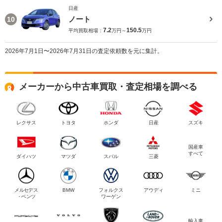
日産
ノート
10
7.2
150.5
平均買取相場：
万円～
万円
2026年7月1日〜2026年7月31日の査定依頼数を元に集計。
メーカーから中古車買取・査定相場を調べる
レクサス
トヨタ
ホンダ
日産
スズキ
国産車
すべて
ダイハツ
マツダ
スバル
三菱
メルセデス
BMW
フォルクス
アウディ
ミニ
・ベンツ
ワーゲン
輸入車