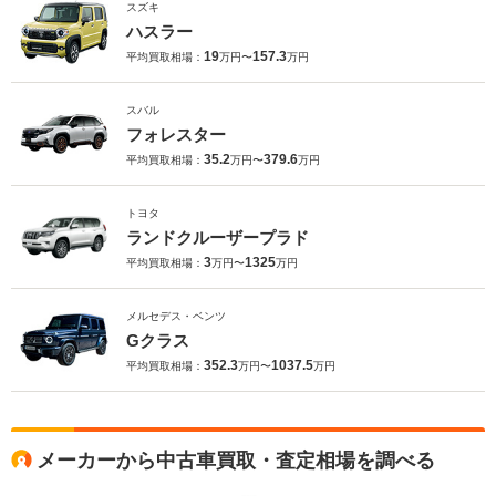
スズキ
ハスラー
19
157.3
平均買取相場：
万円〜
万円
スバル
フォレスター
35.2
379.6
平均買取相場：
万円〜
万円
トヨタ
ランドクルーザープラド
3
1325
平均買取相場：
万円〜
万円
メルセデス・ベンツ
Gクラス
352.3
1037.5
平均買取相場：
万円〜
万円
メーカーから中古車買取・査定相場を調べる