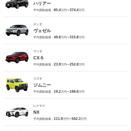
ハリアー
85.4
374.4
平均買取相場：
万円〜
万円
ホンダ
ヴェゼル
49.8
315.8
平均買取相場：
万円〜
万円
マツダ
CX-5
23.9
252.8
平均買取相場：
万円〜
万円
スズキ
ジムニー
19.2
188.6
平均買取相場：
万円〜
万円
レクサス
NX
111.9
502.3
平均買取相場：
万円〜
万円