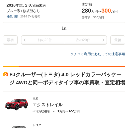
査定額
2016
2.0
年式 /
万km未満
280
300
ブルー系 / 修復歴なし
万円〜
万円
神奈川県
2019
年
4
月売却
売却額：
300
万円
1
/1
最初
前の20件
次の20件
最後
クチコミ利用にあたっての注意事項
FJクルーザー(トヨタ) 4.0 レッドカラーパッケー
ジ 4WDと同一ボディタイプ車の車買取・査定相場
日産
エクストレイル
20.1
322
平均買取相場：
万円〜
万円
トヨタ