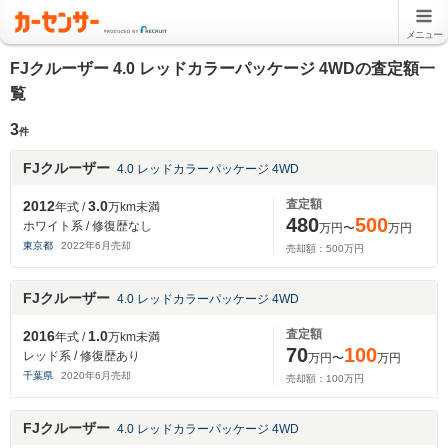
メニュー
FJクルーザー 4.0 レッドカラーパッケージ 4WDの査定額一
覧
3
件
FJクルーザー
4.0 レッドカラーパッケージ 4WD
査定額
2012
3.0
年式 /
万km未満
480
500
ホワイト系 / 修復歴なし
万円〜
万円
東京都
2022
年
6
月売却
売却額：
500
万円
FJクルーザー
4.0 レッドカラーパッケージ 4WD
査定額
2016
1.0
年式 /
万km未満
70
100
レッド系 / 修復歴あり
万円〜
万円
千葉県
2020
年
6
月売却
売却額：
100
万円
FJクルーザー
4.0 レッドカラーパッケージ 4WD