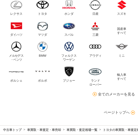
レクサス
トヨタ
ホンダ
日産
スズキ
国産車
すべて
ダイハツ
マツダ
スバル
三菱
メルセデス
BMW
フォルクス
アウディ
ミニ
・ベンツ
ワーゲン
輸入車
すべて
ポルシェ
ボルボ
プジョー
ランド
ローバー
全てのメーカーを見る
ページトップへ
中古車トップ
車買取・車査定・車売却
車買取・査定相場一覧
トヨタの車買取・車査定