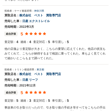
投稿者：ケーイ
都道府県：
神奈川県
買取店名：
株式会社 ベスト 買取専門店
売却した車：
日産 エクストレイル
売却時期：2022年3月
5
総合評価
4
4
5
5
査定額：
連絡：
査定対応：
車引渡し：
他の店舗より査定額が大きく、こちらの要望に応えてくれた。他店の状況も
みてくれて、こちらが納得するまで相談に乗ってくれた。車もよく見てくれ
て細かいとこらもまで調べてくれた。
投稿者：トリトン
都道府県：
東京都
買取店名：
株式会社 ベスト 買取専門店
売却した車：
日産 リーフ
売却時期：2021年12月
5
総合評価
5
3
5
5
査定額：
連絡：
査定対応：
車引渡し：
事故車の引き取りだったので、引き取り後の手続き等すべてをこちらの手出