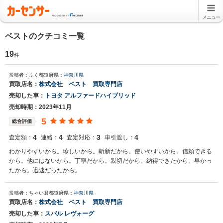
メニュー
ベストのクチコミ一覧
19
件
投稿者：ふく
都道府県：
神奈川県
買取店名：
株式会社 ベスト 買取専門店
売却した車：
トヨタ アルファードハイブリッド
売却時期：2023年11月
5
総合評価
4
4
3
4
査定額：
連絡：
査定対応：
車引渡し：
わかりやすいから。珍しいから。斬新だから。使いやすいから。信頼できる
から。他にはないから。丁寧だから。親切だから。納得できたから。早かっ
たから。迅速だったから。
投稿者：ちゃい君
都道府県：
神奈川県
買取店名：
株式会社 ベスト 買取専門店
売却した車：
スバル レヴォーグ