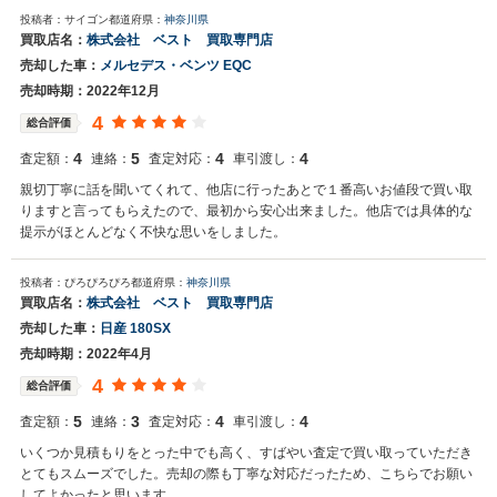
投稿者：サイゴン
都道府県：
神奈川県
買取店名：
株式会社 ベスト 買取専門店
売却した車：
メルセデス・ベンツ EQC
売却時期：2022年12月
4
総合評価
4
5
4
4
査定額：
連絡：
査定対応：
車引渡し：
親切丁寧に話を聞いてくれて、他店に行ったあとで１番高いお値段で買い取
りますと言ってもらえたので、最初から安心出来ました。他店では具体的な
提示がほとんどなく不快な思いをしました。
投稿者：ぴろぴろぴろ
都道府県：
神奈川県
買取店名：
株式会社 ベスト 買取専門店
売却した車：
日産 180SX
売却時期：2022年4月
4
総合評価
5
3
4
4
査定額：
連絡：
査定対応：
車引渡し：
いくつか見積もりをとった中でも高く、すばやい査定で買い取っていただき
とてもスムーズでした。売却の際も丁寧な対応だったため、こちらでお願い
してよかったと思います。