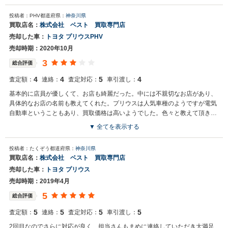
投稿者：PHV
都道府県：
神奈川県
買取店名：
株式会社 ベスト 買取専門店
売却した車：
トヨタ プリウスPHV
売却時期：2020年10月
3
総合評価
4
4
5
4
査定額：
連絡：
査定対応：
車引渡し：
基本的に店員が優しくて、お店も綺麗だった。中には不親切なお店があり、
具体的なお店の名前も教えてくれた。プリウスは人気車種のようですが電気
自動車ということもあり、買取価格は高いようでした。色々と教えて頂き有
り難かった。
▼ 全てを表示する
投稿者：たくぞう
都道府県：
神奈川県
買取店名：
株式会社 ベスト 買取専門店
売却した車：
トヨタ プリウス
売却時期：2019年4月
5
総合評価
5
5
5
5
査定額：
連絡：
査定対応：
車引渡し：
2回目なのでさらに対応が良く、担当さんもまめに連絡していただき大満足