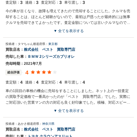
3
3
3
3
査定額：
連絡：
査定対応：
車引渡し：
今の車が古くなり、故障も増えてきたので売却することにした。クルマを売
却することは、ほとんど経験がないので、最初は戸惑ったが最終的には無事
クルマを売却できてよかったです。査定金額については古いクルマなのでし
ょうがないと思う。
▼ 全てを表示する
投稿者：タマちゃん
都道府県：
東京都
買取店名：
株式会社 ベスト 買取専門店
売却した車：
ＢＭＷ 2シリーズカブリオレ
売却時期：2021年7月
4
総合評価
4
4
4
4
査定額：
連絡：
査定対応：
車引渡し：
車の1回目の車検の機会に売却をすることにしました。ネット上の一括査定
の買取予定価格で一番高かったのが「ベスト 買取専門店」でした。実際に
ご対応頂いた営業マンの方の対応も良く好印象でした。積極、対応スピー
ド、査定額を総合的に判断して満足しています。
▼ 全てを表示する
投稿者：あかさ
都道府県：
神奈川県
買取店名：
株式会社 ベスト 買取専門店
売却した車：
トヨタ クラウンアスリート