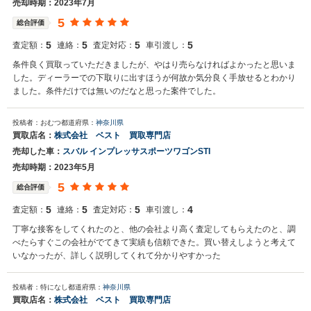
売却時期：2023年7月
5
総合評価
5
5
5
5
査定額：
連絡：
査定対応：
車引渡し：
条件良く買取っていただきましたが、やはり売らなければよかったと思いま
した。ディーラーでの下取りに出すほうが何故か気分良く手放せるとわかり
ました。条件だけでは無いのだなと思った案件でした。
投稿者：おむつ
都道府県：
神奈川県
買取店名：
株式会社 ベスト 買取専門店
売却した車：
スバル インプレッサスポーツワゴンSTI
売却時期：2023年5月
5
総合評価
5
5
5
4
査定額：
連絡：
査定対応：
車引渡し：
丁寧な接客をしてくれたのと、他の会社より高く査定してもらえたのと、調
べたらすぐこの会社がでてきて実績も信頼できた。買い替えしようと考えて
いなかったが、詳しく説明してくれて分かりやすかった
投稿者：特になし
都道府県：
神奈川県
買取店名：
株式会社 ベスト 買取専門店