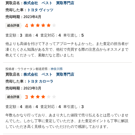
買取店名：
株式会社 ベスト 買取専門店
売却した車：
トヨタ ヴィッツ
売却時期：2023年4月
4
総合評価
3
4
4
5
査定額：
連絡：
査定対応：
車引渡し：
他よりも高値を付けて下さってアプローチもよかった。また査定の担当者が
凄くたくさん知識がある方で、他社で売買する際の注意点からオススメまで
教えてくださって、素敵だなと思いました
投稿者：ウラオータン
都道府県：
神奈川県
買取店名：
株式会社 ベスト 買取専門店
売却した車：
トヨタ カローラ
売却時期：2023年3月
3
総合評価
4
4
4
3
査定額：
連絡：
査定対応：
車引渡し：
年数もかなり行っており、あまり大した値段で売り払えるとは思っていませ
んでした。しかし丁寧に査定していただき、また査定ポイントも丁寧に解説
していただき高く見積もっていただけたので感謝しております。