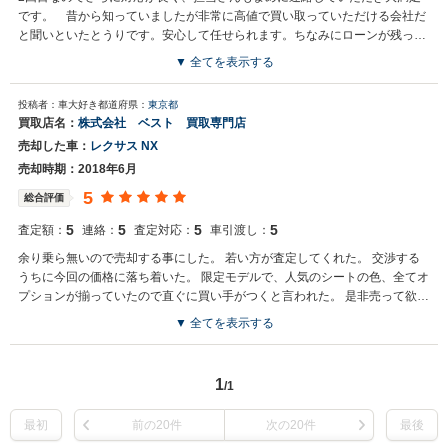
です。 昔から知っていましたが非常に高値で買い取っていただける会社だ
と聞いといたとうりです。安心して任せられます。ちなみにローンが残って
いても買い取りしてくれます。
▼ 全てを表示する
投稿者：車大好き
都道府県：
東京都
買取店名：
株式会社 ベスト 買取専門店
売却した車：
レクサス NX
売却時期：2018年6月
5
総合評価
5
5
5
5
査定額：
連絡：
査定対応：
車引渡し：
余り乗ら無いので売却する事にした。 若い方が査定してくれた。 交渉する
うちに今回の価格に落ち着いた。 限定モデルで、人気のシートの色、全てオ
プションが揃っていたので直ぐに買い手がつくと言われた。 是非売って欲し
いという姿勢が好感触だった。
▼ 全てを表示する
1
/1
最初
前の20件
次の20件
最後