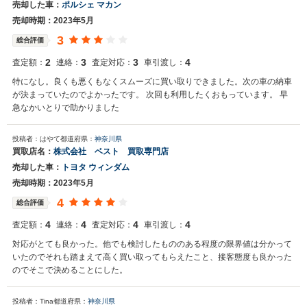
売却した車：
ポルシェ マカン
売却時期：2023年5月
3
総合評価
2
3
3
4
査定額：
連絡：
査定対応：
車引渡し：
特になし。良くも悪くもなくスムーズに買い取りできました。次の車の納車
が決まっていたのでよかったです。 次回も利用したくおもっています。 早
急なかいとりで助かりました
投稿者：はやて
都道府県：
神奈川県
買取店名：
株式会社 ベスト 買取専門店
売却した車：
トヨタ ウィンダム
売却時期：2023年5月
4
総合評価
4
4
4
4
査定額：
連絡：
査定対応：
車引渡し：
対応がとても良かった。他でも検討したもののある程度の限界値は分かって
いたのでそれも踏まえて高く買い取ってもらえたこと、接客態度も良かった
のでそこで決めることにした。
投稿者：Tina
都道府県：
神奈川県