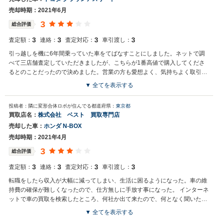
売却時期：2021年6月
3
総合評価
3
3
3
3
査定額：
連絡：
査定対応：
車引渡し：
引っ越しを機に6年間乗っていた車をてばなすことにしました。ネットで調
べて三店舗査定していただきましたが、こちらが1番高値で購入してくださ
るとのことだったので決めました。営業の方も愛想よく、気持ちよく取引出
来たので良かったです
▼ 全てを表示する
投稿者：隣に変形合体ロボが住んでる
都道府県：
東京都
買取店名：
株式会社 ベスト 買取専門店
売却した車：
ホンダ N-BOX
売却時期：2021年4月
3
総合評価
3
3
3
3
査定額：
連絡：
査定対応：
車引渡し：
転職をしたら収入が大幅に減ってしまい、生活に困るようになった。車の維
持費の確保が難しくなったので、仕方無しに手放す事になった。 インターネ
ットで車の買取を検索したところ、何社か出て来たので、何となく聞いたこ
とのある会社に決めて電話してみました。
▼ 全てを表示する