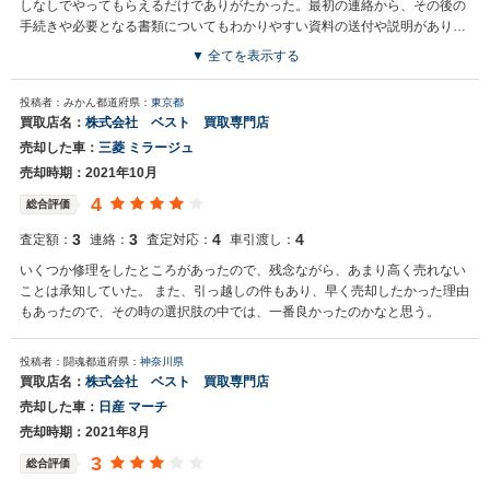
しなしでやってもらえるだけでありがたかった。最初の連絡から、その後の
手続きや必要となる書類についてもわかりやすい資料の送付や説明があり、
とても親切に対応していただき、大変感謝しています。
▼ 全てを表示する
投稿者：みかん
都道府県：
東京都
買取店名：
株式会社 ベスト 買取専門店
売却した車：
三菱 ミラージュ
売却時期：2021年10月
4
総合評価
3
3
4
4
査定額：
連絡：
査定対応：
車引渡し：
いくつか修理をしたところがあったので、残念ながら、あまり高く売れない
ことは承知していた。 また、引っ越しの件もあり、早く売却したかった理由
もあったので、その時の選択肢の中では、一番良かったのかなと思う。
投稿者：闘魂
都道府県：
神奈川県
買取店名：
株式会社 ベスト 買取専門店
売却した車：
日産 マーチ
売却時期：2021年8月
3
総合評価