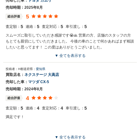
売却した車：
トヨタ カムリ
売却時期：2025年8月
5
総合評価
5
5
5
5
査定額：
連絡：
査定対応：
車引渡し：
スムーズに取引していただき感謝です😭🙏 営業の方、店舗のスタッフの方
もとても親切にしていただきました。 今後の車のことで何かあればまず相談
したいと思ってます！ この度はありがとうございました。
▼ 全てを表示する
投稿者：H
都道府県：
愛知県
買取店名：
ネクステージ 大高店
売却した車：
マツダ CX-5
売却時期：2024年8月
4
総合評価
5
4
4
5
査定額：
連絡：
査定対応：
車引渡し：
満足です！
▼ 全てを表示する