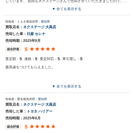
しています。 前回もネクステージさんで売却させていただきましたので、今
後もネクステージさんに積極的にお願いしたいと思います。
▼ 全てを表示する
投稿者：ともき
都道府県：
愛知県
買取店名：
ネクステージ 大高店
売却した車：
日産 セレナ
売却時期：2025年9月
5
総合評価
5
5
5
5
査定額：
連絡：
査定対応：
車引渡し：
最高値をつけてもらえました。
▼ 全てを表示する
投稿者：匿名
都道府県：
愛知県
買取店名：
ネクステージ 大高店
売却した車：
トヨタ ハリアー
売却時期：2025年8月
5
総合評価