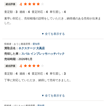
4
総合評価
3
4
4
4
査定額：
連絡：
査定対応：
車引渡し：
素早い対応と、売却相場の説明をしていただき，納得感のある売却が出来ま
した。
▼ 全てを表示する
投稿者：おうじ
都道府県：
愛知県
買取店名：
ネクステージ 大高店
売却した車：
スバル インプレッサハッチバック
売却時期：2026年1月
4
総合評価
4
4
4
3
査定額：
連絡：
査定対応：
車引渡し：
丁寧に対応していただき、納得して売却できました。
▼ 全てを表示する
投稿者：ばんちゃん
都道府県：
愛知県