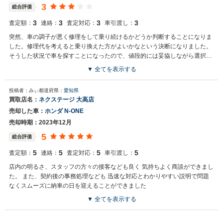
3
総合評価
3
3
3
3
査定額：
連絡：
査定対応：
車引渡し：
突然、車の調子が悪く修理をして乗り続けるかどうか判断することになりま
した。修理代を考えると乗り換えた方がよいかなという決断になりました。
そうした状況で車を探すことになったので、値段的には妥協しながら選択す
ることになりました。
▼ 全てを表示する
投稿者：みぃ
都道府県：
愛知県
買取店名：
ネクステージ 大高店
売却した車：
ホンダ N-ONE
売却時期：2023年12月
5
総合評価
5
5
5
5
査定額：
連絡：
査定対応：
車引渡し：
店内の明るさ、スタッフの方々の接客なども良く 気持ちよく商談ができまし
た。 また、契約後の事務処理なども 迅速な対応とわかりやすい説明で問題
なくスムーズに納車の日を迎えることができました
▼ 全てを表示する