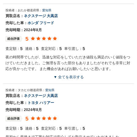
投稿者：おたか
都道府県：
愛知県
買取店名：
ネクステージ 大高店
売却した車：
ホンダ フリード
売却時期：2024年8月
5
総合評価
5
5
5
5
査定額：
連絡：
査定対応：
車引渡し：
夜の時間帯でしたが、迅速な対応をしていただき値段も満足のいく値段をつ
けていただきました。ご無理を言った部分もありましたがそれでも非常に対
応が良かったです。 また機会があればお願いしたいと思います。
▼ 全てを表示する
投稿者：タカヒロ
都道府県：
愛知県
買取店名：
ネクステージ 大高店
売却した車：
トヨタ ハリアー
売却時期：2024年8月
5
総合評価
5
5
5
5
査定額：
連絡：
査定対応：
車引渡し：