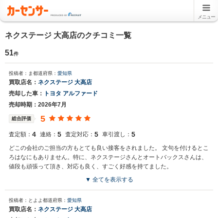
メニュー
ネクステージ 大高店のクチコミ一覧
51
件
投稿者：ま
都道府県：
愛知県
買取店名：
ネクステージ 大高店
売却した車：
トヨタ アルファード
売却時期：2026年7月
5
総合評価
4
5
5
5
査定額：
連絡：
査定対応：
車引渡し：
どこの会社のご担当の方もとても良い接客をされました。 文句を付けるとこ
ろはなにもありません。特に、ネクステージさんとオートバックスさんは、
値段も頑張って頂き、対応も良く、すごく好感を持てました。
▼ 全てを表示する
投稿者：とよよ
都道府県：
愛知県
買取店名：
ネクステージ 大高店