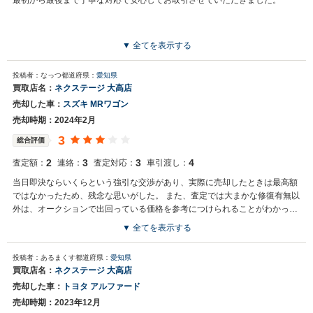
最初から最後まで丁寧な対応で安心してお取引させていただきました。
▼ 全てを表示する
投稿者：なっつ
都道府県：
愛知県
買取店名：
ネクステージ 大高店
売却した車：
スズキ MRワゴン
売却時期：2024年2月
3
総合評価
2
3
3
4
査定額：
連絡：
査定対応：
車引渡し：
当日即決ならいくらという強引な交渉があり、実際に売却したときは最高額
ではなかったため、残念な思いがした。 また、査定では大まかな修復有無以
外は、オークションで出回っている価格を参考につけられることがわかっ
た。
▼ 全てを表示する
投稿者：あるまくす
都道府県：
愛知県
買取店名：
ネクステージ 大高店
売却した車：
トヨタ アルファード
売却時期：2023年12月