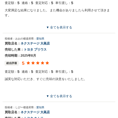
5
5
5
5
査定額：
連絡：
査定対応：
車引渡し：
大変満足な結果になりました。 また機会がありましたら利用させて頂きま
す。
▼ 全てを表示する
投稿者：おおの
都道府県：
愛知県
買取店名：
ネクステージ 大高店
売却した車：
トヨタ プリウス
売却時期：2025年8月
5
総合評価
5
5
5
5
査定額：
連絡：
査定対応：
車引渡し：
誠実な対応いただき、すぐに売却の決意をいたしました。
▼ 全てを表示する
投稿者：しびー
都道府県：
愛知県
買取店名：
ネクステージ 大高店