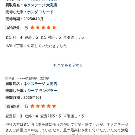
買取店名：
ネクステージ 大高店
売却した車：
ホンダ フリード
売却時期：2025年10月
5
総合評価
4
5
5
5
査定額：
連絡：
査定対応：
車引渡し：
迅速で丁寧に対応していただきました
▼ 全てを表示する
投稿者：masa
都道府県：
愛知県
買取店名：
ネクステージ 大高店
売却した車：
ジープ ラングラー
売却時期：2025年9月
5
総合評価
3
4
5
5
査定額：
連絡：
査定対応：
車引渡し：
他社の方は査定時に車を雑に扱う方がいて大変不快でしたが、ネクステージ
さんは綺麗に車を扱っていただき、且つ最高額を出していただけたので満足