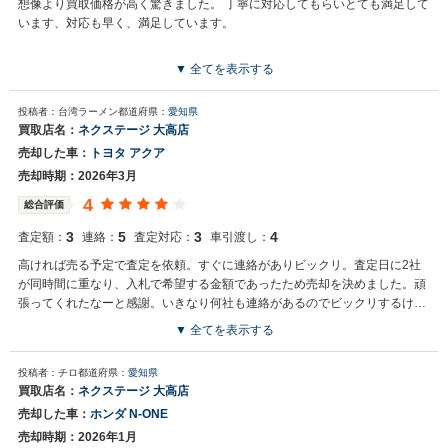
想像より買取価格が高く驚きました。 丁寧に対応してもらいとても満足して
います、対応も早く、満足しています。
▼ 全てを表示する
投稿者：台湾ラーメン
都道府県：
愛知県
買取店名：
ネクステージ 大高店
売却した車：
トヨタ アクア
売却時期：2026年3月
4
総合評価
3
5
3
4
査定額：
連絡：
査定対応：
車引渡し：
高ければ売る予定で査定を依頼。すぐに連絡がありビックリ。査定日に2社
が同時間に重なり、入札で希望する金額であったため売却を決めました。頑
張ってくれたなーと感謝。いきなり何社も連絡があるのでビックリするけ
ど、入札はいいかなっと思いました。
▼ 全てを表示する
投稿者：チロ
都道府県：
愛知県
買取店名：
ネクステージ 大高店
売却した車：
ホンダ N-ONE
売却時期：2026年1月