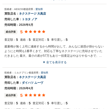
投稿者：AE9153
都道府県：
愛知県
買取店名：
ネクステージ 大高店
売却した車：
トヨタ ノア
売却時期：2026年4月
5
総合評価
5
5
5
5
査定額：
連絡：
査定対応：
車引渡し：
裁量権が無く上司に連絡するから時間がおして、みんなに迷惑が掛からない
ようにと時間も1番早くきて、対応も丁寧なネクステージに売却させていた
だきました 最大、最小の差が57万もあり一括査定はやはりやるべきで、や
ってよかったと思っています 次回も売却時は活用させていただきます
▼ 全てを表示する
投稿者：ミルクプリン
都道府県：
愛知県
買取店名：
ネクステージ 大高店
売却した車：
ダイハツ ムーヴ
売却時期：2026年4月
5
総合評価
5
5
5
5
査定額：
連絡：
査定対応：
車引渡し：