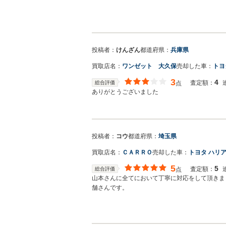
投稿者：
けんざん
都道府県：
兵庫県
買取店名：
ワンゼット 大久保
売却した車：
トヨ
3
4
査定額：
総合評価
点
ありがとうございました
投稿者：
コウ
都道府県：
埼玉県
買取店名：
ＣＡＲＲＯ
売却した車：
トヨタ ハリ
5
5
査定額：
総合評価
点
山本さんに全てにおいて丁寧に対応をして頂きま
舗さんです。