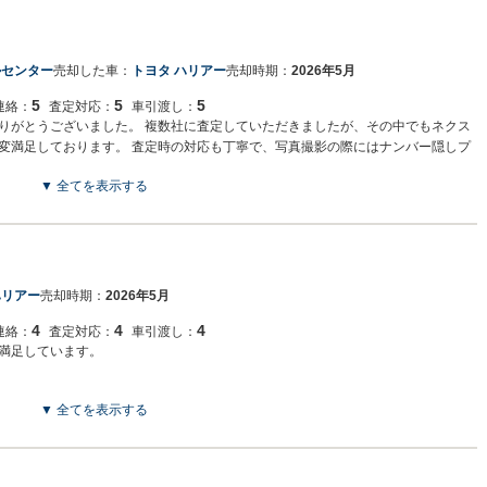
ルセンター
売却した車：
トヨタ ハリアー
売却時期：
2026年5月
5
5
5
連絡：
査定対応：
車引渡し：
りがとうございました。 複数社に査定していただきましたが、その中でもネクス
変満足しております。 査定時の対応も丁寧で、写真撮影の際にはナンバー隠しプ
がありました。 また、自動車税についてもご対応いただき、最後まで気持ちよく
▼ 全てを表示する
車だったため、納得できる形で売却できて本当に良かったです。 また機会がありま
ハリアー
売却時期：
2026年5月
4
4
4
連絡：
査定対応：
車引渡し：
満足しています。
▼ 全てを表示する