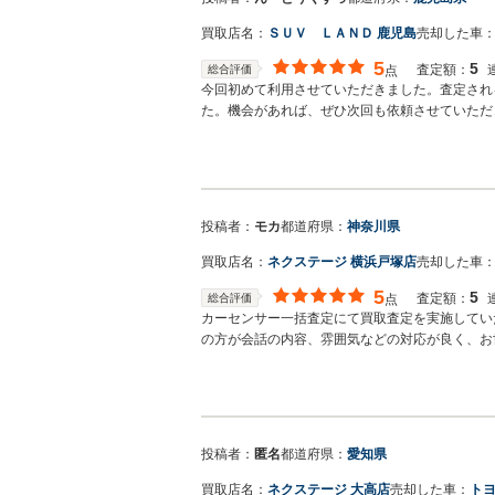
買取店名：
ＳＵＶ ＬＡＮＤ 鹿児島
売却した車
5
5
査定額：
総合評価
点
今回初めて利用させていただきました。査定され
た。機会があれば、ぜひ次回も依頼させていただ
投稿者：
モカ
都道府県：
神奈川県
買取店名：
ネクステージ 横浜戸塚店
売却した車
5
5
査定額：
総合評価
点
カーセンサー一括査定にて買取査定を実施してい
の方が会話の内容、雰囲気などの対応が良く、お
投稿者：
匿名
都道府県：
愛知県
買取店名：
ネクステージ 大高店
売却した車：
トヨ