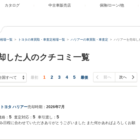
カタログ
中古車販売店
保険/ローン/他
相場一覧
トヨタの車買取・車査定相場一覧
ハリアーの車買取・車査定
ハリアーを売却し
売却した人のクチコミ一覧
1
2
3
4
5
前へ
次へ
最初
最後
：
トヨタ ハリアー
売却時期：
2026年7月
5
5
5
連絡：
査定対応：
車引渡し：
み日程に合わせていただきありがとうございました また何かあればよろしくお願