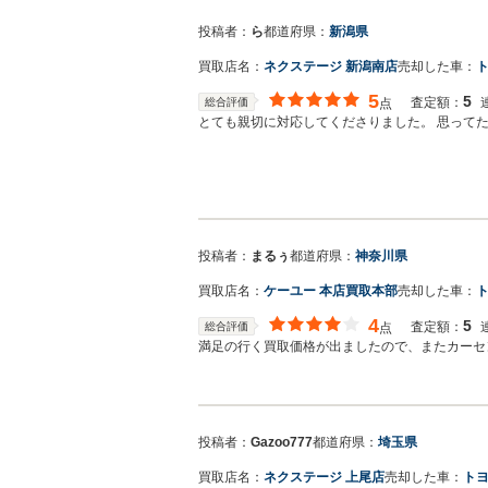
投稿者：
ら
都道府県：
新潟県
買取店名：
ネクステージ 新潟南店
売却した車：
ト
5
5
査定額：
総合評価
点
とても親切に対応してくださりました。 思って
投稿者：
まるぅ
都道府県：
神奈川県
買取店名：
ケーユー 本店買取本部
売却した車：
ト
4
5
査定額：
総合評価
点
満足の行く買取価格が出ましたので、またカーセ
投稿者：
Gazoo777
都道府県：
埼玉県
買取店名：
ネクステージ 上尾店
売却した車：
トヨ