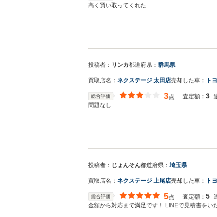
高く買い取ってくれた
投稿者：
リンカ
都道府県：
群馬県
買取店名：
ネクステージ 太田店
売却した車：
トヨ
3
3
査定額：
総合評価
点
問題なし
投稿者：
じょんそん
都道府県：
埼玉県
買取店名：
ネクステージ 上尾店
売却した車：
トヨ
5
5
査定額：
総合評価
点
金額から対応まで満足です！ LINEで見積書を