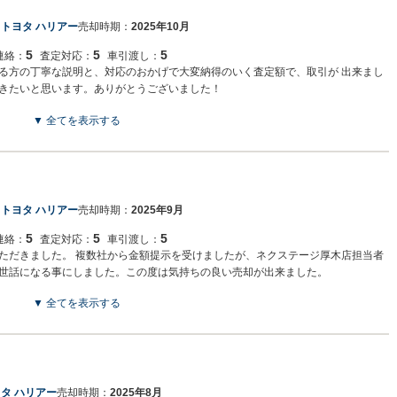
：
トヨタ ハリアー
売却時期：
2025年10月
5
5
5
連絡：
査定対応：
車引渡し：
る方の丁寧な説明と、対応のおかげで大変納得のいく査定額で、取引が 出来まし
きたいと思います。ありがとうございました！
▼ 全てを表示する
：
トヨタ ハリアー
売却時期：
2025年9月
5
5
5
連絡：
査定対応：
車引渡し：
ただきました。 複数社から金額提示を受けましたが、ネクステージ厚木店担当者
世話になる事にしました。この度は気持ちの良い売却が出来ました。
▼ 全てを表示する
タ ハリアー
売却時期：
2025年8月