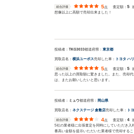
5
5
査定額：
総合評価
点
想像以上に高額で売却出来ました！
投稿者：
TKG3033
都道府県：
東京都
買取店名：
横浜ユーポス
売却した車：
トヨタ ハ
5
5
査定額：
総合評価
点
思った以上の買取額に驚きました。また、売却代
は、またお願いしたいと思います。
投稿者：
ミュウ
都道府県：
岡山県
買取店名：
ネクステージ 倉敷店
売却した車：
トヨ
4
4
査定額：
総合評価
点
5社の業者様に出張査定を同時にしていただき入
番高い金額を提示いただいた業者様で売却するこ