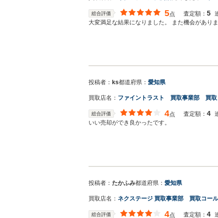
5
5
査定額：
総合評価
点
大変満足な結果になりました。 また機会があり
投稿者：
ks
都道府県：
愛知県
買取店名：
ファイントラスト 買取事業部 買取
4
4
査定額：
総合評価
点
いい売却ができ良かったです。
投稿者：
たかふみ
都道府県：
愛知県
買取店名：
ネクステージ 買取事業部 買取コー
4
4
査定額：
総合評価
点