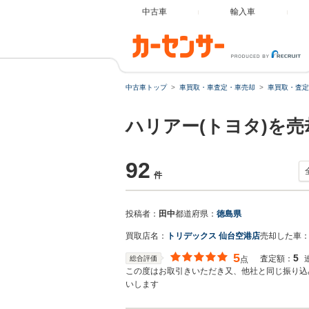
中古車
輸入車
中古車トップ
車買取・車査定・車売却
車買取・査定
ハリアー(トヨタ)を
92
件
投稿者：
田中
都道府県：
徳島県
買取店名：
トリデックス 仙台空港店
売却した車
5
5
査定額：
総合評価
点
この度はお取引きいただき又、他社と同じ振り込
いします