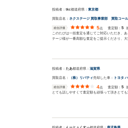
投稿者：
tkc
都道府県：
東京都
買取店名：
ネクステージ 買取事業部 買取コー
5
5
査定額：
総合評価
点
このたびは一括査定を通じてご対応いただき、あ
テージ様が一番高額な査定をご提示くださり、大
レートを使用されるなど、細かな配慮にも安心感
取引することができました。 大切に乗ってきた
したら、ぜひお願いしたいと思います。
投稿者：
たあ
都道府県：
滋賀県
買取店名：
（株）リバティ
売却した車：
トヨタ 
4
5
査定額：
総合評価
点
とても話しやすくて査定額も頑張って頂きとても
投稿者：
んーとぅくすっ
都道府県：
鹿児島県