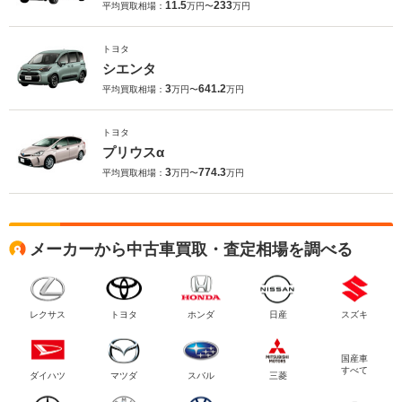
11.5
233
平均買取相場：
万円〜
万円
トヨタ
シエンタ
3
641.2
平均買取相場：
万円〜
万円
トヨタ
プリウスα
3
774.3
平均買取相場：
万円〜
万円
メーカーから中古車買取・査定相場を調べる
レクサス
トヨタ
ホンダ
日産
スズキ
国産車
すべて
ダイハツ
マツダ
スバル
三菱