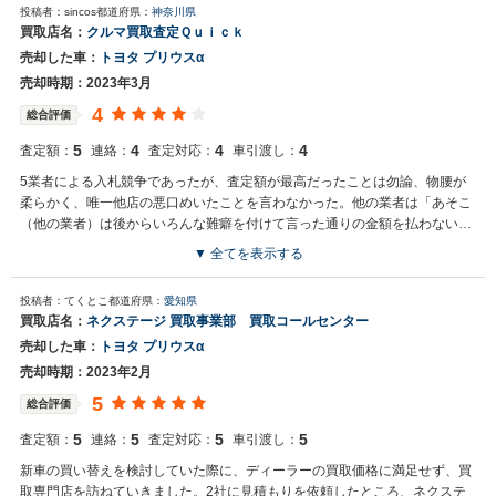
投稿者：sincos
都道府県：
神奈川県
買取店名：
クルマ買取査定Ｑｕｉｃｋ
売却した車：
トヨタ プリウスα
売却時期：2023年3月
4
総合評価
5
4
4
4
査定額：
連絡：
査定対応：
車引渡し：
5業者による入札競争であったが、査定額が最高だったことは勿論、物腰が
柔らかく、唯一他店の悪口めいたことを言わなかった。他の業者は「あそこ
（他の業者）は後からいろんな難癖を付けて言った通りの金額を払わない」
などという悪口があったが、そんなことは決してなかった。
▼ 全てを表示する
投稿者：てくとこ
都道府県：
愛知県
買取店名：
ネクステージ 買取事業部 買取コールセンター
売却した車：
トヨタ プリウスα
売却時期：2023年2月
5
総合評価
5
5
5
5
査定額：
連絡：
査定対応：
車引渡し：
新車の買い替えを検討していた際に、ディーラーの買取価格に満足せず、買
取専門店を訪ねていきました。2社に見積もりを依頼したところ、ネクステ