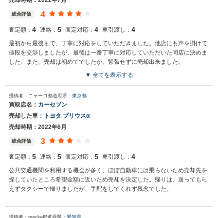
売却時期：2022年7月
4
総合評価
4
5
4
4
査定額：
連絡：
査定対応：
車引渡し：
最初から最後まで、丁寧に対応をしていただきました。他店にも声を掛けて
値段を交渉しましたが、最後は一番丁寧に対応していただいた同店に決めま
した。また、売却は初めてでしたが、緊張せずに売却出来ました。
▼ 全てを表示する
投稿者：ニャーコ
都道府県：
東京都
買取店名：
カーセブン
売却した車：
トヨタ プリウスα
売却時期：2022年6月
3
総合評価
5
5
5
4
査定額：
連絡：
査定対応：
車引渡し：
公共交通機関を利用する機会が多く、ほぼ自動車には乗らないため売却先を
探していたところ希望金額に近いため売却を決定した。帰りは、送ってもら
えずタクシーで帰りましたが、手配をしてくれず残念でした。
投稿者：macky
都道府県：
愛知県