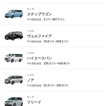
ホンダ
ステップワゴン
3
587.7
平均買取相場：
万円〜
万円
トヨタ
ヴェルファイア
15.6
629.1
平均買取相場：
万円〜
万円
トヨタ
ハイエースバン
155.3
416.9
平均買取相場：
万円〜
万円
トヨタ
ノア
53.3
320.3
平均買取相場：
万円〜
万円
ホンダ
フリード