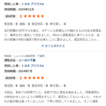
売却した車：
トヨタ プリウスα
売却時期：2025年12月
5
総合評価
5
3
5
4
査定額：
連絡：
査定対応：
車引渡し：
走行距離が18万キロを超え、ボディにも枝傷などの細かなものがある程度あ
り、期待せずに査定して頂きました。4社から買取査定に来ていただき、自
分の想像の4倍の値段で取引出来たことに驚きました。査定対応もこちらに
負担が掛からないよう、気遣っていただけたのも好印象です。また機会があ
▼ 全てを表示する
れば、お願いしたいです。
投稿者：しゅうさん
都道府県：
千葉県
買取店名：
ユーポス千葉
売却した車：
トヨタ プリウスα
売却時期：2024年7月
5
総合評価
5
5
5
5
査定額：
連絡：
査定対応：
車引渡し：
今回は、初めての利用でした。全部で7社に査定を頼みました。同業者同士
が鉢合わせしないように時間をずらして、査定をしてもらいました。 それぞ
れの提示額は違っていましたが、丁寧に対応してくれました。すごく誠意的
で、気持ちよくお話が進みました。 今回決めた販売店以外の方も、誠実でよ