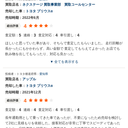
買取店名：
ネクステージ 買取事業部 買取コールセンター
売却した車：
トヨタ プリウスα
売却時期：2022年6月
4
総合評価
5
3
4
4
査定額：
連絡：
査定対応：
車引渡し：
ほしいと思っていた車があり、そちらで査定したもらいました。 走行距離が
長かったにもかかわらず、高い金額で 査定してもらえてよかった お店でも
飲み物を出してもらったり、対応も良かった
▼ 全てを表示する
投稿者：トヨタ
都道府県：
愛知県
買取店名：
アップル
売却した車：
トヨタ プリウスα
売却時期：2021年12月
4
総合評価
4
4
4
4
査定額：
連絡：
査定対応：
車引渡し：
長年通勤用として乗ってきた車であったが、不要になったため売却を検討し
て2社に見積もりを依頼した。接客対応が非常に丁寧でスピーディであった