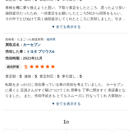
車検を機に乗り換えようと思い、下取り査定をしたところ、思ったより安い
値段提示だったため、一括査定をお願いしたところ5社から回答をもらい、
その中でとびぬけて高く値段提示してくれたところに売却しました。引き渡
し時期、方法など、こちらの要望などを大変細やかに聞いてくださって満足
▼ 全てを表示する
しています。
投稿者：たまごっち
都道府県：
福井県
買取店名：
カーセブン
売却した車：
トヨタ プリウスα
売却時期：2021年11月
5
総合評価
5
5
5
5
査定額：
連絡：
査定対応：
車引渡し：
転勤をきっかけに 現在乗っている車の売却を考えていました。 カーセブン
に着くと 店員さんがすぐ駆けつけてくれ 用事を 丁寧に聞きすぐ 承諾書とな
りました。 また、売却手続きも とてもスムーズに 行なってくれ 大変助かり
ました。
▼ 全てを表示する
1
/3