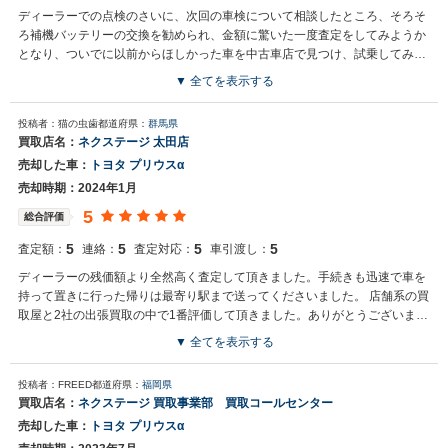
ディーラーでの点検のさいに、次回の車検について相談したところ、そろそ
ろ補機バッテリーの交換を勧められ、金額に驚いた一度査定をしてみようか
となり、ついでに以前からほしかった車を中古車店で見つけ、試乗してみた
ら、好感触だったのでちょっと
▼ 全てを表示する
投稿者：猫の虫歯
都道府県：
群馬県
買取店名：
ネクステージ 太田店
売却した車：
トヨタ プリウスα
売却時期：2024年1月
5
総合評価
5
5
5
5
査定額：
連絡：
査定対応：
車引渡し：
ディーラーの残価額より全然高く査定して頂きました。手続きも迅速で車を
持って置きに行った帰りは最寄り駅まで送ってくださいました。 店舗系の買
取屋と2社の出張買取の中で1番評価して頂きました。ありがとうございま
す。
▼ 全てを表示する
投稿者：FREED
都道府県：
福岡県
買取店名：
ネクステージ 買取事業部 買取コールセンター
売却した車：
トヨタ プリウスα