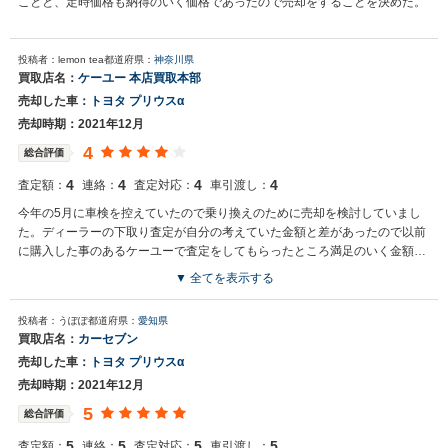
ことと、定時価格も納得のいく価格であったので売却をすることを決めた。
投稿者：lemon tea
都道府県：
神奈川県
買取店名：
ケーユー 本店買取本部
売却した車：
トヨタ プリウスα
売却時期：2021年12月
4
総合評価
4
4
4
4
査定額：
連絡：
査定対応：
車引渡し：
今年の5月に車検を控えていたので乗り換えのために売却を検討していまし
た。ディーラーの下取り査定が自分の考えていた金額と差があったので以前
に購入した事のあるケーユーで査定をしてもらったところ満足のいく金額だ
ったのて売却をしました。
▼ 全てを表示する
投稿者：うぽぽ
都道府県：
愛知県
買取店名：
カーセブン
売却した車：
トヨタ プリウスα
売却時期：2021年12月
5
総合評価
5
5
5
5
査定額：
連絡：
査定対応：
車引渡し：