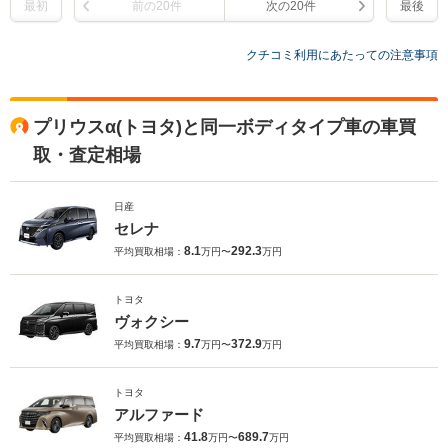
最初
前の20件
次の20件
最後
クチコミ利用にあたっての注意事項
プリウスα(トヨタ)と同一ボディタイプ車の車買
取・査定相場
日産
セレナ
8.1
292.3
平均買取相場：
万円〜
万円
トヨタ
ヴォクシー
9.7
372.9
平均買取相場：
万円〜
万円
トヨタ
アルファード
41.8
689.7
平均買取相場：
万円〜
万円