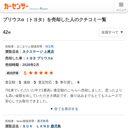
メニュー
プリウスα（トヨタ）を売却した人のクチコミ一覧
42
件
投稿者：まにまりん
都道府県：
埼玉県
買取店名：
ネクステージ 上尾店
売却した車：
トヨタ プリウスα
売却時期：2026年2月
5
総合評価
5
5
5
4
査定額：
連絡：
査定対応：
車引渡し：
7社来ていただいた中で1番高い査定額のこちらへ売却しました。思ったより
も高い金額を出していただき大満足です。振り込みまでもとてもスムーズで
安心してお取引できました。
▼ 全てを表示する
投稿者：keso
都道府県：
鹿児島県
買取店名：
ＳＵＶ ＬＡＮＤ 鹿児島