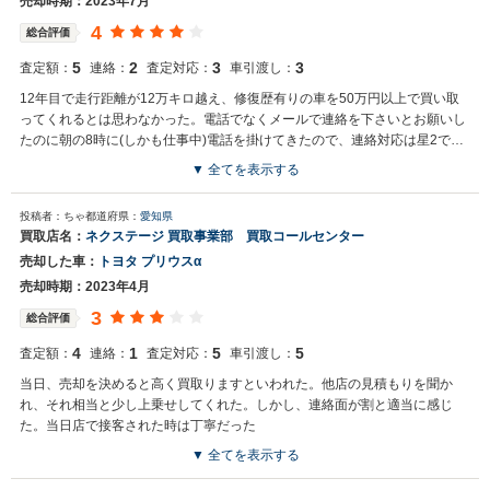
売却時期：2023年7月
4
総合評価
5
2
3
3
査定額：
連絡：
査定対応：
車引渡し：
12年目で走行距離が12万キロ越え、修復歴有りの車を50万円以上で買い取
ってくれるとは思わなかった。電話でなくメールで連絡を下さいとお願いし
たのに朝の8時に(しかも仕事中)電話を掛けてきたので、連絡対応は星2です
が、それ以外は満足です。
▼ 全てを表示する
投稿者：ちゃ
都道府県：
愛知県
買取店名：
ネクステージ 買取事業部 買取コールセンター
売却した車：
トヨタ プリウスα
売却時期：2023年4月
3
総合評価
4
1
5
5
査定額：
連絡：
査定対応：
車引渡し：
当日、売却を決めると高く買取りますといわれた。他店の見積もりを聞か
れ、それ相当と少し上乗せしてくれた。しかし、連絡面が割と適当に感じ
た。当日店で接客された時は丁寧だった
▼ 全てを表示する