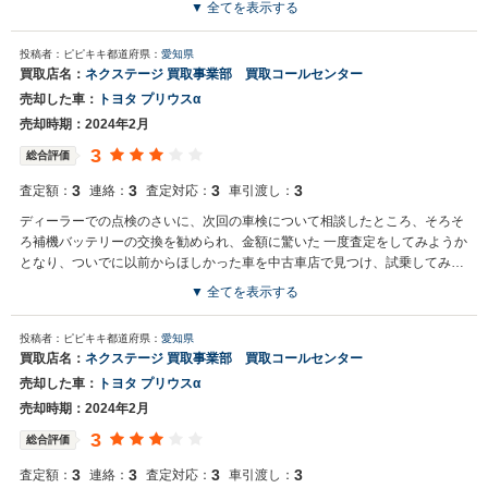
▼ 全てを表示する
かったです。 一旦決まった金額を、後から下げてくる業者はどこも無いで
す。 しつこい質問攻めも無く、変な誘導尋問みたいなことも一切なかったで
投稿者：ピピキキ
都道府県：
愛知県
す。
買取店名：
ネクステージ 買取事業部 買取コールセンター
売却した車：
トヨタ プリウスα
売却時期：2024年2月
3
総合評価
3
3
3
3
査定額：
連絡：
査定対応：
車引渡し：
ディーラーでの点検のさいに、次回の車検について相談したところ、そろそ
ろ補機バッテリーの交換を勧められ、金額に驚いた 一度査定をしてみようか
となり、ついでに以前からほしかった車を中古車店で見つけ、試乗してみた
ら、好感触だった
▼ 全てを表示する
投稿者：ピピキキ
都道府県：
愛知県
買取店名：
ネクステージ 買取事業部 買取コールセンター
売却した車：
トヨタ プリウスα
売却時期：2024年2月
3
総合評価
3
3
3
3
査定額：
連絡：
査定対応：
車引渡し：