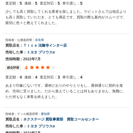
5
5
5
5
査定額：
連絡：
査定対応：
車引渡し：
少しでも高く買取してくれる業者を探しました。ラビットさんでは他店より
も高く買取していただき、とても満足です。買取の際も案内がスムーズで、
親切に色々と教えてくれました。
投稿者：な
都道府県：
奈良県
買取店名：
Ｔｉｃｓ 法隆寺インター店
売却した車：
トヨタ プリウスα
売却時期：2022年7月
4
総合評価
4
4
3
4
査定額：
連絡：
査定対応：
車引渡し：
あまり印象にないです。通例どおりのやりとりをし、通例通りに契約を進
め、売却に至りました。だから覚えていることは何もありません。無難に、
ただ何もなく来客を終えました。
投稿者：ティル
都道府県：
愛知県
買取店名：
ネクステージ 買取事業部 買取コールセンター
売却した車：
トヨタ プリウスα