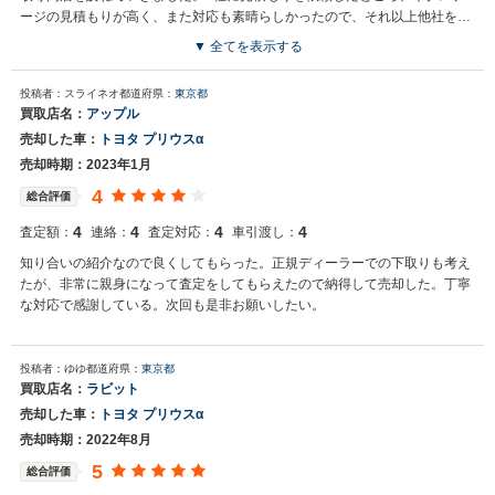
ージの見積もりが高く、また対応も素晴らしかったので、それ以上他社を回
ることなく即決しました。私の話も十分聞いてくれて、真摯な対応に感心し
▼ 全てを表示する
たところでした。
投稿者：スライネオ
都道府県：
東京都
買取店名：
アップル
売却した車：
トヨタ プリウスα
売却時期：2023年1月
4
総合評価
4
4
4
4
査定額：
連絡：
査定対応：
車引渡し：
知り合いの紹介なので良くしてもらった。正規ディーラーでの下取りも考え
たが、非常に親身になって査定をしてもらえたので納得して売却した。丁寧
な対応で感謝している。次回も是非お願いしたい。
投稿者：ゆゆ
都道府県：
東京都
買取店名：
ラビット
売却した車：
トヨタ プリウスα
売却時期：2022年8月
5
総合評価