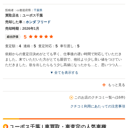
つです。
投稿者：cc
都道府県：
千葉県
買取店名：ユーポス千葉
売却した車：
ホンダ フリード
売却時期：2026年1月
5
総合評価
4
5
5
5
査定額：
連絡：
査定対応：
車引渡し：
依頼からの査定日決めがとても早く、仕事後の遅い時間で対応していただき
ました。来ていただいた方がとても親切で、他社より少し良い値をつけてい
ただきました。欲を出したらもう少し高値になったかも…と、思いつつ人柄
で決めてしまいましたが、気持ちの良い対応をしていただいて満足できまし
▼ 全てを表示する
た。売却後の引き渡し、書類送付、入金スケジュールが少しタイトな感じが
しましたが、早くケリがついて良かったかなと思います。
もっと見る
このお店のクチコミ一覧へ(16件)
クチコミ利用にあたっての注意事項
ユーポス千葉 | 車買取・車査定の人気車種