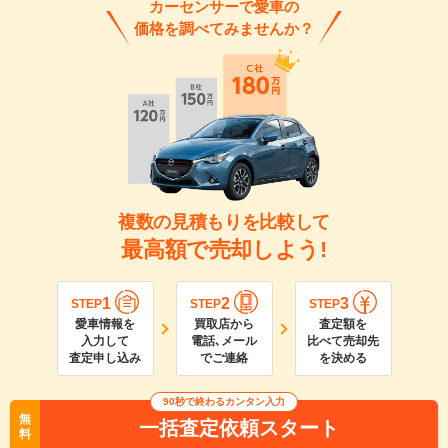
カーセンサーで愛車の
価格を調べてみませんか？
複数の見積もりを比較して
最高額で売却しよう!
1
2
3
STEP
STEP
STEP
愛車情報を
買取店から
査定額を
入力して
電話､メール
比べて売却先
査定申し込み
でご連絡
を決める
90
秒で終わるカンタン入力
無
一括査定依頼スタート
料