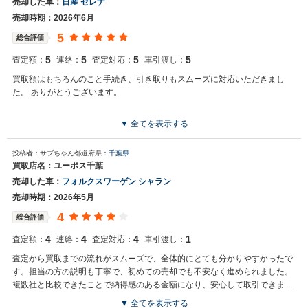
売却した車：
日産 セレナ
売却時期：2026年6月
5
総合評価
5
5
5
5
査定額：
連絡：
査定対応：
車引渡し：
買取額はもちろんのこと手続き、引き取りもスムーズに対応いただきまし
た。 ありがとうございます。
▼ 全てを表示する
投稿者：サブちゃん
都道府県：
千葉県
買取店名：ユーポス千葉
売却した車：
フォルクスワーゲン シャラン
売却時期：2026年5月
4
総合評価
4
4
4
1
査定額：
連絡：
査定対応：
車引渡し：
査定から買取までの流れがスムーズで、全体的にとても分かりやすかったで
す。担当の方の説明も丁寧で、初めての売却でも不安なく進められました。
複数社と比較できたことで納得感のある金額になり、安心して取引できまし
た。また機会があれば利用したいと思います。 まだ引き渡し前なので星は1
▼ 全てを表示する