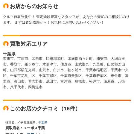
お店からのお知らせ
クルマ買取強化中！ 査定経験豊富なスタッフが、あなたの売却のご相談にのり
ます。 まずは査定依頼から！お気軽にお問い合わせください！
買取対応エリア
千葉県
市川市、市原市、印西市、印旛郡栄町、印旛郡酒々井町、浦安市、大網白里
市、香取市、鎌ヶ谷市、木更津市、佐倉市、山武郡九十九里町、山武郡芝山
町、山武郡横芝光町、山武市、白井市、袖ヶ浦市、千葉市稲毛区、千葉市中央
区、千葉市花見川区、千葉市緑区、千葉市美浜区、千葉市若葉区、東金市、富
里市、流山市、習志野市、成田市、富津市、船橋市、松戸市、茂原市、八街
市、八千代市、四街道市
このお店のクチコミ（16件）
投稿者：イチ
都道府県：
千葉県
買取店名：ユーポス千葉