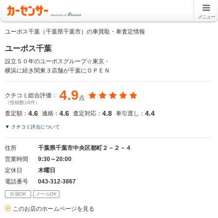
メニュー
ユーポス千葉（千葉県千葉市）の車買取・車査定情報
ユーポス千葉
設立５０年のユーポスグループ☆東京・
横浜に続き関東３店舗が千葉にＯＰＥＮ
4.9
クチコミ総合評価：
点
（投稿数16件）
4.6
4.6
4.8
4.4
査定額：
連絡：
査定対応：
車引渡し：
▼ クチコミ評点について
住所
千葉県千葉市中央区都町２－２－４
営業時間
9:30～20:00
定休日
木曜日
電話番号
043-312-3867
出張OK
メールOK
このお店のホームページを見る