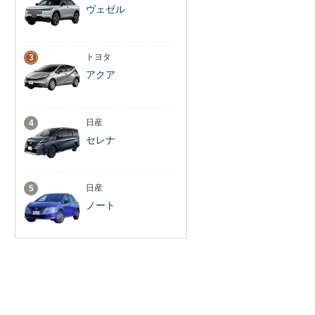
ヴェゼル
トヨタ
3
アクア
日産
4
セレナ
日産
5
ノート