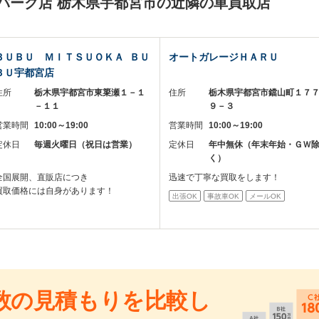
パーク店 栃木県宇都宮市の近隣の車買取店
ＢＵＢＵ ＭＩＴＳＵＯＫＡ ＢＵ
オートガレージＨＡＲＵ
ＢＵ宇都宮店
住所
栃木県宇都宮市東簗瀬１－１
住所
栃木県宇都宮市鐺山町１７
－１１
９－３
営業時間
10:00～19:00
営業時間
10:00～19:00
定休日
毎週火曜日（祝日は営業）
定休日
年中無休（年末年始・ＧＷ
く）
全国展開、直販店につき
迅速で丁寧な買取をします！
買取価格には自身があります！
出張OK
事故車OK
メールOK
数の見積もりを比較し