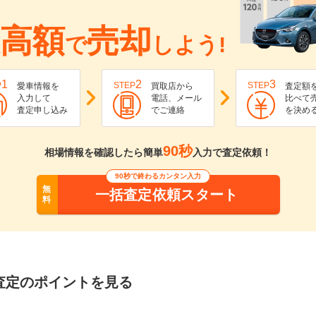
高額
売却
で
しよう!
1
2
3
P
STEP
STEP
愛車情報を
買取店から
査定額
入力して
電話、メール
比べて
査定申し込み
でご連絡
を決め
90秒
相場情報を確認したら簡単
入力で査定依頼！
90秒で終わるカンタン入力
無
一括査定依頼スタート
料
査定のポイントを見る