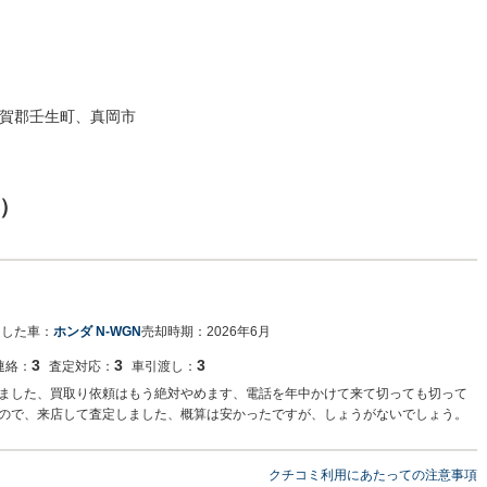
賀郡壬生町、真岡市
）
却した車：
ホンダ N-WGN
売却時期：
2026年6月
3
3
3
連絡：
査定対応：
車引渡し：
ました、買取り依頼はもう絶対やめます、電話を年中かけて来て切っても切って
ので、来店して査定しました、概算は安かったですが、しょうがないでしょう。
クチコミ利用にあたっての注意事項