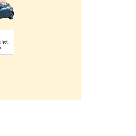
を
売却先
る