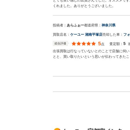
とても良い感じの店員さんでした。オススメです
くれました。ありがとうございました。
投稿者：
あらふぉー
都道府県：
神奈川県
買取店名：
ケーユー 湘南平塚店
売却した車：
フォ
5
5
総合評価
査定額：
点
出張買取は行なっていないとのことで店舗に伺い
とと、買い取りたいという思いが伝わってきたこ
ことができました。ありがとうございました。