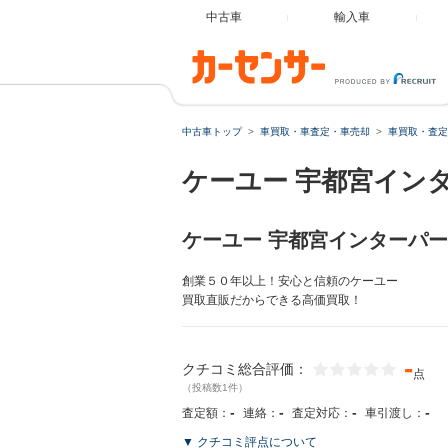
中古車
輸入車
中古車トップ
車買取・車査定・車売却
車買取・査定
ケーユー 宇都宮イン
ケーユー 宇都宮インターパ
創業５０年以上！安心と信頼のケーユー
買取直販だからできる高価買取！
-
クチコミ総合評価：
点
（投稿数1件）
-
-
-
-
査定額：
連絡：
査定対応：
車引渡し：
▼ クチコミ評点について