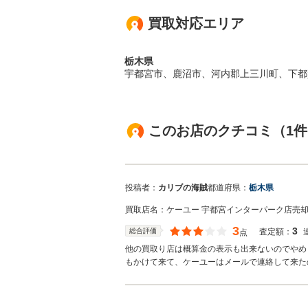
買取対応エリア
栃木県
宇都宮市、鹿沼市、河内郡上三川町、下都
このお店のクチコミ（1件
投稿者：
カリブの海賊
都道府県：
栃木県
買取店名：
ケーユー 宇都宮インターパーク店
売
3
3
総合評価
査定額：
点
他の買取り店は概算金の表示も出来ないのでやめ
もかけて来て、ケーユーはメールで連絡して来た