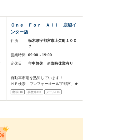
Ｏｎｅ Ｆｏｒ Ａｌｌ 鹿沼イ
ンター店
７
住所
栃木県宇都宮市上欠町１００
７
営業時間
09:00～19:00
除
定休日
年中無休 ※臨時休業有り
自動車市場を熟知しています！
ＨＰ検索「ワンフォーオール宇都宮」★
出張OK
事故車OK
メールOK