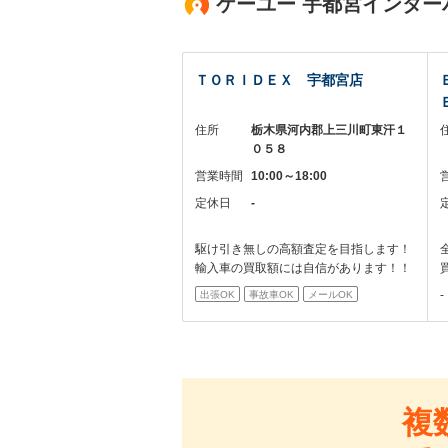
ケーユー 宇都宮インター
ＴＯＲＩＤＥＸ 宇都宮店
住所
栃木県河内郡上三川町東汗１
０５８
営業時間
10:00～18:00
定休日
-
駆け引き無しの高額査定を目指します！
輸入車の買取額には自信があります！！
-
出張OK
事故車OK
メールOK
複