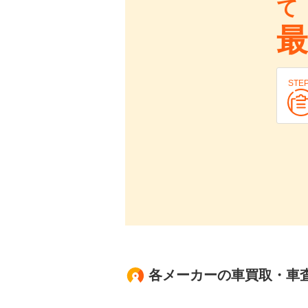
て
最
STE
各メーカーの車買取・車