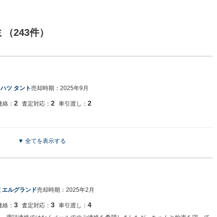
（243件）
ハツ タント
売却時期：
2025年9月
2
2
2
連絡：
査定対応：
車引渡し：
▼ 全てを表示する
とうございます。 誤って掲載ボタンを押してしまいましたが、当店は買取エリア
とは縁もゆかりも有りませんでした。 ご来店頂ければスムーズな査定が出来ます
。
 エルグランド
売却時期：
2025年2月
3
3
4
連絡：
査定対応：
車引渡し：