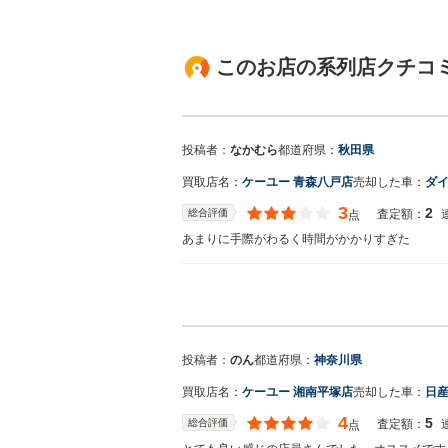
このお店の系列店クチコミ
投稿者：
なかむら
都道府県：
秋田県
買取店名：
ケーユー 青森八戸店
売却した車：
ダイ
3
2
総合評価
査定額：
点
あまりに手際がわるく時間がかかりすぎた
買取店からの返信
この度は、レビューをご投稿いただき誠にありが
店舗近郊のみに絞っておりますので秋田県潟上市
のでご相談下さい。 よろしくお願いいたします
投稿者：
のん
都道府県：
神奈川県
買取店名：
ケーユー 湘南平塚店
売却した車：
日産
4
5
総合評価
査定額：
点