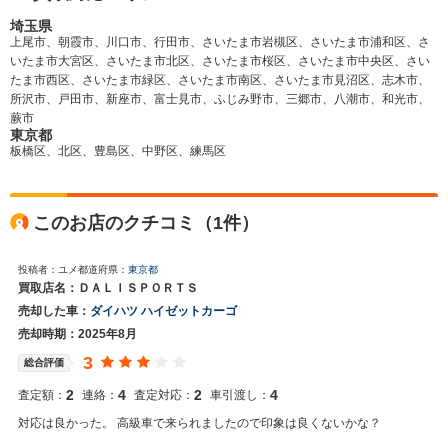
埼玉県
上尾市、朝霞市、川口市、行田市、さいたま市岩槻区、さいたま市浦和区、さ
いたま市大宮区、さいたま市北区、さいたま市桜区、さいたま市中央区、さい
たま市西区、さいたま市緑区、さいたま市南区、さいたま市見沼区、志木市、
所沢市、戸田市、新座市、富士見市、ふじみ野市、三郷市、八潮市、和光市、
蕨市
東京都
板橋区、北区、豊島区、中野区、練馬区
このお店のクチコミ（1件）
投稿者：ユメ
都道府県：
東京都
買取店名：ＤＡＬＩＳＰＯＲＴＳ
売却した車：
ダイハツ ハイゼットカーゴ
売却時期：2025年8月
3
総合評価
2
4
2
4
査定額：
連絡：
査定対応：
車引渡し：
対応は良かった。 高級車で来られましたので印象は良くないかな？