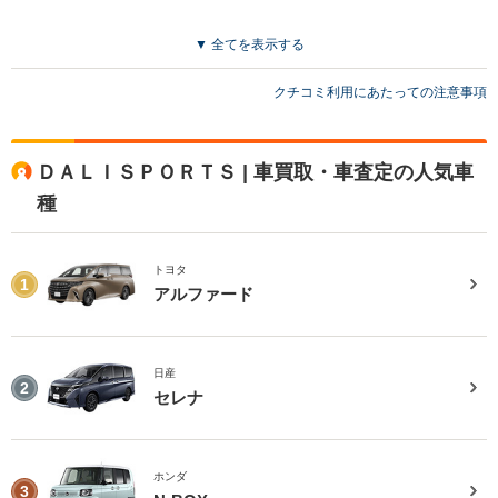
▼ 全てを表示する
クチコミ利用にあたっての注意事項
ＤＡＬＩＳＰＯＲＴＳ | 車買取・車査定の人気車
種
トヨタ
1
アルファード
日産
2
セレナ
ホンダ
3