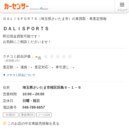
メニュー
ＤＡＬＩＳＰＯＲＴＳ（埼玉県さいたま市）の車買取・車査定情報
ＤＡＬＩＳＰＯＲＴＳ
即日現金買取可能です！
お気軽にご相談くださいませ！
-
クチコミ総合評価：
点
（投稿数1件）
-
-
-
-
査定額：
連絡：
査定対応：
車引渡し：
▼ クチコミ評点について
住所
埼玉県さいたま市桜区田島９－１－６
営業時間
10:00～20:00
定休日
日曜・祝日
電話番号
048-789-6657
出張OK
事故車OK
メールOK
このお店の中古車販売情報を見る