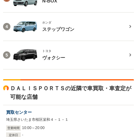
N-BOX
ホンダ
4
ステップワゴン
トヨタ
5
ヴォクシー
ＤＡＬＩＳＰＯＲＴＳの近隣で車買取・車査定が
可能な店舗
買取センター
埼玉県さいたま市桜区栄和４－１－１
10
:
00
～
20
:
00
営業時間
-
定休日