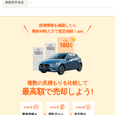
燃費基準達成
-
相場情報を確認したら
簡単90秒入力で査定依頼！
(無料)
複数の見積もりを比較して
最高額で売却しよう!
1
2
3
STEP
STEP
STEP
愛車情報を
買取店から
査定額を