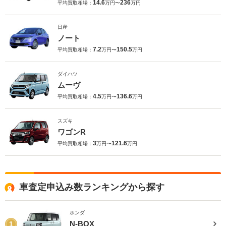
14.6
236
平均買取相場：
万円〜
万円
日産
ノート
7.2
150.5
平均買取相場：
万円〜
万円
ダイハツ
ムーヴ
4.5
136.6
平均買取相場：
万円〜
万円
スズキ
ワゴンR
3
121.6
平均買取相場：
万円〜
万円
車査定申込み数ランキングから探す
ホンダ
N-BOX
1