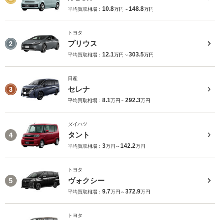
10.8
148.8
平均買取相場：
万円～
万円
トヨタ
プリウス
2
12.1
303.5
平均買取相場：
万円～
万円
日産
セレナ
3
8.1
292.3
平均買取相場：
万円～
万円
ダイハツ
タント
4
3
142.2
平均買取相場：
万円～
万円
トヨタ
ヴォクシー
5
9.7
372.9
平均買取相場：
万円～
万円
トヨタ