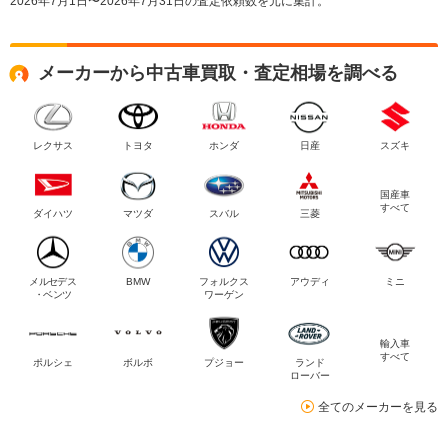
2026年7月1日〜2026年7月31日の査定依頼数を元に集計。
メーカーから中古車買取・査定相場を調べる
レクサス
トヨタ
ホンダ
日産
スズキ
国産車
すべて
ダイハツ
マツダ
スバル
三菱
メルセデス
BMW
フォルクス
アウディ
ミニ
・ベンツ
ワーゲン
輸入車
すべて
ポルシェ
ボルボ
プジョー
ランド
ローバー
全てのメーカーを見る