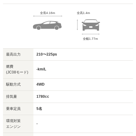
全長4.16m
全高1.4m
全幅1.77m
最高出力
210〜225ps
燃費
-km/L
(JC08モード)
駆動方式
4WD
排気量
1780cc
乗車定員
5名
環境対策
-
エンジン