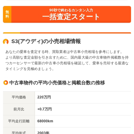
90
秒で終わるカンタン入力
無
一括査定スタート
料
S3(アウディ)の小売相場情報
あなたの愛車を査定する時、買取業者は中古車小売相場を参考にします。
より高額な査定金額を引き出すために、国内最大級の中古車物件掲載数を持
つカーセンサーで最新の中古車小売相場を確認して、愛車を売却する最適な
タイミングを見極めましょう。
中古車物件の平均小売価格と掲載台数の推移
平均価格
220万円
前月比
+0.7万円
平均走行距離
68000km
平均年式
2003年