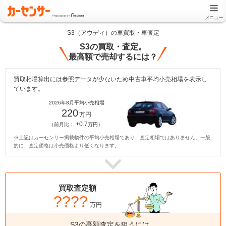
メニュー
S3（アウディ）の車買取・車査定
S3の買取・査定。
最高額で売却するには？
買取相場算出には参照データが少ないため中古車平均小売相場を表示し
ています。
2026年8月平均小売相場
220
万円
+0.7
（前月比：
万円）
※上記はカーセンサー掲載物件の平均小売相場であり、査定相場ではありません。一般
的に、査定価格は小売価格より低くなります。
買取査定額
????
万円
S3の高額査定を狙うには、