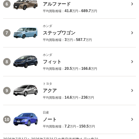
アルファード
6
41.8
689.7
平均買取相場：
万円～
万円
ホンダ
ステップワゴン
7
3
587.7
平均買取相場：
万円～
万円
ホンダ
フィット
8
20.5
166.6
平均買取相場：
万円～
万円
トヨタ
アクア
9
14.6
236
平均買取相場：
万円～
万円
日産
ノート
10
7.2
150.5
平均買取相場：
万円～
万円