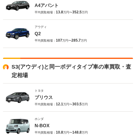
A4アバント
13.8
352.5
平均買取相場：
万円〜
万円
アウディ
Q2
107
285.7
平均買取相場：
万円〜
万円
S3(アウディ)と同一ボディタイプ車の車買取・査
定相場
トヨタ
プリウス
12.1
303.5
平均買取相場：
万円〜
万円
ホンダ
N-BOX
10.8
148.8
平均買取相場：
万円〜
万円