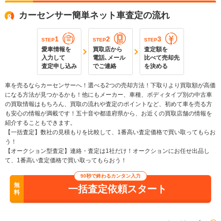
カーセンサー簡単ネット車査定の流れ
1
2
3
STEP
STEP
STEP
愛車情報を
買取店から
査定額を
入力して
電話､メール
比べて売却先
査定申し込み
でご連絡
を決める
車を売るならカーセンサーへ！選べる2つの売却方法！下取りより買取額が高価
になる方法が見つかるかも！他にもメーカー、車種、ボディタイプ別の中古車
の買取情報はもちろん、買取の流れや査定のポイントなど、初めて車を売る方
も安心の情報が満載です！五十音や都道府県から、お近くの買取店舗の情報を
紹介することもできます。
【一括査定】数社の見積もりを比較して、1番高い査定価格で買い取ってもらお
う！
【オークション型査定】連絡・査定は1社だけ！オークションにお任せ出品し
て、1番高い査定価格で買い取ってもらおう！
90秒で終わるカンタン入力
無
一括査定依頼スタート
料