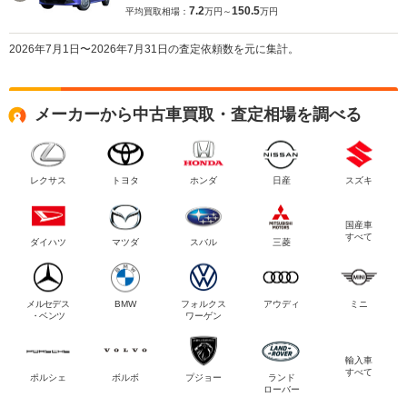
7.2
150.5
平均買取相場：
万円～
万円
2026年7月1日〜2026年7月31日の査定依頼数を元に集計。
メーカーから中古車買取・査定相場を調べる
レクサス
トヨタ
ホンダ
日産
スズキ
国産車
すべて
ダイハツ
マツダ
スバル
三菱
メルセデス
BMW
フォルクス
アウディ
ミニ
・ベンツ
ワーゲン
輸入車
すべて
ポルシェ
ボルボ
プジョー
ランド
ローバー