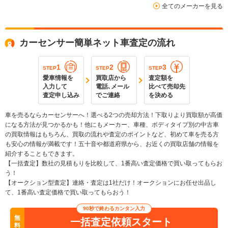
全てのメーカーを見る
カーセンサー簡単ネット車査定の流れ
1
2
3
STEP
STEP
STEP
愛車情報を
買取店から
査定額を
入力して
電話､メール
比べて売却先
査定申し込み
でご連絡
を決める
車を売るならカーセンサーへ！選べる2つの売却方法！下取りより買取額が高価
になる方法が見つかるかも！他にもメーカー、車種、ボディタイプ別の中古車
の買取情報はもちろん、買取の流れや査定のポイントなど、初めて車を売る方
も安心の情報が満載です！五十音や都道府県から、お近くの買取店舗の情報を
紹介することもできます。
【一括査定】数社の見積もりを比較して、1番高い査定価格で買い取ってもらお
う！
【オークション型査定】連絡・査定は1社だけ！オークションにお任せ出品し
て、1番高い査定価格で買い取ってもらおう！
90秒で終わるカンタン入力
無
一括査定依頼スタート
料