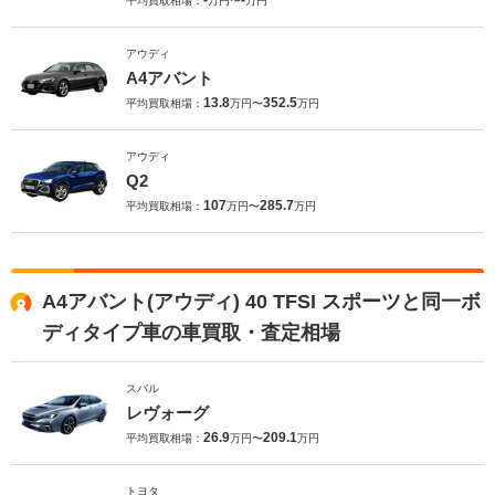
-
-
平均買取相場：
万円〜
万円
アウディ
A4アバント
13.8
352.5
平均買取相場：
万円〜
万円
アウディ
Q2
107
285.7
平均買取相場：
万円〜
万円
A4アバント(アウディ) 40 TFSI スポーツと同一ボ
ディタイプ車の車買取・査定相場
スバル
レヴォーグ
26.9
209.1
平均買取相場：
万円〜
万円
トヨタ