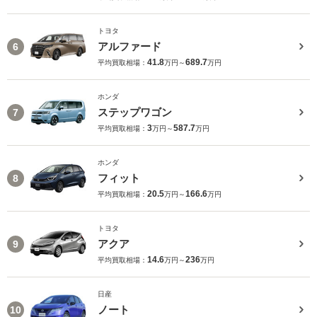
トヨタ
アルファード
6
41.8
689.7
平均買取相場：
万円～
万円
ホンダ
ステップワゴン
7
3
587.7
平均買取相場：
万円～
万円
ホンダ
フィット
8
20.5
166.6
平均買取相場：
万円～
万円
トヨタ
アクア
9
14.6
236
平均買取相場：
万円～
万円
日産
ノート
10