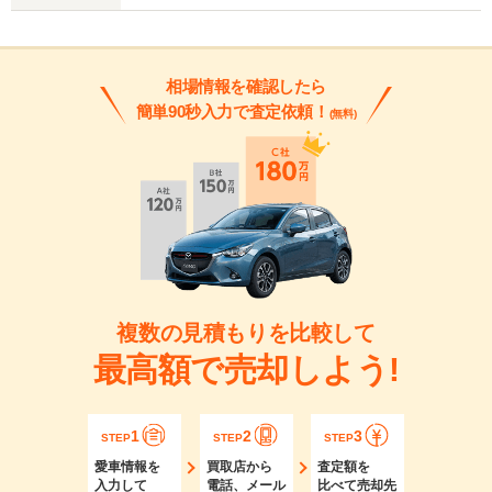
相場情報を確認したら
簡単90秒入力で査定依頼！
(無料)
複数の見積もりを比較して
最高額で売却しよう!
1
2
3
STEP
STEP
STEP
愛車情報を
買取店から
査定額を
入力して
電話、メール
比べて売却先