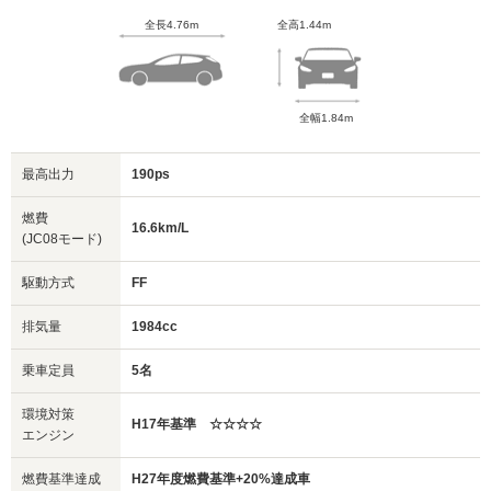
全長4.76m
全高1.44m
全幅1.84m
最高出力
190ps
燃費
16.6km/L
(JC08モード)
駆動方式
FF
排気量
1984cc
乗車定員
5名
環境対策
H17年基準 ☆☆☆☆
エンジン
燃費基準達成
H27年度燃費基準+20%達成車