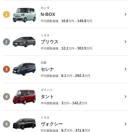
ホンダ
N-BOX
1
10.8
148.8
平均買取相場：
万円～
万円
トヨタ
プリウス
2
12.1
303.5
平均買取相場：
万円～
万円
日産
セレナ
3
8.1
292.3
平均買取相場：
万円～
万円
ダイハツ
タント
4
3
142.2
平均買取相場：
万円～
万円
トヨタ
ヴォクシー
5
9.7
372.9
平均買取相場：
万円～
万円