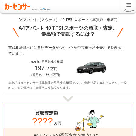
メニュー
A4アバント（アウディ） 40 TFSI スポーツの車買取・車査定
A4アバント 40 TFSI スポーツの買取・査定。
最高額で売却するには？
買取相場算出には参照データが少ないため中古車平均小売相場を表示し
ています。
2026年8月平均小売相場
197.7
万円
+8.4
（前月比：
万円）
※上記はカーセンサー掲載物件の平均小売相場であり、査定相場ではありません。一般
的に、査定価格は小売価格より低くなります。
買取査定額
????
万円
A4アバントの高額査定を狙うには、