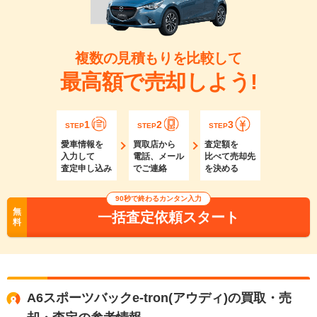
複数の見積もりを比較して
最高額で売却しよう!
1
2
3
STEP
STEP
STEP
愛車情報を
買取店から
査定額を
入力して
電話、メール
比べて売却先
査定申し込み
でご連絡
を決める
90秒で終わるカンタン入力
無
一括査定依頼スタート
料
A6スポーツバックe-tron(アウディ)の買取・売