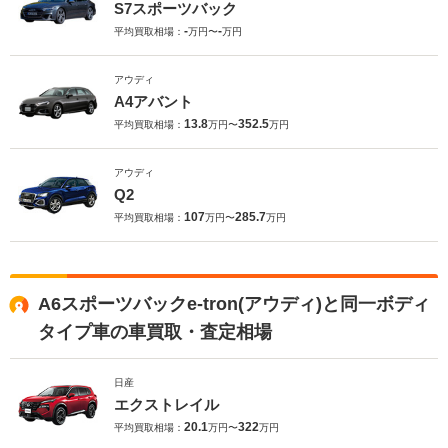
S7スポーツバック
-
-
平均買取相場：
万円〜
万円
アウディ
A4アバント
13.8
352.5
平均買取相場：
万円〜
万円
アウディ
Q2
107
285.7
平均買取相場：
万円〜
万円
A6スポーツバックe-tron(アウディ)と同一ボディ
タイプ車の車買取・査定相場
日産
エクストレイル
20.1
322
平均買取相場：
万円〜
万円