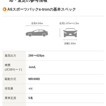
却・査定の参考情報
A6スポーツバックe-tronの基本スペック
全長4.93m
全高1.47m〜1.5m
全幅1.93m
最高出力
286〜428ps
燃費
-km/L
(JC08モード)
駆動方式
MR/4WD
排気量
-cc
乗車定員
5名