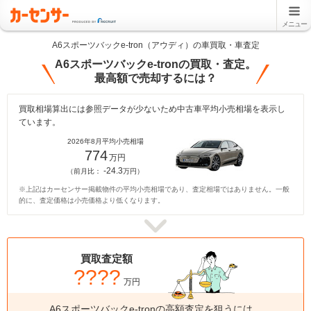
メニュー
A6スポーツバックe-tron（アウディ）の車買取・車査定
A6スポーツバックe-tronの買取・査定。
最高額で売却するには？
買取相場算出には参照データが少ないため中古車平均小売相場を表示し
ています。
2026年8月平均小売相場
774
万円
-24.3
（前月比：
万円）
※上記はカーセンサー掲載物件の平均小売相場であり、査定相場ではありません。一般
的に、査定価格は小売価格より低くなります。
買取査定額
????
万円
A6スポーツバックe-tronの高額査定を狙うには、