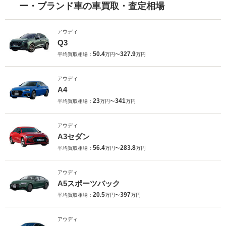
ー・ブランド車の車買取・査定相場
アウディ
Q3
50.4
327.9
平均買取相場：
万円〜
万円
アウディ
A4
23
341
平均買取相場：
万円〜
万円
アウディ
A3セダン
56.4
283.8
平均買取相場：
万円〜
万円
アウディ
A5スポーツバック
20.5
397
平均買取相場：
万円〜
万円
アウディ