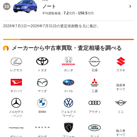
ノート
10
7.2
150.5
平均買取相場：
万円～
万円
2026年7月1日〜2026年7月31日の査定依頼数を元に集計。
メーカーから中古車買取・査定相場を調べる
レクサス
トヨタ
ホンダ
日産
スズキ
国産車
すべて
ダイハツ
マツダ
スバル
三菱
メルセデス
BMW
フォルクス
アウディ
ミニ
・ベンツ
ワーゲン
輸入車
すべて
ポルシェ
ボルボ
プジョー
ランド