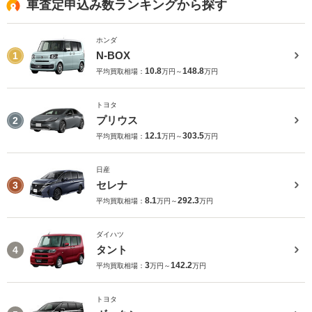
車査定申込み数ランキングから探す
ホンダ
N-BOX
1
10.8
148.8
平均買取相場：
万円～
万円
トヨタ
プリウス
2
12.1
303.5
平均買取相場：
万円～
万円
日産
セレナ
3
8.1
292.3
平均買取相場：
万円～
万円
ダイハツ
タント
4
3
142.2
平均買取相場：
万円～
万円
トヨタ