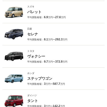
スズキ
パレット
6.9
27.6
平均買取相場：
万円〜
万円
日産
セレナ
8.1
292.3
平均買取相場：
万円〜
万円
トヨタ
ヴォクシー
9.7
372.9
平均買取相場：
万円〜
万円
ホンダ
ステップワゴン
3
587.7
平均買取相場：
万円〜
万円
ダイハツ
タント
3
142.2
平均買取相場：
万円〜
万円