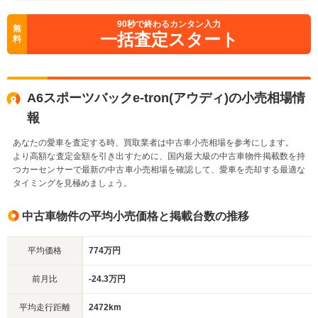
90
秒で終わるカンタン入力
無
一括査定スタート
料
A6スポーツバックe-tron(アウディ)の小売相場情
報
あなたの愛車を査定する時、買取業者は中古車小売相場を参考にします。
より高額な査定金額を引き出すために、国内最大級の中古車物件掲載数を持
つカーセンサーで最新の中古車小売相場を確認して、愛車を売却する最適な
タイミングを見極めましょう。
中古車物件の平均小売価格と掲載台数の推移
平均価格
774万円
前月比
-24.3万円
平均走行距離
2472km