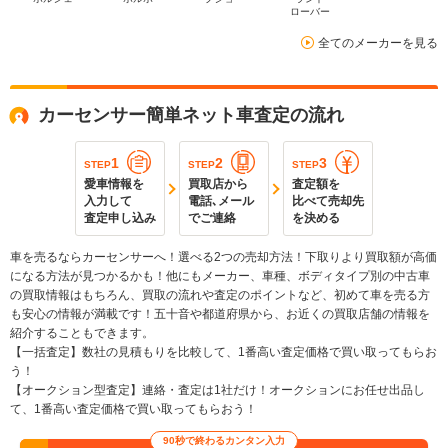
ローバー
全てのメーカーを見る
カーセンサー簡単ネット車査定の流れ
1
2
3
STEP
STEP
STEP
愛車情報を
買取店から
査定額を
入力して
電話､メール
比べて売却先
査定申し込み
でご連絡
を決める
車を売るならカーセンサーへ！選べる2つの売却方法！下取りより買取額が高価
になる方法が見つかるかも！他にもメーカー、車種、ボディタイプ別の中古車
の買取情報はもちろん、買取の流れや査定のポイントなど、初めて車を売る方
も安心の情報が満載です！五十音や都道府県から、お近くの買取店舗の情報を
紹介することもできます。
【一括査定】数社の見積もりを比較して、1番高い査定価格で買い取ってもらお
う！
【オークション型査定】連絡・査定は1社だけ！オークションにお任せ出品し
て、1番高い査定価格で買い取ってもらおう！
90秒で終わるカンタン入力