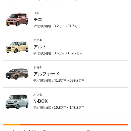
日産
モコ
3.2
31.5
平均買取相場：
万円〜
万円
スズキ
アルト
3.5
102.2
平均買取相場：
万円〜
万円
トヨタ
アルファード
41.8
689.7
平均買取相場：
万円〜
万円
ホンダ
N-BOX
10.8
148.8
平均買取相場：
万円〜
万円