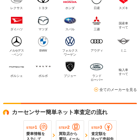
レクサス
トヨタ
ホンダ
日産
スズキ
国産車
すべて
ダイハツ
マツダ
スバル
三菱
メルセデス
BMW
フォルクス
アウディ
ミニ
・ベンツ
ワーゲン
輸入車
すべて
ポルシェ
ボルボ
プジョー
ランド
ローバー
全てのメーカーを見る
カーセンサー簡単ネット車査定の流れ
1
2
3
STEP
STEP
STEP
愛車情報を
買取店から
査定額を
入力して
電話､メール
比べて売却先