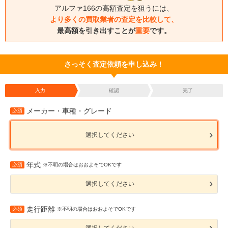
アルファ166の高額査定を狙うには、
より多くの買取業者の査定を比較して、
最高額を引き出すことが
重要
です。
さっそく査定依頼を申し込み！
入力
確認
完了
メーカー・車種・グレード
必須
選択してください
年式
必須
※不明の場合はおおよそでOKです
選択してください
走行距離
必須
※不明の場合はおおよそでOKです