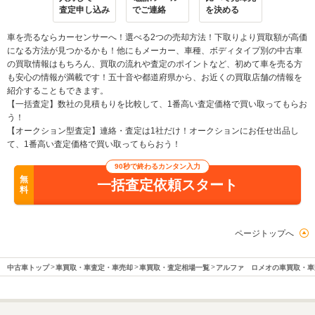
査定申し込み
でご連絡
を決める
車を売るならカーセンサーへ！選べる2つの売却方法！下取りより買取額が高価
になる方法が見つかるかも！他にもメーカー、車種、ボディタイプ別の中古車
の買取情報はもちろん、買取の流れや査定のポイントなど、初めて車を売る方
も安心の情報が満載です！五十音や都道府県から、お近くの買取店舗の情報を
紹介することもできます。
【一括査定】数社の見積もりを比較して、1番高い査定価格で買い取ってもらお
う！
【オークション型査定】連絡・査定は1社だけ！オークションにお任せ出品し
て、1番高い査定価格で買い取ってもらおう！
90秒で終わるカンタン入力
無
一括査定依頼スタート
料
ページトップへ
中古車トップ
車買取・車査定・車売却
車買取・査定相場一覧
アルファ ロメオの車買取・車