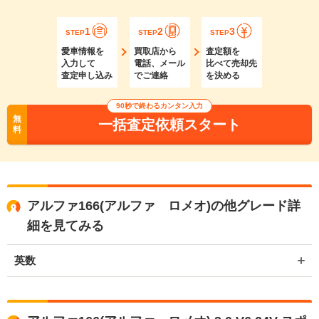
1
2
3
STEP
STEP
STEP
愛車情報を
買取店から
査定額を
入力して
電話、メール
比べて売却先
査定申し込み
でご連絡
を決める
90秒で終わるカンタン入力
無
一括査定依頼スタート
料
アルファ166(アルファ ロメオ)の他グレード詳
細を見てみる
英数