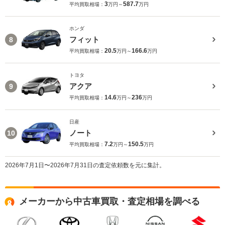
3
587.7
平均買取相場：
万円～
万円
ホンダ
フィット
8
20.5
166.6
平均買取相場：
万円～
万円
トヨタ
アクア
9
14.6
236
平均買取相場：
万円～
万円
日産
ノート
10
7.2
150.5
平均買取相場：
万円～
万円
2026年7月1日〜2026年7月31日の査定依頼数を元に集計。
メーカーから中古車買取・査定相場を調べる