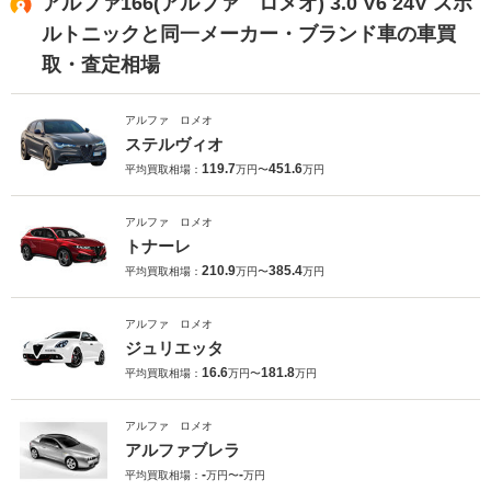
アルファ166(アルファ ロメオ) 3.0 V6 24V スポ
ルトニックと同一メーカー・ブランド車の車買
取・査定相場
アルファ ロメオ
ステルヴィオ
119.7
451.6
平均買取相場：
万円〜
万円
アルファ ロメオ
トナーレ
210.9
385.4
平均買取相場：
万円〜
万円
アルファ ロメオ
ジュリエッタ
16.6
181.8
平均買取相場：
万円〜
万円
アルファ ロメオ
アルファブレラ
-
-
平均買取相場：
万円〜
万円