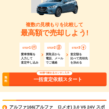
複数の見積もりを比較して
最高額で売却しよう!
1
2
3
STEP
STEP
STEP
愛車情報を
買取店から
査定額を
入力して
電話、メール
比べて売却先
査定申し込み
でご連絡
を決める
90秒で終わるカンタン入力
無
一括査定依頼スタート
料
アルファ166(アルファ ロメオ) 3.0 V6 24V スポ