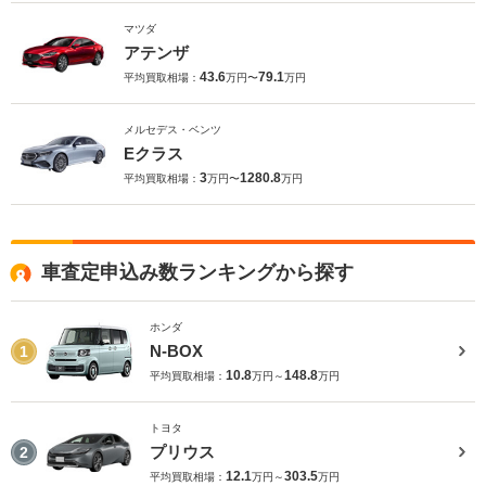
マツダ
アテンザ
43.6
79.1
平均買取相場：
万円〜
万円
メルセデス・ベンツ
Eクラス
3
1280.8
平均買取相場：
万円〜
万円
車査定申込み数ランキングから探す
ホンダ
N-BOX
1
10.8
148.8
平均買取相場：
万円～
万円
トヨタ
プリウス
2
12.1
303.5
平均買取相場：
万円～
万円