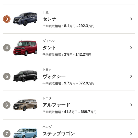
日産
セレナ
3
8.1
292.3
平均買取相場：
万円～
万円
ダイハツ
タント
4
3
142.2
平均買取相場：
万円～
万円
トヨタ
ヴォクシー
5
9.7
372.9
平均買取相場：
万円～
万円
トヨタ
アルファード
6
41.8
689.7
平均買取相場：
万円～
万円
ホンダ
ステップワゴン
7