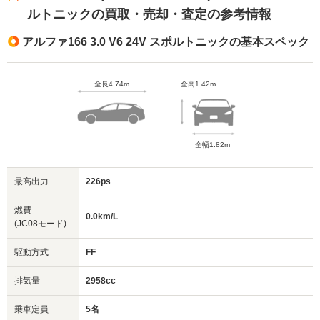
ルトニックの買取・売却・査定の参考情報
アルファ166 3.0 V6 24V スポルトニックの基本スペック
全長4.74m
全高1.42m
全幅1.82m
最高出力
226ps
燃費
0.0km/L
(JC08モード)
駆動方式
FF
排気量
2958cc
乗車定員
5名