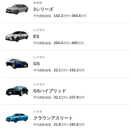
ＢＭＷ
3シリーズ
142.3
364.4
平均買取相場：
万円〜
万円
レクサス
ES
204.4
405
平均買取相場：
万円〜
万円
レクサス
GS
22.1
192.3
平均買取相場：
万円〜
万円
レクサス
GSハイブリッド
32.1
237.9
平均買取相場：
万円〜
万円
トヨタ
クラウンアスリート
21.8
191.6
平均買取相場：
万円〜
万円